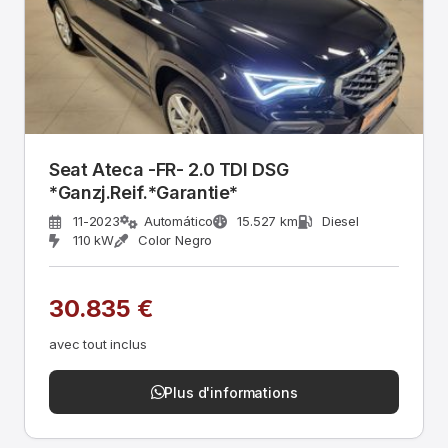
Seat Ateca -FR- 2.0 TDI DSG
*Ganzj.Reif.*Garantie*
11-2023
Automático
15.527 km
Diesel
110 kW
Color Negro
30.835 €
avec tout inclus
Plus d'informations