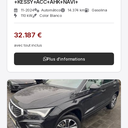
+KESSY+ACC+AHK+NAVI+
11-2024
Automático
14.374 km
Gasolina
110 kW
Color Blanco
32.187 €
avec tout inclus
Plus d'informations