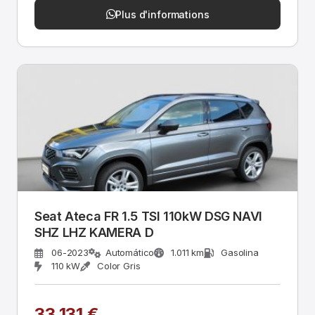
Plus d'informations
Seat Ateca FR 1.5 TSI 110kW DSG NAVI
SHZ LHZ KAMERA D
06-2023
Automático
1.011 km
Gasolina
110 kW
Color Gris
33.131 €