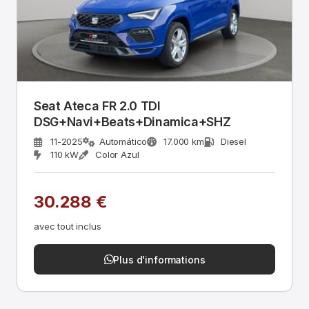
Seat Ateca FR 2.0 TDI
DSG+Navi+Beats+Dinamica+SHZ
11-2025
Automático
17.000 km
Diesel
110 kW
Color Azul
30.288 €
avec tout inclus
Plus d'informations