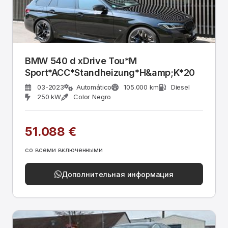
BMW 540 d xDrive Tou*M
Sport*ACC*Standheizung*H&amp;K*20
03-2023
Automático
105.000 km
Diesel
250 kW
Color Negro
51.088 €
со всеми включенными
Дополнительная информация