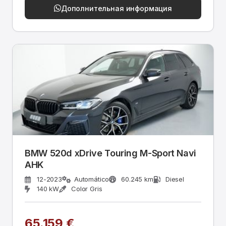
Дополнительная информация
BMW 520d xDrive Touring M-Sport Navi
AHK
12-2023
Automático
60.245 km
Diesel
140 kW
Color Gris
65.159 €