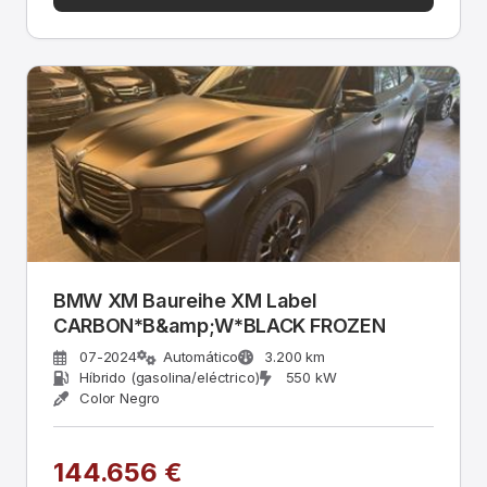
BMW XM Baureihe XM Label
CARBON*B&amp;W*BLACK FROZEN
07-2024
Automático
3.200 km
Híbrido (gasolina/eléctrico)
550 kW
Color Negro
144.656 €