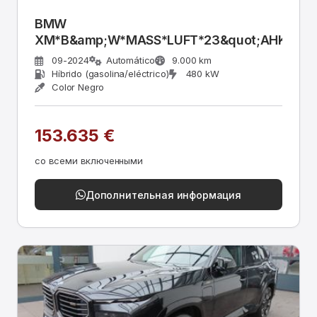
BMW
XM*B&amp;W*MASS*LUFT*23&quot;AHK*ACC
09-2024
Automático
9.000 km
Híbrido (gasolina/eléctrico)
480 kW
Color Negro
153.635 €
со всеми включенными
Дополнительная информация