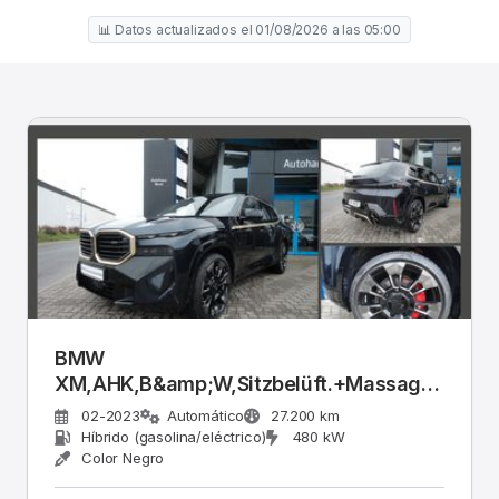
📊 Datos actualizados el 01/08/2026 a las 05:00
BMW
XM,AHK,B&amp;W,Sitzbelüft.+Massage,Leder
schwarz,23&quot;
02-2023
Automático
27.200 km
Híbrido (gasolina/eléctrico)
480 kW
Color Negro