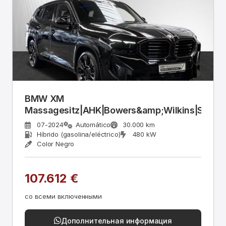
BMW XM
Massagesitz|AHK|Bowers&amp;Wilkins|Stop&
07-2024
Automático
30.000 km
Híbrido (gasolina/eléctrico)
480 kW
Color Negro
107.612 €
со всеми включенными
Дополнительная информация