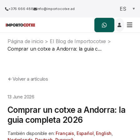
+376 666 488
info@importocotxe.ad
Página de inicio
>
El Blog de Importocotxe
>
Comprar un cotxe a Andorra: la guia c...
Volver a artículos
13 June 2026
Comprar un cotxe a Andorra: la
guia completa 2026
También disponible en:
Français
,
Español
,
English
,
Nederlands
,
Deutsch
,
Русский