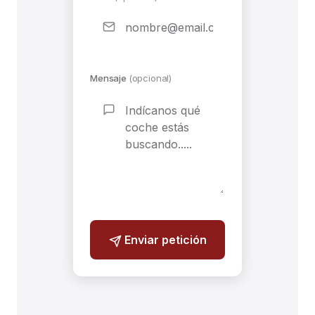
Mensaje
(opcional)
If you
Enviar petición
are a
human,
ignore
this
field