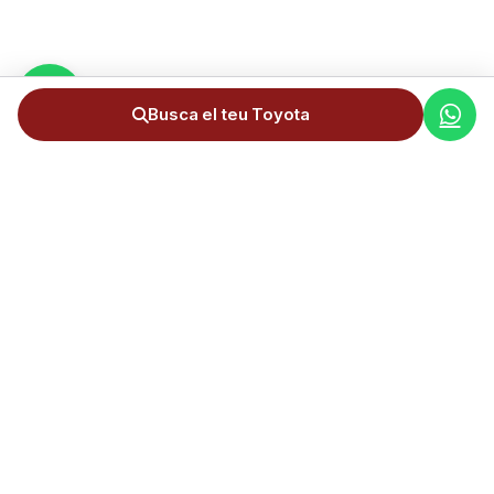
Busca el teu Toyota
Servei complet d'importació de cotxes d'Alemanya a Andorra.
+300 importacions realitzades.