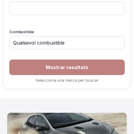
Combustible
If you
are a
human,
ignore
Selecciona una marca per buscar
this
field