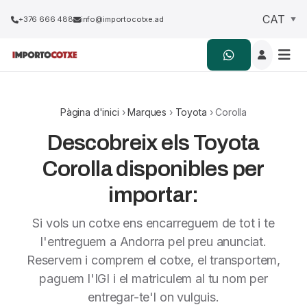
+376 666 488
info@importocotxe.ad
Pàgina d'inici
›
Marques
›
Toyota
› Corolla
Descobreix els Toyota
Corolla disponibles per
importar:
Si vols un cotxe ens encarreguem de tot i te
l'entreguem a Andorra pel preu anunciat.
Reservem i comprem el cotxe, el transportem,
paguem l'IGI i el matriculem al tu nom per
entregar-te'l on vulguis.