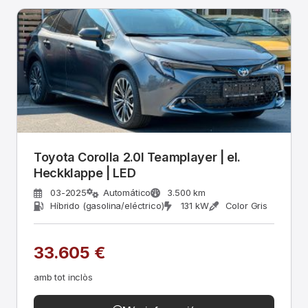
Toyota Corolla 2.0l Teamplayer | el.
Heckklappe | LED
03-2025
Automático
3.500 km
Híbrido (gasolina/eléctrico)
131 kW
Color Gris
33.605 €
amb tot inclòs