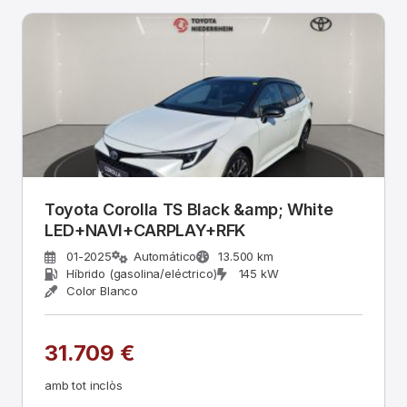
Toyota Corolla TS Black &amp; White
LED+NAVI+CARPLAY+RFK
01-2025
Automático
13.500 km
Híbrido (gasolina/eléctrico)
145 kW
Color Blanco
31.709 €
amb tot inclòs