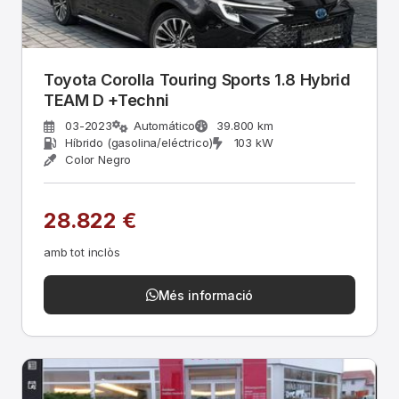
Toyota Corolla Touring Sports 1.8 Hybrid
TEAM D +Techni
03-2023
Automático
39.800 km
Híbrido (gasolina/eléctrico)
103 kW
Color Negro
28.822 €
amb tot inclòs
Més informació