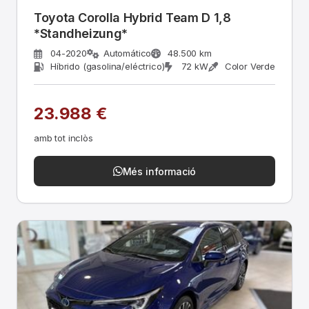
Toyota Corolla Hybrid Team D 1,8
*Standheizung*
04-2020
Automático
48.500 km
Híbrido (gasolina/eléctrico)
72 kW
Color Verde
23.988 €
amb tot inclòs
Més informació