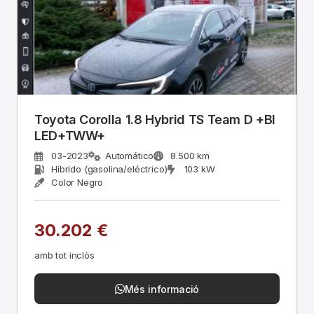
Toyota Corolla 1.8 Hybrid TS Team D +BI
LED+TWW+
03-2023
Automático
8.500 km
Híbrido (gasolina/eléctrico)
103 kW
Color Negro
30.202 €
amb tot inclòs
Més informació