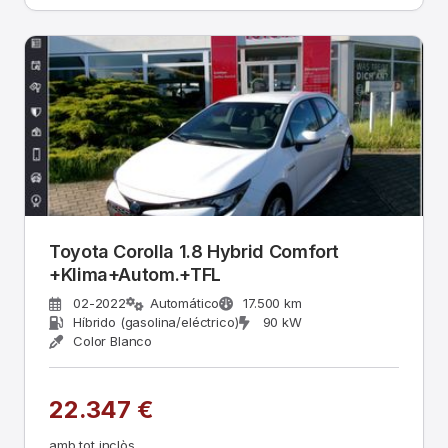
Toyota Corolla 1.8 Hybrid Comfort
+Klima+Autom.+TFL
02-2022
Automático
17.500 km
Híbrido (gasolina/eléctrico)
90 kW
Color Blanco
22.347 €
amb tot inclòs