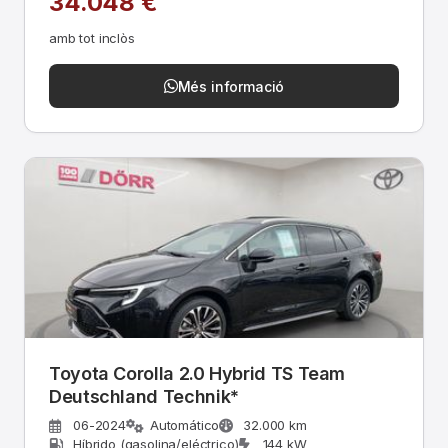
34.048 €
amb tot inclòs
Més informació
Toyota Corolla 2.0 Hybrid TS Team
Deutschland Technik*
06-2024
Automático
32.000 km
Híbrido (gasolina/eléctrico)
144 kW