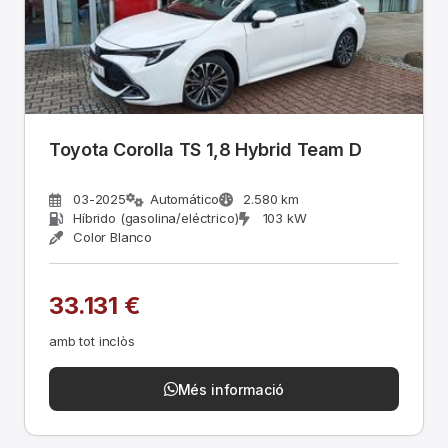
Toyota Corolla TS 1,8 Hybrid Team D
03-2025
Automático
2.580 km
Híbrido (gasolina/eléctrico)
103 kW
Color Blanco
33.131 €
amb tot inclòs
Més informació