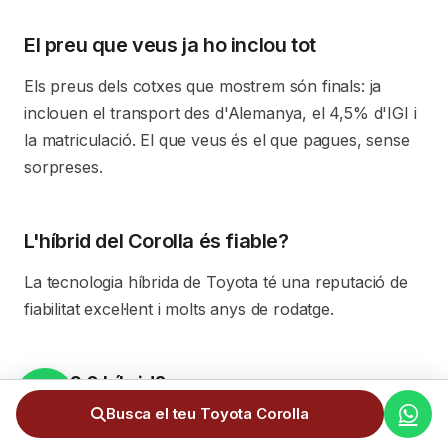
El preu que veus ja ho inclou tot
Els preus dels cotxes que mostrem són finals: ja
inclouen el transport des d'Alemanya, el 4,5% d'IGI i
la matriculació. El que veus és el que pagues, sense
sorpreses.
L'híbrid del Corolla és fiable?
La tecnologia híbrida de Toyota té una reputació de
fiabilitat excel·lent i molts anys de rodatge.
1.8 o 2.0 híbrid?
Busca el teu Toyota Corolla
El 1.8 és més que suficient i molt eficient per a ciutat i