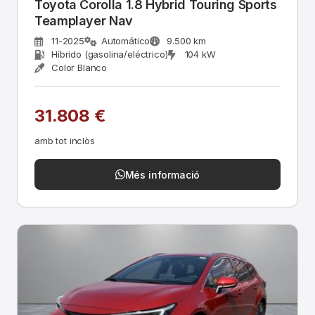
Toyota Corolla 1.8 Hybrid Touring Sports
Teamplayer Nav
11-2025
Automático
9.500 km
Híbrido (gasolina/eléctrico)
104 kW
Color Blanco
31.808 €
amb tot inclòs
Més informació