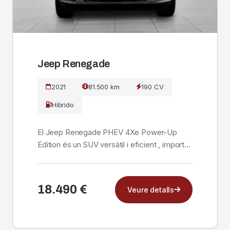
Jeep Renegade
2021
81.500 km
190 CV
Híbrido
El Jeep Renegade PHEV 4Xe Power-Up
Edition és un SUV versàtil i eficient , importat
directament d...
18.490 €
Veure detalls