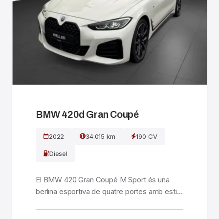
BMW 420d Gran Coupé
2022
34.015 km
190 CV
Diesel
El BMW 420 Gran Coupé M Sport és una
berlina esportiva de quatre portes amb estil
coupé, importad...