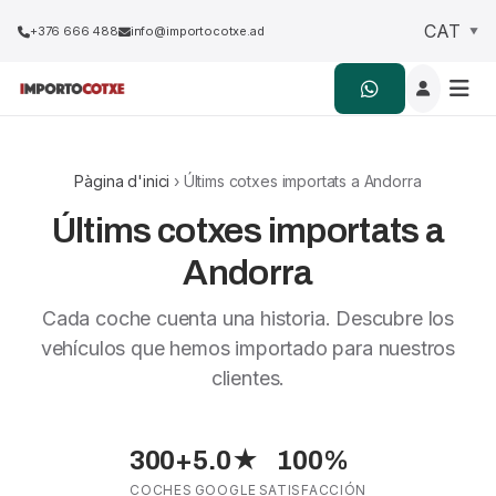
+376 666 488
info@importocotxe.ad
Pàgina d'inici
› Últims cotxes importats a Andorra
Últims cotxes importats a
Andorra
Cada coche cuenta una historia. Descubre los
vehículos que hemos importado para nuestros
clientes.
300+
5.0★
100%
COCHES
GOOGLE
SATISFACCIÓN