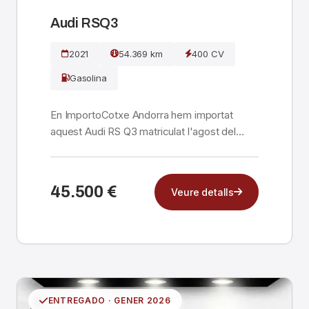
Audi RSQ3
2021
54.369 km
400 CV
Gasolina
En ImportoCotxe Andorra hem importat
aquest Audi RS Q3 matriculat l'agost del
2021 directament de...
45.500 €
Veure detalls
ENTREGADO · GENER 2026