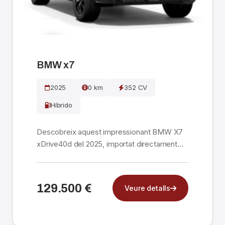
BMW x7
2025
0 km
352 CV
Híbrido
Descobreix aquest impressionant BMW X7
xDrive40d del 2025, importat directament
d'Alemanya per Im...
129.500 €
Veure detalls