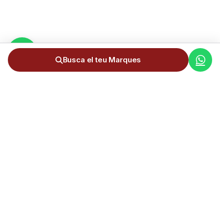
Busca el teu Marques
Servei complet d'importació de cotxes d'Alemanya a Andorra.
+300 importacions realitzades.