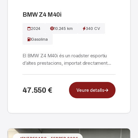
BMW Z4 M40i
2024
10.245 km
340 CV
Gasolina
El BMW Z4 M40i és un roadster esportiu
d’altes prestacions, importat directament
d’Alemanya a And...
47.550 €
Veure detalls