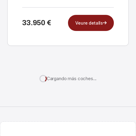
Andorra hem importat aquest C...
33.950 €
Veure detalls
Cargando más coches...