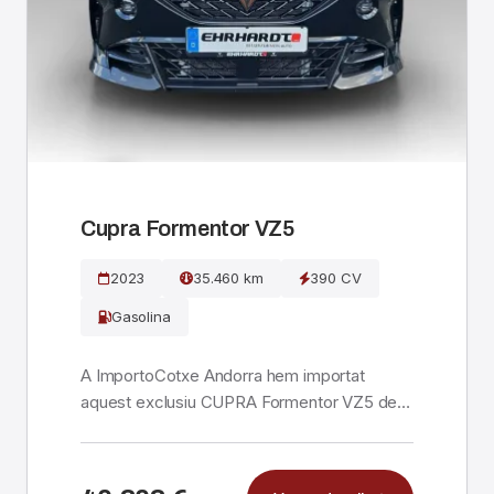
Cupra Formentor VZ5
2023
35.460 km
390 CV
Gasolina
A ImportoCotxe Andorra hem importat
aquest exclusiu CUPRA Formentor VZ5 de
l’any 2023 directament...