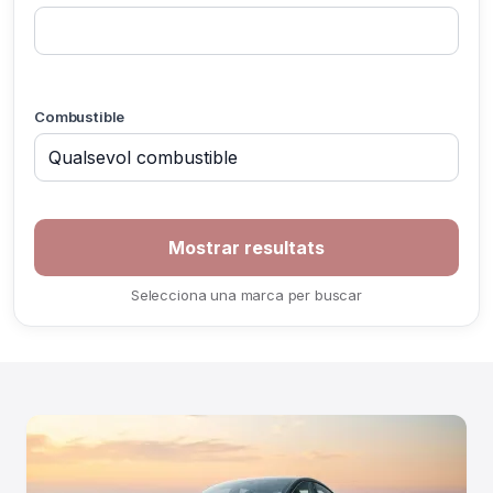
Combustible
If you
are a
human,
ignore
Selecciona una marca per buscar
this
field