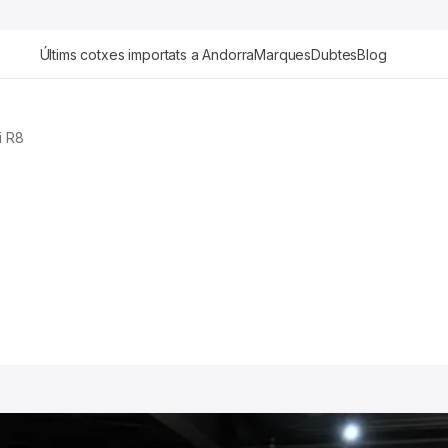
Últims cotxes importats a Andorra
Marques
Dubtes
Blog
i R8