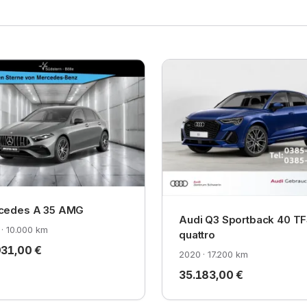
cedes A 35 AMG
Audi Q3 Sportback 40 TF
· 10.000 km
quattro
931,00 €
2020 · 17.200 km
35.183,00 €