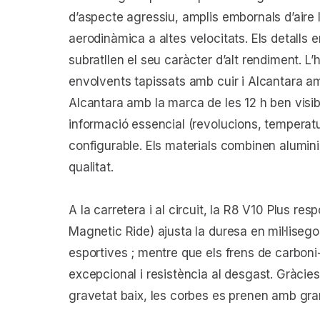
d’aspecte agressiu, amplis embornals d’aire l
aerodinàmica a altes velocitats. Els detalls 
subratllen el seu caràcter d’alt rendiment. L’h
envolvents tapissats amb cuir i Alcantara 
Alcantara amb la marca de les 12 h ben visibl
informació essencial (revolucions, temperatu
configurable. Els materials combinen alumini 
qualitat.
A la carretera i al circuit, la R8 V10 Plus r
Magnetic Ride) ajusta la duresa en mil·lisego
esportives ; mentre que els frens de carbon
excepcional i resistència al desgast. Gràcies 
gravetat baix, les corbes es prenen amb gra