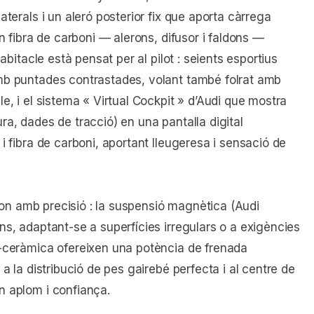
aterals i un aleró posterior fix que aporta càrrega
en fibra de carboni — alerons, difusor i faldons —
abitacle està pensat per al pilot : seients esportius
amb puntades contrastades, volant també folrat amb
e, i el sistema « Virtual Cockpit » d’Audi que mostra
ra, dades de tracció) en una pantalla digital
i fibra de carboni, aportant lleugeresa i sensació de
espon amb precisió : la suspensió magnètica (Audi
ns, adaptant-se a superfícies irregulars o a exigències
i-ceràmica ofereixen una potència de frenada
a la distribució de pes gairebé perfecta i al centre de
n aplom i confiança.