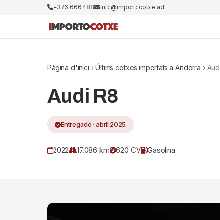
+376 666 488
info@importocotxe.ad
Pàgina d'inici
›
Últims cotxes importats a Andorra
› Aud
Audi R8
Entregado · abril 2025
2022
17.086 km
620 CV
Gasolina