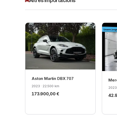
Altres importacions
Aston Martin DBX 707
Mer
2023 · 22.500 km
2023 
173.900,00 €
42.