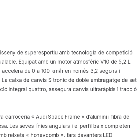
isseny de superesportiu amb tecnologia de competició
gualable. Equipat amb un motor atmosfèric V10 de 5,2 L
 accelera de 0 a 100 km/h en només 3,2 segons i
. La caixa de canvis S tronic de doble embragatge de set
ió integral quattro, assegura canvis ultraràpids i tracció
eva carroceria « Audi Space Frame » d’alumini i fibra de
sa. Les seves línies angulars i el perfil baix completen
 amb reixeta « honeycomb », fars davanters LED