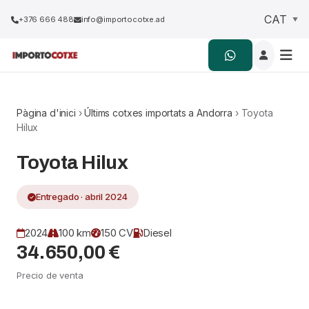
+376 666 488
info@importocotxe.ad
Pàgina d'inici
›
Últims cotxes importats a Andorra
› Toyota
Hilux
Toyota Hilux
Entregado · abril 2024
2024
100 km
150 CV
Diesel
34.650,00 €
Precio de venta