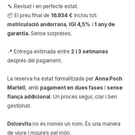
🔧 Revisat i en perfecte estat.
📦 El preu final de
16.934 €
inclou tot:
matriculació andorrana
,
IGI 4,5%
i
1 any de
garantia
. Sense sorpreses.
📍 Entrega estimada entre
2 i 3 setmanes
després del pagament.
La reserva ha estat formalitzada per
Anna Poch
Martell
, amb
pagament en dues fases
i
sense
fiança addicional
. Un procés segur, clar i ben
gestionat.
Dolcevita
no és només un nom. És una manera
de viure i moure’s pel món.