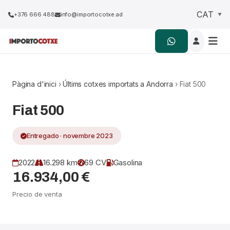
+376 666 488
info@importocotxe.ad
Pàgina d'inici
›
Últims cotxes importats a Andorra
› Fiat 500
Fiat 500
Entregado · novembre 2023
2022
16.298 km
69 CV
Gasolina
16.934,00 €
Precio de venta