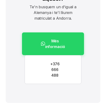
Te'n busquem un d'igual a
Alemanya i te'l lliurem
matriculat a Andorra.
Més
informació
+376
666
488