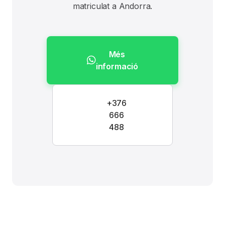
matriculat a Andorra.
Més
informació
+376
666
488