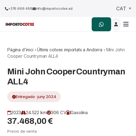
+376 666 488
info@importocotxe.ad
Pàgina d'inici
›
Últims cotxes importats a Andorra
› Mini John
Cooper Countryman ALL4
Mini John Cooper Countryman
ALL4
Entregado · juny 2024
2023
24.522 km
306 CV
Gasolina
37.468,00 €
Precio de venta