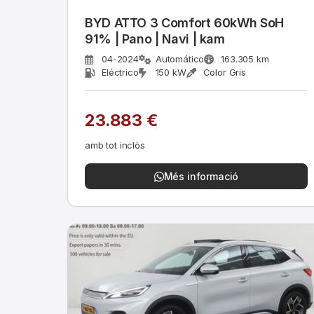
BYD ATTO 3 Comfort 60kWh SoH
91% | Pano | Navi | kam
04-2024
Automático
163.305 km
Eléctrico
150 kW
Color Gris
23.883 €
amb tot inclòs
Més informació