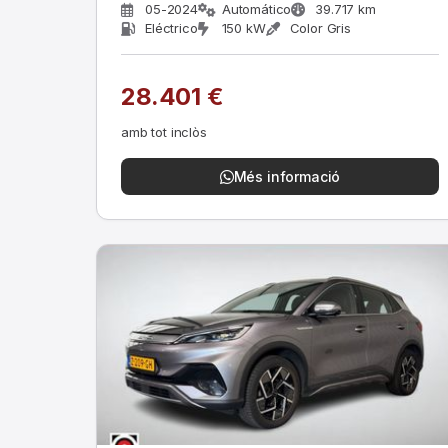
05-2024
Automático
39.717 km
Eléctrico
150 kW
Color Gris
28.401 €
amb tot inclòs
Més informació