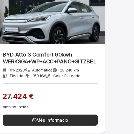
BYD Atto 3 Comfort 60kwh
WERKSGA+WP+ACC+PANO+SITZBEL
01-2023
Automático
26.240 km
Eléctrico
150 kW
Color Plateado
27.424 €
amb tot inclòs
Més informació