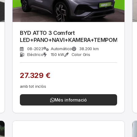
BYD ATTO 3 Comfort
LED+PANO+NAVI+KAMERA+TEMPOMAT
08-2023
Automático
38.200 km
Eléctrico
150 kW
Color Gris
27.329 €
amb tot inclòs
Més informació