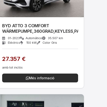
BYD ATTO 3 COMFORT
WÄRMEPUMPE,360GRAD,KEYLESS,PANO
01-2023
Automático
35.507 km
Eléctrico
150 kW
Color Gris
27.357 €
amb tot inclòs
Més informació