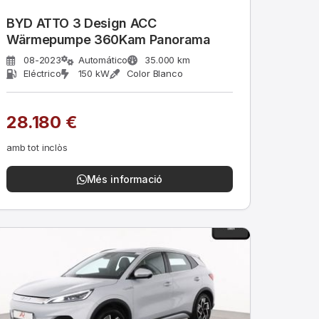
BYD ATTO 3 Design ACC
Wärmepumpe 360Kam Panorama
08-2023
Automático
35.000 km
Eléctrico
150 kW
Color Blanco
28.180 €
amb tot inclòs
Més informació