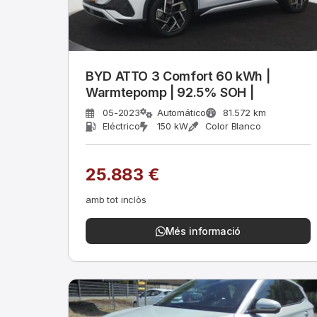
BYD ATTO 3 Comfort 60 kWh |
Warmtepomp | 92.5% SOH |
05-2023
Automático
81.572 km
Eléctrico
150 kW
Color Blanco
25.883 €
amb tot inclòs
Més informació