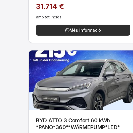
31.714 €
amb tot inclòs
Més informació
BYD ATTO 3 Comfort 60 kWh
*PANO*360°*WÄRMEPUMP*LED*