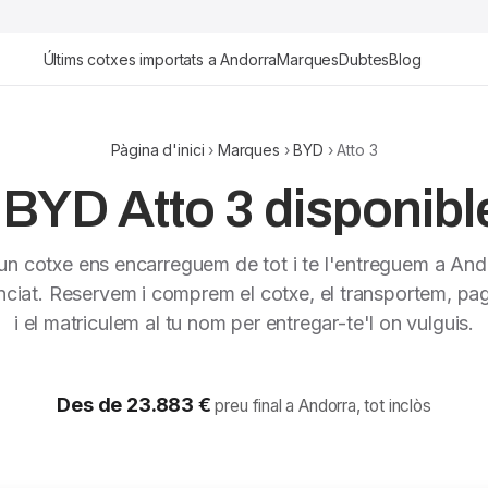
Últims cotxes importats a Andorra
Marques
Dubtes
Blog
Pàgina d'inici
›
Marques
›
BYD
› Atto 3
BYD Atto 3 disponibl
 un cotxe ens encarreguem de tot i te l'entreguem a And
nciat. Reservem i comprem el cotxe, el transportem, pag
i el matriculem al tu nom per entregar-te'l on vulguis.
Des de 23.883 €
preu final a Andorra, tot inclòs