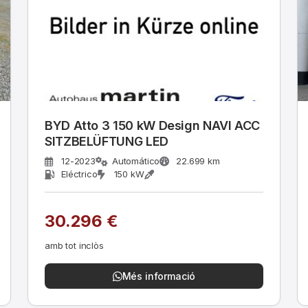
BYD Atto 3 150 kW Design NAVI ACC
SITZBELÜFTUNG LED
12-2023
Automático
22.699 km
Eléctrico
150 kW
30.296 €
amb tot inclòs
Més informació