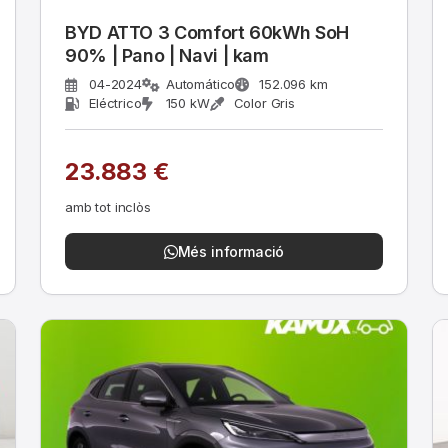
BYD ATTO 3 Comfort 60kWh SoH
90% | Pano | Navi | kam
04-2024
Automático
152.096 km
Eléctrico
150 kW
Color Gris
23.883 €
amb tot inclòs
Més informació