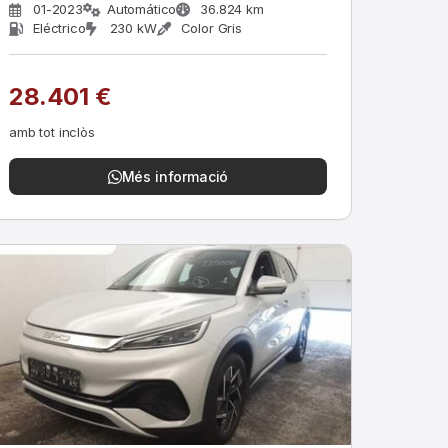
01-2023
Automático
36.824 km
Eléctrico
230 kW
Color Gris
28.401 €
amb tot inclòs
Més informació