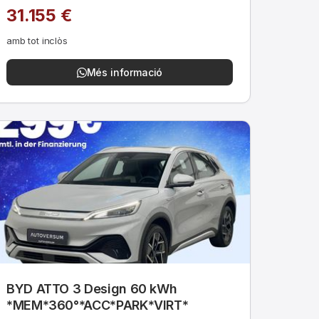
31.155 €
amb tot inclòs
Més informació
BYD ATTO 3 Design 60 kWh
*MEM*360°*ACC*PARK*VIRT*