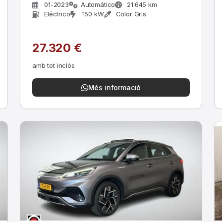
01-2023
Automático
21.645 km
Eléctrico
150 kW
Color Gris
27.320 €
amb tot inclòs
Més informació