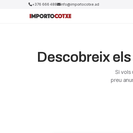
+376 666 488
info@importocotxe.ad
Descobreix els 
Si vols
preu anu