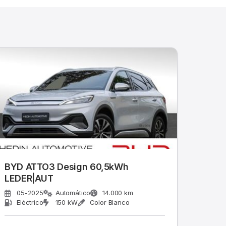
BYD ATTO3 Design 60,5kWh
LEDER|AUT
05-2025
Automático
14.000 km
Eléctrico
150 kW
Color Blanco