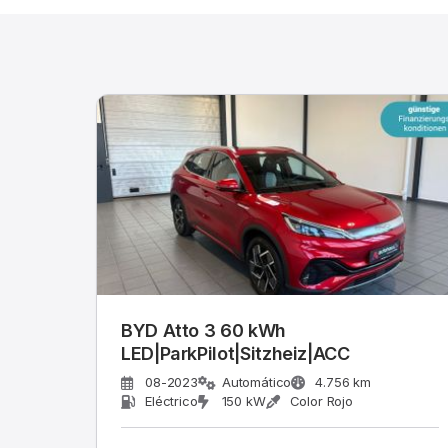
BYD Atto 3 60 kWh
LED|ParkPilot|Sitzheiz|ACC
08-2023
Automático
4.756 km
Eléctrico
150 kW
Color Rojo