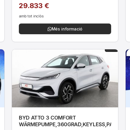
29.833 €
amb tot inclòs
Més informació
BYD ATTO 3 COMFORT
WÄRMEPUMPE,360GRAD,KEYLESS,PANO