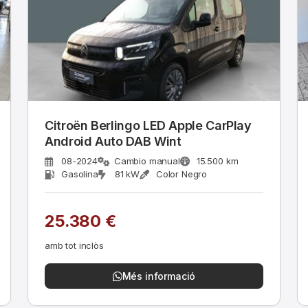
Citroën Berlingo LED Apple CarPlay
e
Android Auto DAB Wint
08-2024
Cambio manual
15.500 km
Gasolina
81 kW
Color Negro
25.380 €
amb tot inclòs
Més informació