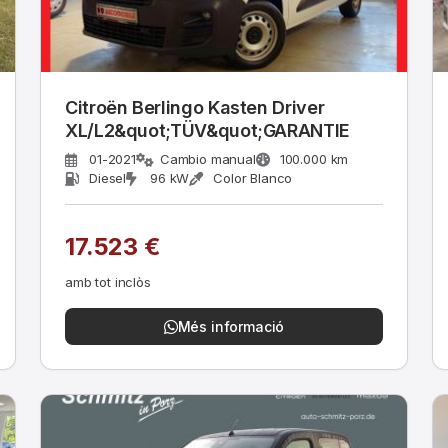
Citroën Berlingo Kasten Driver
XL/L2&quot;TÜV&quot;GARANTIE
01-2021
Cambio manual
100.000 km
Diesel
96 kW
Color Blanco
17.523 €
amb tot inclòs
Més informació