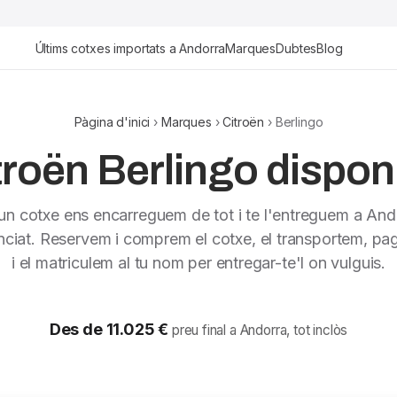
Últims cotxes importats a Andorra
Marques
Dubtes
Blog
Pàgina d'inici
›
Marques
›
Citroën
› Berlingo
troën Berlingo disponi
 un cotxe ens encarreguem de tot i te l'entreguem a And
nciat. Reservem i comprem el cotxe, el transportem, pag
i el matriculem al tu nom per entregar-te'l on vulguis.
Des de 11.025 €
preu final a Andorra, tot inclòs