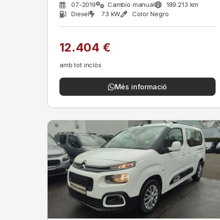
07-2019
Cambio manual
189.213 km
Diesel
73 kW
Color Negro
12.404 €
amb tot inclòs
Més informació