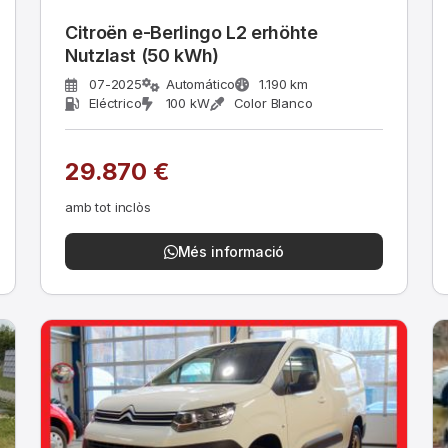
Citroën e-Berlingo L2 erhöhte
Nutzlast (50 kWh)
07-2025
Automático
1.190 km
Eléctrico
100 kW
Color Blanco
29.870 €
amb tot inclòs
Més informació