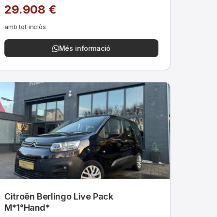
29.908 €
amb tot inclòs
Més informació
Citroën Berlingo Live Pack
M*1°Hand*