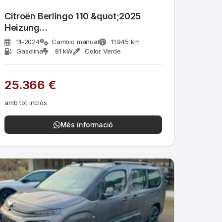
Citroën Berlingo 110 &quot;2025
Heizung
Lenkrad+WSS+Sitz+AHK&quot;
11-2024
Cambio manual
11.945 km
Gasolina
81 kW
Color Verde
25.366 €
amb tot inclòs
Més informació