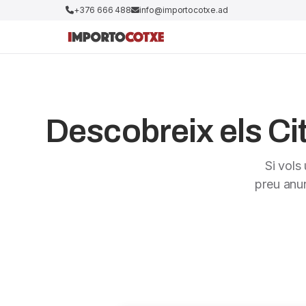
+376 666 488
info@importocotxe.ad
Descobreix els Ci
Si vols
preu anu