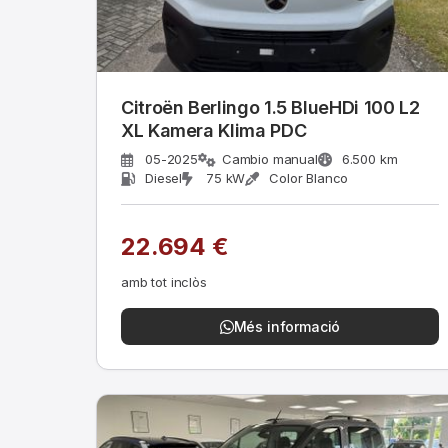
Citroën Berlingo 1.5 BlueHDi 100 L2
XL Kamera Klima PDC
05-2025
Cambio manual
6.500 km
Diesel
75 kW
Color Blanco
22.694 €
amb tot inclòs
Més informació