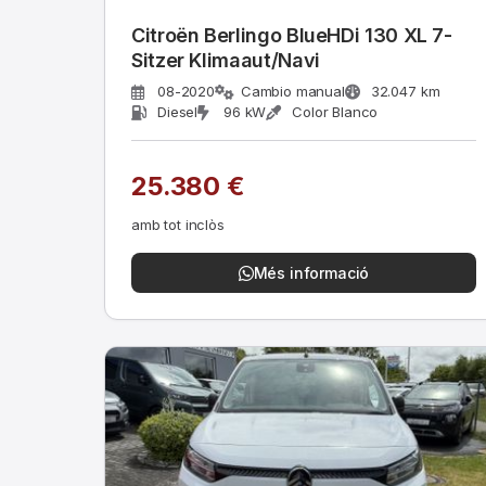
Citroën Berlingo BlueHDi 130 XL 7-
Sitzer Klimaaut/Navi
08-2020
Cambio manual
32.047 km
Diesel
96 kW
Color Blanco
25.380 €
amb tot inclòs
Més informació