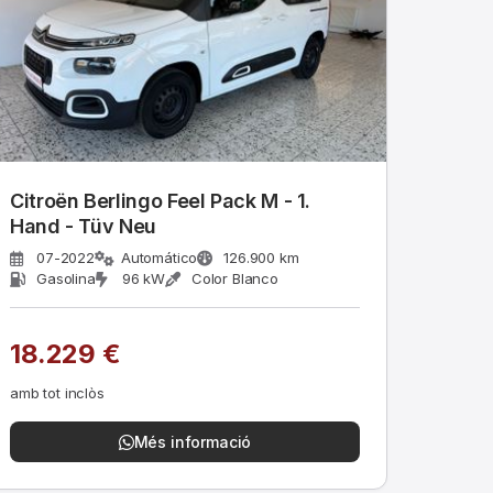
Citroën Berlingo Feel Pack M - 1.
Hand - Tüv Neu
07-2022
Automático
126.900 km
Gasolina
96 kW
Color Blanco
18.229 €
amb tot inclòs
Més informació