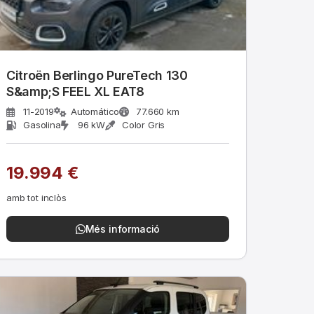
Citroën Berlingo PureTech 130
S&amp;S FEEL XL EAT8
11-2019
Automático
77.660 km
Gasolina
96 kW
Color Gris
19.994 €
amb tot inclòs
Més informació