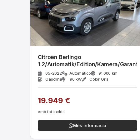
Citroën Berlingo
1.2/Automatik/Edition/Kamera/Garanti
05-2022
Automático
91.000 km
Gasolina
96 kW
Color Gris
19.949 €
amb tot inclòs
Més informació