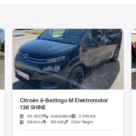
Citroën ë-Berlingo M Elektromotor
136 SHINE
06-2023
Automático
2.345 km
Eléctrico
100 kW
Color Negro