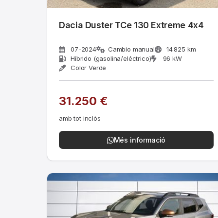
Dacia Duster TCe 130 Extreme 4x4
07-2024
Cambio manual
14.825 km
Híbrido (gasolina/eléctrico)
96 kW
Color Verde
31.250 €
amb tot inclòs
Més informació