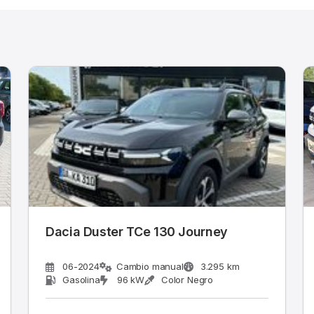
Dacia Duster TCe 130 Journey
06-2024
Cambio manual
3.295 km
Gasolina
96 kW
Color Negro