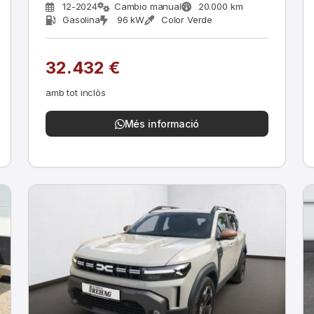
12-2024
Cambio manual
20.000 km
Gasolina
96 kW
Color Verde
32.432 €
amb tot inclòs
Més informació