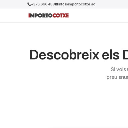
+376 666 488
info@importocotxe.ad
Descobreix els D
Si vols
preu anu