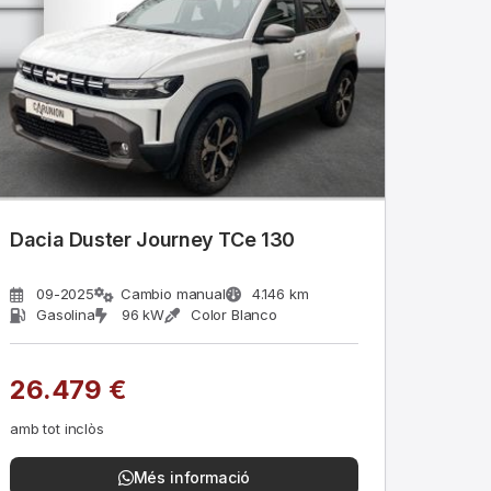
Dacia Duster Journey TCe 130
09-2025
Cambio manual
4.146 km
Gasolina
96 kW
Color Blanco
26.479 €
amb tot inclòs
Més informació