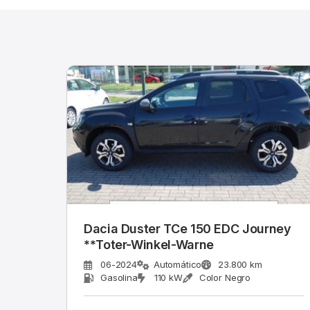
Dacia Duster TCe 150 EDC Journey
**Toter-Winkel-Warne
06-2024
Automático
23.800 km
Gasolina
110 kW
Color Negro