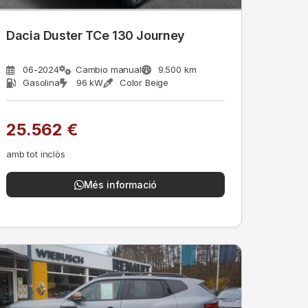
Dacia Duster TCe 130 Journey
06-2024
Cambio manual
9.500 km
Gasolina
96 kW
Color Beige
25.562 €
amb tot inclòs
Més informació