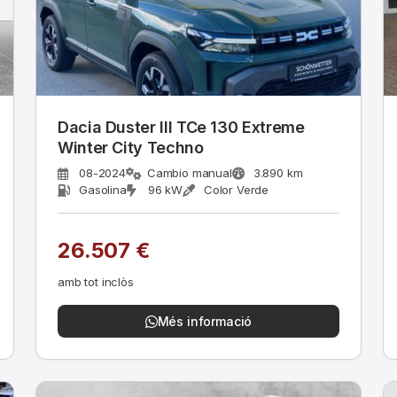
Dacia Duster III TCe 130 Extreme
Winter City Techno
08-2024
Cambio manual
3.890 km
Gasolina
96 kW
Color Verde
26.507 €
amb tot inclòs
Més informació