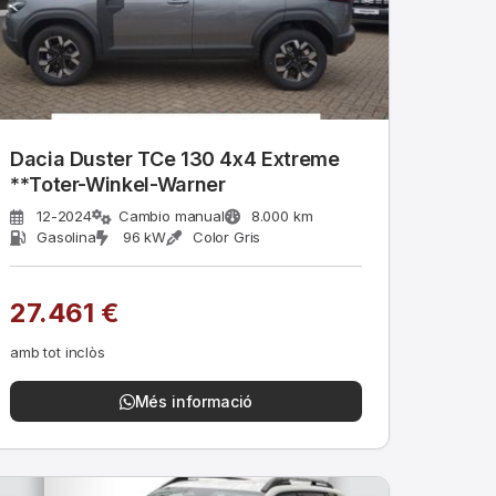
Dacia Duster TCe 130 4x4 Extreme
**Toter-Winkel-Warner
12-2024
Cambio manual
8.000 km
Gasolina
96 kW
Color Gris
27.461 €
amb tot inclòs
Més informació