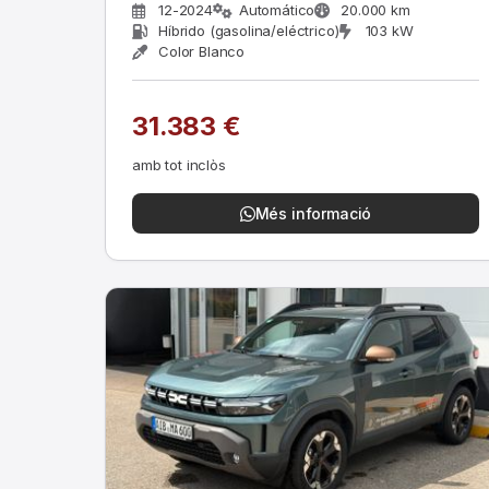
12-2024
Automático
20.000 km
Híbrido (gasolina/eléctrico)
103 kW
Color Blanco
31.383 €
amb tot inclòs
Més informació