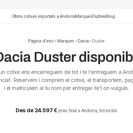
Últims cotxes importats a Andorra
Marques
Dubtes
Blog
Pàgina d'inici
›
Marques
›
Dacia
› Duster
acia Duster disponib
 un cotxe ens encarreguem de tot i te l'entreguem a And
nciat. Reservem i comprem el cotxe, el transportem, pag
i el matriculem al tu nom per entregar-te'l on vulguis.
Des de 24.597 €
preu final a Andorra, tot inclòs