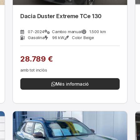
Dacia Duster Extreme TCe 130
07-2024
Cambio manual
1.500 km
Gasolina
96 kW
Color Beige
28.789 €
amb tot inclòs
Més informació