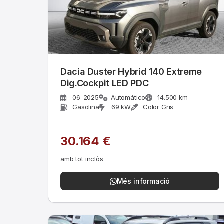
Dacia Duster Hybrid 140 Extreme
Dig.Cockpit LED PDC
06-2025
Automático
14.500 km
Gasolina
69 kW
Color Gris
30.164 €
amb tot inclòs
Més informació