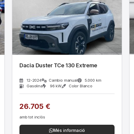
Dacia Duster TCe 130 Extreme
12-2024
Cambio manual
5.000 km
Gasolina
96 kW
Color Blanco
26.705 €
amb tot inclòs
Més informació