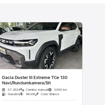
Dacia Duster III Extreme TCe 130
Navi/Rundumkamera/Sit
07-2024
Cambio manual
3.000 km
Gasolina
96 kW
Color Blanco