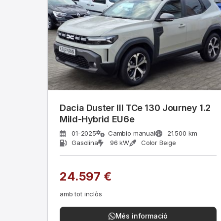
Dacia Duster III TCe 130 Journey 1.2
Mild-Hybrid EU6e
01-2025
Cambio manual
21.500 km
Gasolina
96 kW
Color Beige
24.597 €
amb tot inclòs
Més informació