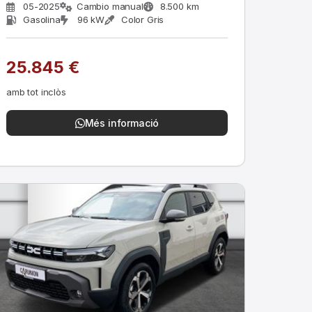
05-2025
Cambio manual
8.500 km
Gasolina
96 kW
Color Gris
25.845 €
amb tot inclòs
Més informació