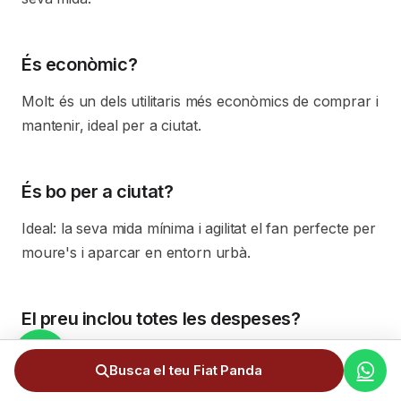
És econòmic?
Molt: és un dels utilitaris més econòmics de comprar i
mantenir, ideal per a ciutat.
És bo per a ciutat?
Ideal: la seva mida mínima i agilitat el fan perfecte per
moure's i aparcar en entorn urbà.
El preu inclou totes les despeses?
Sí: transport, 4,5% d'IGI i matriculació ja inclosos.
Busca el teu Fiat Panda