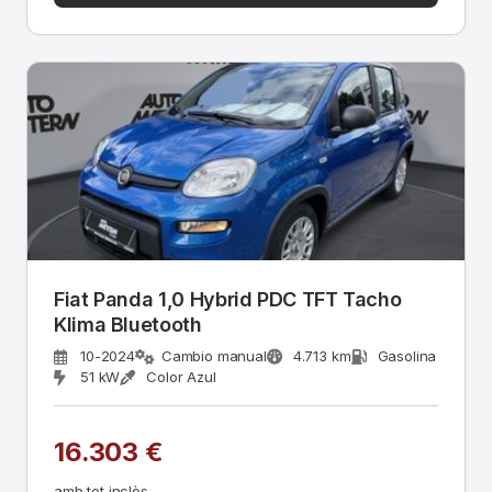
Fiat Panda 1,0 Hybrid PDC TFT Tacho
Klima Bluetooth
10-2024
Cambio manual
4.713 km
Gasolina
51 kW
Color Azul
16.303 €
amb tot inclòs