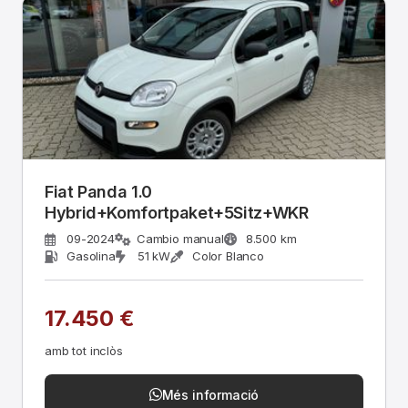
Fiat Panda 1.0
Hybrid+Komfortpaket+5Sitz+WKR
09-2024
Cambio manual
8.500 km
Gasolina
51 kW
Color Blanco
17.450 €
amb tot inclòs
Més informació