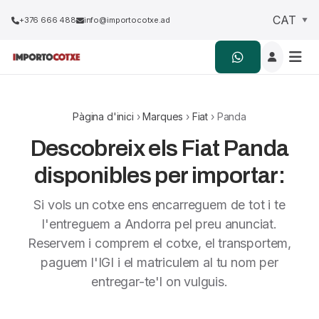
+376 666 488
info@importocotxe.ad
Pàgina d'inici
›
Marques
›
Fiat
› Panda
Descobreix els Fiat Panda
disponibles per importar:
Si vols un cotxe ens encarreguem de tot i te
l'entreguem a Andorra pel preu anunciat.
Reservem i comprem el cotxe, el transportem,
paguem l'IGI i el matriculem al tu nom per
entregar-te'l on vulguis.