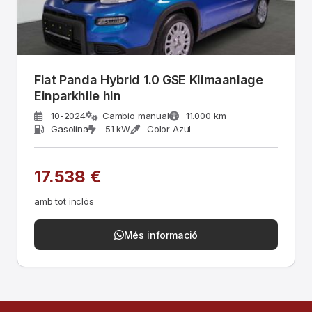
Fiat Panda Hybrid 1.0 GSE Klimaanlage
Einparkhile hin
10-2024
Cambio manual
11.000 km
Gasolina
51 kW
Color Azul
17.538 €
amb tot inclòs
Més informació