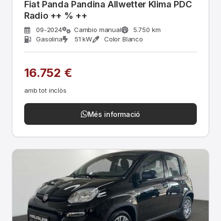
Fiat Panda Pandina Allwetter Klima PDC
Radio ++ % ++
09-2024
Cambio manual
5.750 km
Gasolina
51 kW
Color Blanco
16.752 €
amb tot inclòs
Més informació