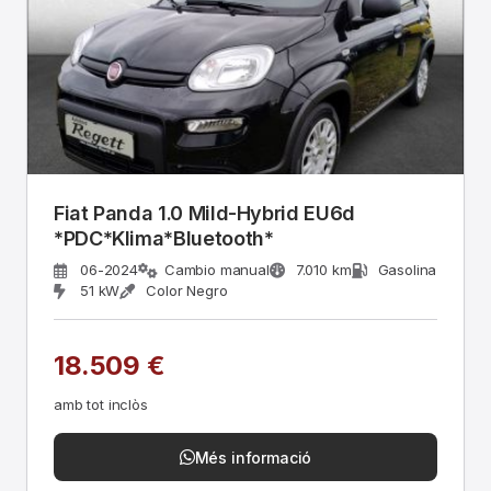
Fiat Panda 1.0 Mild-Hybrid EU6d
*PDC*Klima*Bluetooth*
06-2024
Cambio manual
7.010 km
Gasolina
51 kW
Color Negro
18.509 €
amb tot inclòs
Més informació