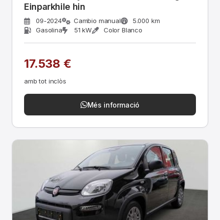
Einparkhile hin
09-2024
Cambio manual
5.000 km
Gasolina
51 kW
Color Blanco
17.538 €
amb tot inclòs
Més informació