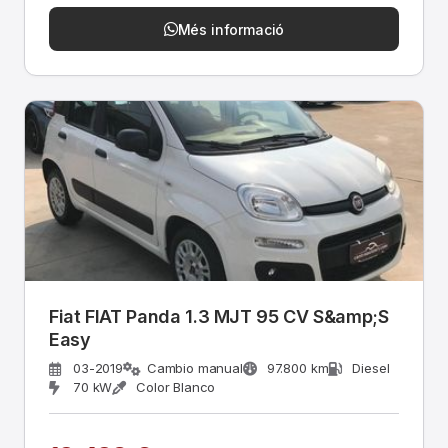
Més informació
Fiat FIAT Panda 1.3 MJT 95 CV S&amp;S
Easy
03-2019
Cambio manual
97.800 km
Diesel
70 kW
Color Blanco