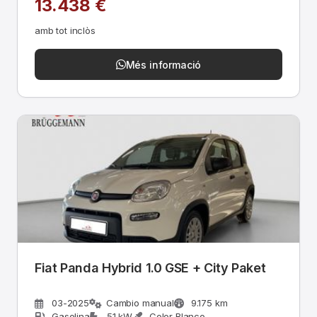
13.438 €
amb tot inclòs
Més informació
Fiat Panda Hybrid 1.0 GSE + City Paket
03-2025
Cambio manual
9.175 km
Gasolina
51 kW
Color Blanco