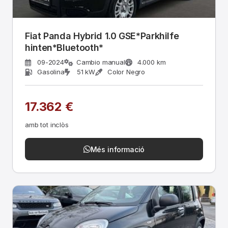
Fiat Panda Hybrid 1.0 GSE*Parkhilfe
hinten*Bluetooth*
09-2024
Cambio manual
4.000 km
Gasolina
51 kW
Color Negro
17.362 €
amb tot inclòs
Més informació