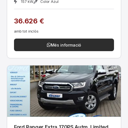
157 kW
Color Azul
36.626 €
amb tot inclòs
Més informació
Ford Ranger Extra 170PS Autm. Limited