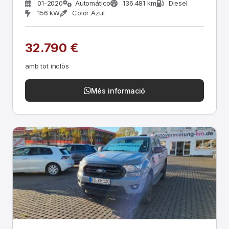
01-2020
Automático
136.481 km
Diesel
156 kW
Color Azul
32.790 €
amb tot inclòs
Més informació