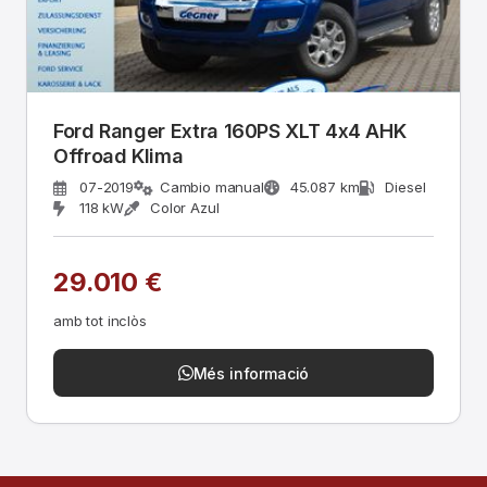
Ford Ranger Extra 160PS XLT 4x4 AHK
Offroad Klima
07-2019
Cambio manual
45.087 km
Diesel
118 kW
Color Azul
29.010 €
amb tot inclòs
Més informació