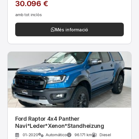
30.096 €
amb tot inclòs
Més informació
Ford Raptor 4x4 Panther
Navi*Leder*Xenon*Standheizung
01-2020
Automático
96.171 km
Diesel