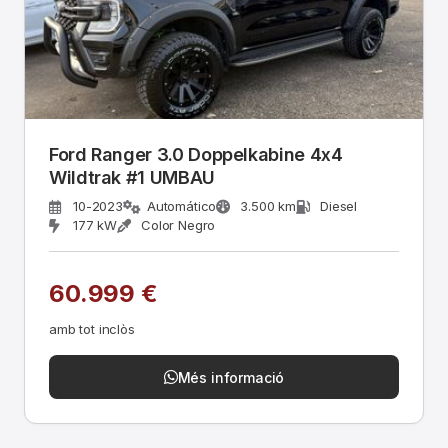
Ford Ranger 3.0 Doppelkabine 4x4
Wildtrak #1 UMBAU
10-2023
Automático
3.500 km
Diesel
177 kW
Color Negro
60.999 €
amb tot inclòs
Més informació