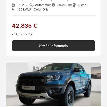
01-2023
Automático
30.200 km
Diesel
125 kW
Color Gris
42.835 €
amb tot inclòs
Més informació