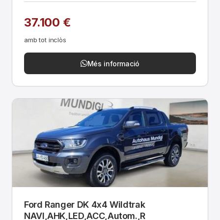
37.100 €
amb tot inclòs
Més informació
Ford Ranger DK 4x4 Wildtrak
NAVI,AHK,LED,ACC,Autom.,R