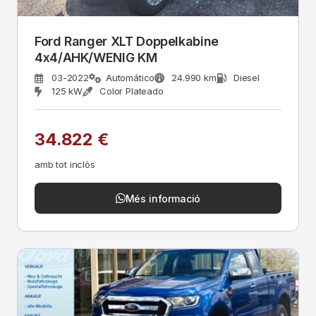
Ford Ranger XLT Doppelkabine
4x4/AHK/WENIG KM
03-2022
Automático
24.990 km
Diesel
125 kW
Color Plateado
34.822 €
amb tot inclòs
Més informació