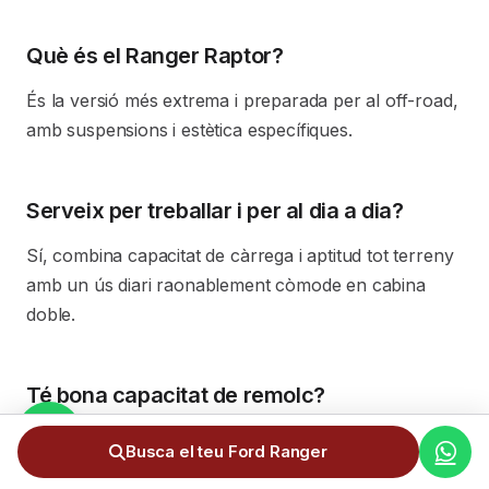
Què és el Ranger Raptor?
És la versió més extrema i preparada per al off-road,
amb suspensions i estètica específiques.
Serveix per treballar i per al dia a dia?
Sí, combina capacitat de càrrega i aptitud tot terreny
amb un ús diari raonablement còmode en cabina
doble.
Té bona capacitat de remolc?
Sí, és un dels pick-ups amb més capacitat de càrrega
Busca el teu Ford Ranger
i remolc de la seva categoria.