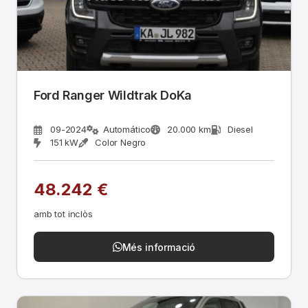
Ford Ranger Wildtrak DoKa
09-2024
Automático
20.000 km
Diesel
151 kW
Color Negro
48.242 €
amb tot inclòs
Més informació