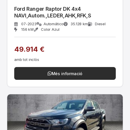
Ford Ranger Raptor DK 4x4
NAVI,Autom.,LEDER,AHK,RFK,S
07-2023
Automático
35.128 km
Diesel
156 kW
Color Azul
49.914 €
amb tot inclòs
Més informació