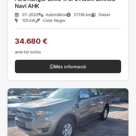
Navi AHK
07-2020
Automático
57.139 km
Diesel
125 kW
Color Negro
34.680 €
amb tot inclòs
Més informació