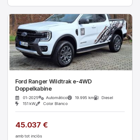
Ford Ranger Wildtrak e-4WD
Doppelkabine
01-2025
Automático
19.995 km
Diesel
151 kW
Color Blanco
45.037 €
amb tot inclòs