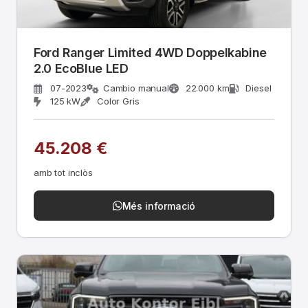
Ford Ranger Limited 4WD Doppelkabine
2.0 EcoBlue LED
07-2023
Cambio manual
22.000 km
Diesel
125 kW
Color Gris
45.208 €
amb tot inclòs
Més informació