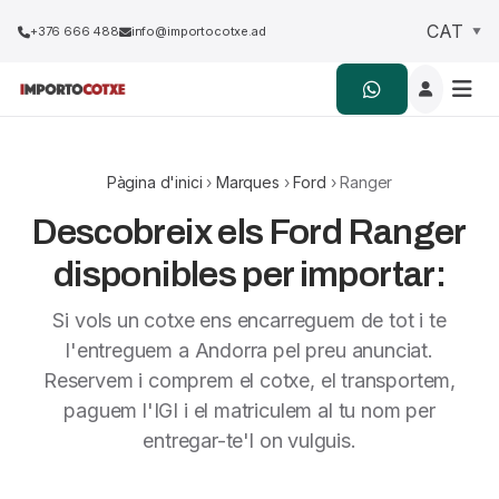
+376 666 488
info@importocotxe.ad
Pàgina d'inici
›
Marques
›
Ford
› Ranger
Descobreix els Ford Ranger
disponibles per importar:
Si vols un cotxe ens encarreguem de tot i te
l'entreguem a Andorra pel preu anunciat.
Reservem i comprem el cotxe, el transportem,
paguem l'IGI i el matriculem al tu nom per
entregar-te'l on vulguis.