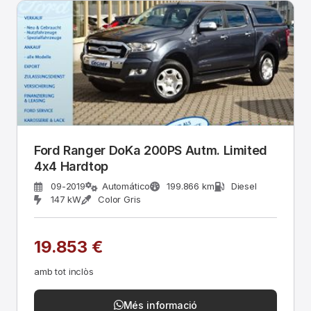
Ford Ranger DoKa 200PS Autm. Limited
4x4 Hardtop
09-2019
Automático
199.866 km
Diesel
147 kW
Color Gris
19.853 €
amb tot inclòs
Més informació