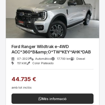
Ford Ranger Wildtrak e-4WD
ACC*360*B&amp;O*TW*KEY*AHK*DAB
07-2023
Automático
17.700 km
Diesel
151 kW
Color Plateado
44.735 €
amb tot inclòs
Més informació