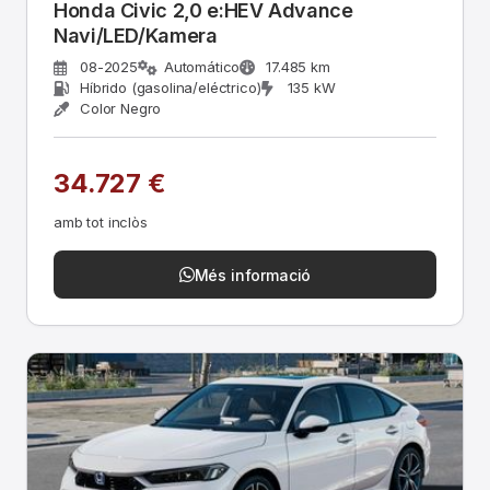
Honda Civic 2,0 e:HEV Advance
Navi/LED/Kamera
08-2025
Automático
17.485 km
Híbrido (gasolina/eléctrico)
135 kW
Color Negro
34.727 €
amb tot inclòs
Més informació