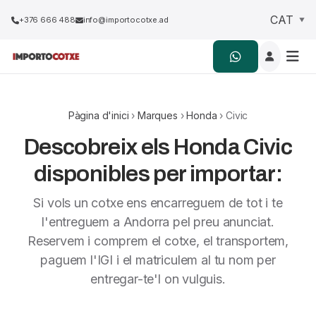
+376 666 488
info@importocotxe.ad
Pàgina d'inici
›
Marques
›
Honda
› Civic
Descobreix els Honda Civic
disponibles per importar:
Si vols un cotxe ens encarreguem de tot i te
l'entreguem a Andorra pel preu anunciat.
Reservem i comprem el cotxe, el transportem,
paguem l'IGI i el matriculem al tu nom per
entregar-te'l on vulguis.