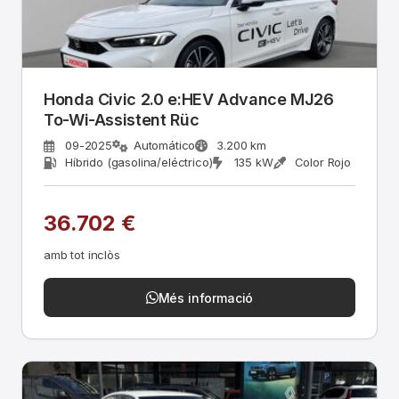
Honda Civic 2.0 e:HEV Advance MJ26
To-Wi-Assistent Rüc
09-2025
Automático
3.200 km
Híbrido (gasolina/eléctrico)
135 kW
Color Rojo
36.702 €
amb tot inclòs
Més informació