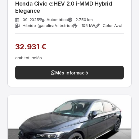
Honda Civic e:HEV 2.0 i-MMD Hybrid
Elegance
09-2025
Automático
2.750 km
Híbrido (gasolina/eléctrico)
105 kW
Color Azul
32.931 €
amb tot inclòs
Més informació