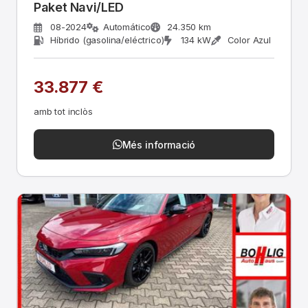
Paket Navi/LED
08-2024
Automático
24.350 km
Híbrido (gasolina/eléctrico)
134 kW
Color Azul
33.877 €
amb tot inclòs
Més informació