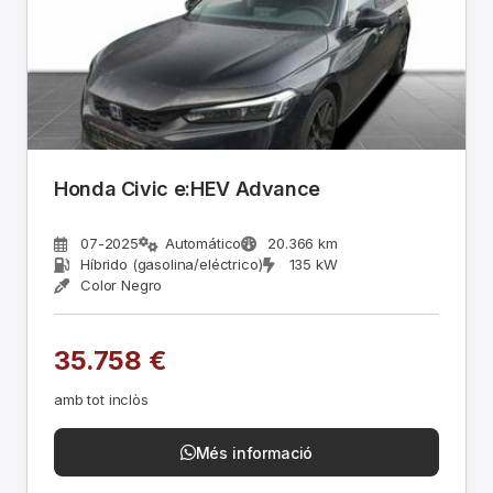
Honda Civic e:HEV Advance
07-2025
Automático
20.366 km
Híbrido (gasolina/eléctrico)
135 kW
Color Negro
35.758 €
amb tot inclòs
Més informació