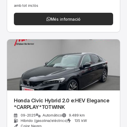
amb tot inclòs
Més informació
Honda Civic Hybrid 2.0 e:HEV Elegance
*CARPLAY*TOTWINK
09-2025
Automático
9.489 km
Híbrido (gasolina/eléctrico)
135 kW
Color Negro