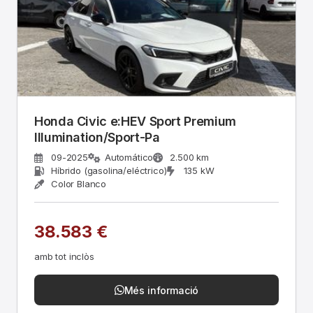
Honda Civic e:HEV Sport Premium
Illumination/Sport-Pa
09-2025
Automático
2.500 km
Híbrido (gasolina/eléctrico)
135 kW
Color Blanco
38.583 €
amb tot inclòs
Més informació