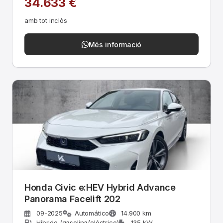
34.633 €
amb tot inclòs
Més informació
Honda Civic e:HEV Hybrid Advance
Panorama Facelift 202
09-2025
Automático
14.900 km
Híbrido (gasolina/eléctrico)
135 kW