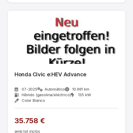
Honda Civic e:HEV Advance
07-2025
Automático
10.961 km
Híbrido (gasolina/eléctrico)
135 kW
Color Blanco
35.758 €
amb tot inclòs