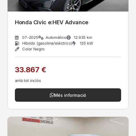
Honda Civic e:HEV Advance
07-2025
Automático
12.935 km
Híbrido (gasolina/eléctrico)
135 kW
Color Negro
33.867 €
amb tot inclòs
Més informació