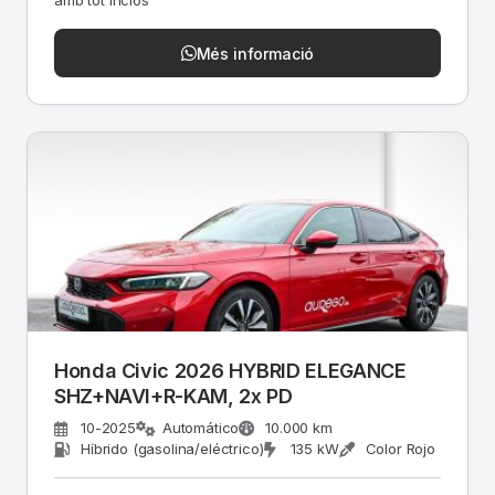
amb tot inclòs
Més informació
Honda Civic 2026 HYBRID ELEGANCE
SHZ+NAVI+R-KAM, 2x PD
10-2025
Automático
10.000 km
Híbrido (gasolina/eléctrico)
135 kW
Color Rojo