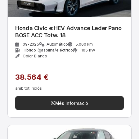
Honda Civic e:HEV Advance Leder Pano
BOSE ACC Totw. 18
09-2025
Automático
5.060 km
Híbrido (gasolina/eléctrico)
105 kW
Color Blanco
38.564 €
amb tot inclòs
Més informació