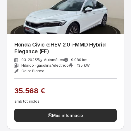
Honda Civic e:HEV 2.0 i-MMD Hybrid
Elegance (FE)
03-2025
Automático
9.980 km
Híbrido (gasolina/eléctrico)
135 kW
Color Blanco
35.568 €
amb tot inclòs
Més informació