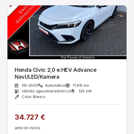
Honda Civic 2,0 e:HEV Advance
Navi/LED/Kamera
08-2025
Automático
11.615 km
Híbrido (gasolina/eléctrico)
136 kW
Color Blanco
34.727 €
amb tot inclòs