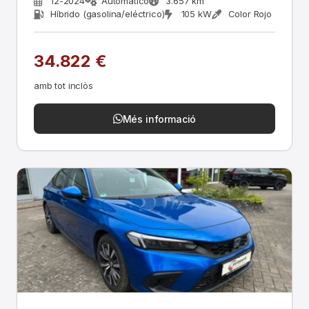
12-2024
Automático
3.657 km
Híbrido (gasolina/eléctrico)
105 kW
Color Rojo
34.822 €
amb tot inclòs
Més informació