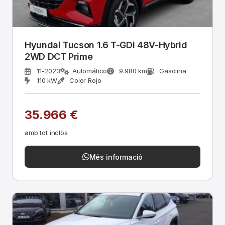
Hyundai Tucson 1.6 T-GDi 48V-Hybrid
2WD DCT Prime
11-2023
Automático
9.980 km
Gasolina
110 kW
Color Rojo
35.966 €
amb tot inclòs
Més informació