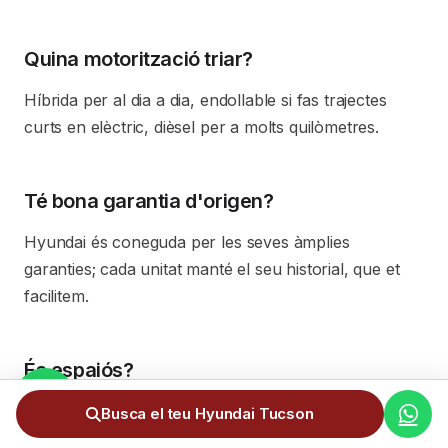
Quina motorització triar?
Híbrida per al dia a dia, endollable si fas trajectes
curts en elèctric, dièsel per a molts quilòmetres.
Té bona garantia d'origen?
Hyundai és coneguda per les seves àmplies
garanties; cada unitat manté el seu historial, que et
facilitem.
És espaiós?
Sí, és un SUV familiar amb bon espai interior i
Busca el teu Hyundai Tucson
maleter, còmode per al dia a dia i viatges.