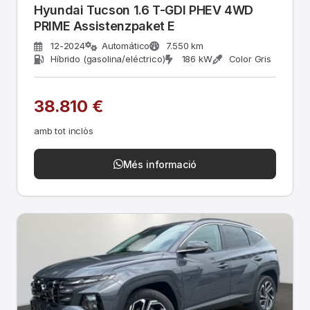
Hyundai Tucson 1.6 T-GDI PHEV 4WD
PRIME Assistenzpaket E
12-2024
Automático
7.550 km
Híbrido (gasolina/eléctrico)
186 kW
Color Gris
38.810 €
amb tot inclòs
Més informació