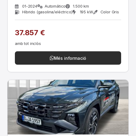
01-2024
Automático
1.500 km
Híbrido (gasolina/eléctrico)
195 kW
Color Gris
37.857 €
amb tot inclòs
Més informació