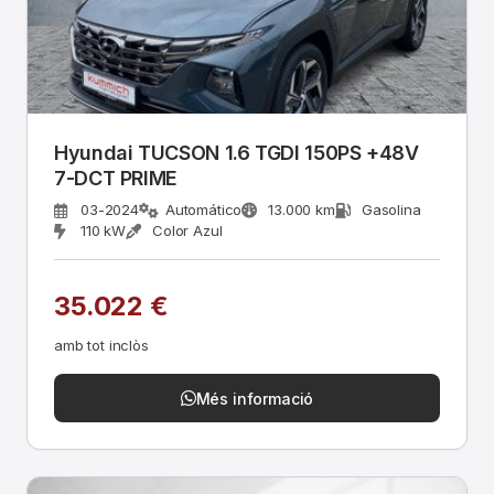
Hyundai TUCSON 1.6 TGDI 150PS +48V
7-DCT PRIME
03-2024
Automático
13.000 km
Gasolina
110 kW
Color Azul
35.022 €
amb tot inclòs
Més informació