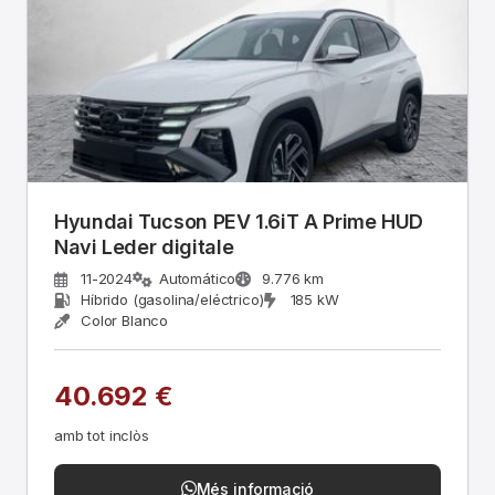
Hyundai Tucson PEV 1.6iT A Prime HUD
Navi Leder digitale
11-2024
Automático
9.776 km
Híbrido (gasolina/eléctrico)
185 kW
Color Blanco
40.692 €
amb tot inclòs
Més informació