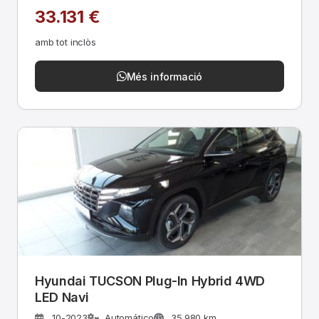
33.131 €
amb tot inclòs
Més informació
Hyundai TUCSON Plug-In Hybrid 4WD
LED Navi
10-2023
Automático
35.980 km