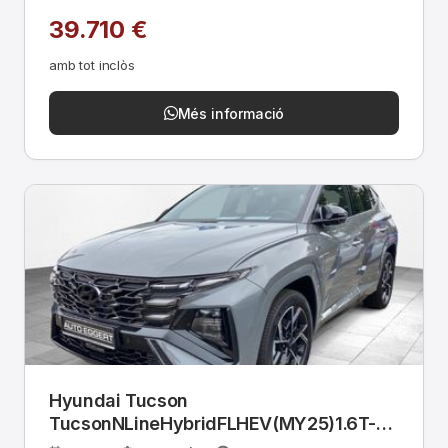
39.710 €
amb tot inclòs
Més informació
Hyundai Tucson
TucsonNLineHybridFLHEV(MY25)1.6T-
GDi(215P