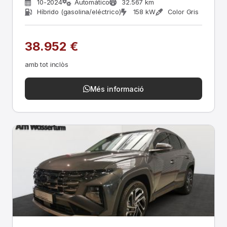
10-2024
Automático
32.567 km
Híbrido (gasolina/eléctrico)
158 kW
Color Gris
38.952 €
amb tot inclòs
Més informació