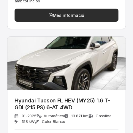
amb tot inclòs
Més informació
Hyundai Tucson FL HEV (MY25) 1.6 T-
GDi (215 PS) 6-AT 4WD
01-2025
Automático
13.871 km
Gasolina
158 kW
Color Blanco