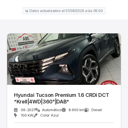
📊 Datos actualizados el 01/08/2026 a las 05:00
Hyundai Tucson Premium 1.6 CRDi DCT
*Krell|4WD|360°|DAB*
06-2021
Automático
8.900 km
Diesel
100 kW
Color Azul