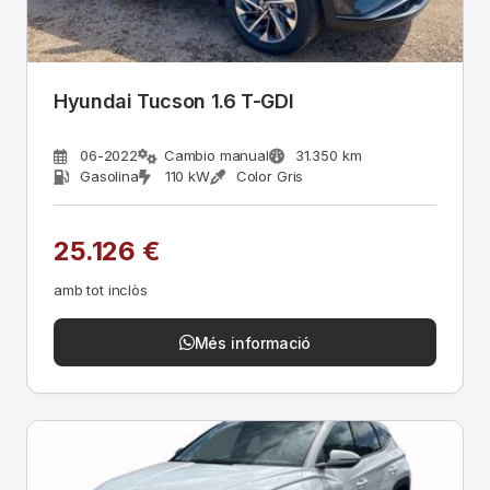
Hyundai Tucson 1.6 T-GDI
06-2022
Cambio manual
31.350 km
Gasolina
110 kW
Color Gris
25.126 €
amb tot inclòs
Més informació