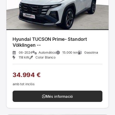
Hyundai TUCSON Prime- Standort
Völklingen --
06-2024
Automático
15.000 km
Gasolina
118 kW
Color Blanco
34.994 €
amb tot inclòs
Més informació