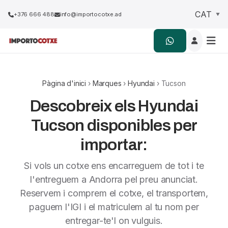
+376 666 488
info@importocotxe.ad
Pàgina d'inici
›
Marques
›
Hyundai
› Tucson
Descobreix els Hyundai
Tucson disponibles per
importar:
Si vols un cotxe ens encarreguem de tot i te
l'entreguem a Andorra pel preu anunciat.
Reservem i comprem el cotxe, el transportem,
paguem l'IGI i el matriculem al tu nom per
entregar-te'l on vulguis.