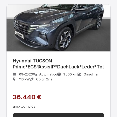
Hyundai TUCSON
Prime*ECS*AssistP*DachLack*Leder*Totwink
09-2023
Automático
1.500 km
Gasolina
110 kW
Color Gris
36.440 €
amb tot inclòs