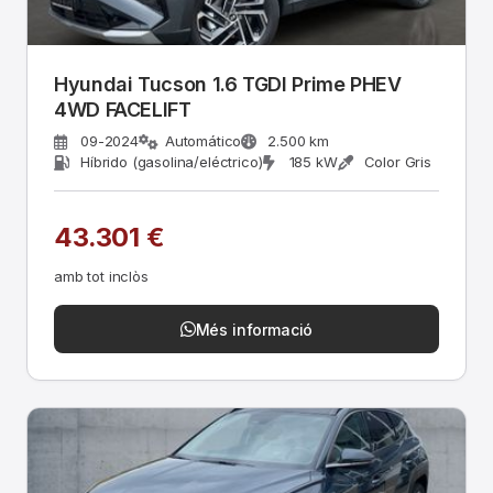
Hyundai Tucson 1.6 TGDI Prime PHEV
4WD FACELIFT
09-2024
Automático
2.500 km
Híbrido (gasolina/eléctrico)
185 kW
Color Gris
43.301 €
amb tot inclòs
Més informació