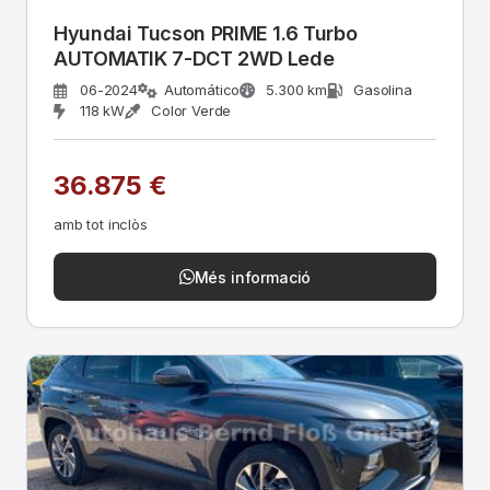
Hyundai Tucson PRIME 1.6 Turbo
AUTOMATIK 7-DCT 2WD Lede
06-2024
Automático
5.300 km
Gasolina
118 kW
Color Verde
36.875 €
amb tot inclòs
Més informació