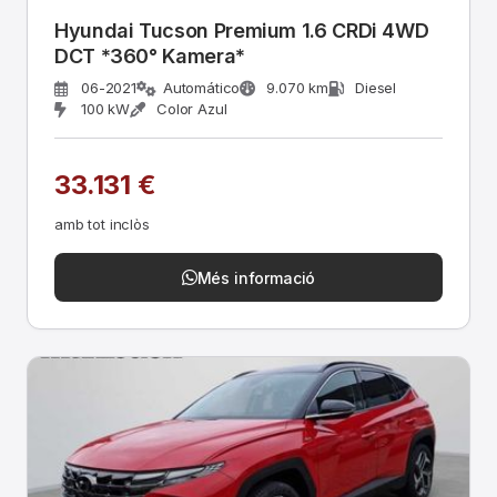
Hyundai Tucson Premium 1.6 CRDi 4WD
DCT *360° Kamera*
06-2021
Automático
9.070 km
Diesel
100 kW
Color Azul
33.131 €
amb tot inclòs
Més informació