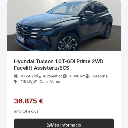
Hyundai Tucson 1.6T-GDI Prime 2WD
Facelift Assistenz/ECS
07-2024
Automático
4.000 km
Gasolina
118 kW
Color Verde
36.875 €
amb tot inclòs
Més informació