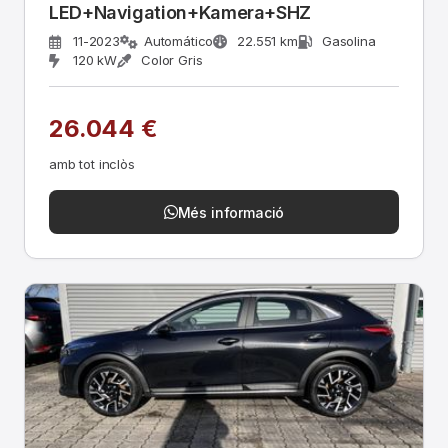
LED+Navigation+Kamera+SHZ
11-2023
Automático
22.551 km
Gasolina
120 kW
Color Gris
26.044 €
amb tot inclòs
Més informació