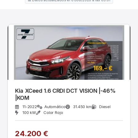
Kia XCeed 1.6 CRDI DCT VISION |-46%
|KOM
11-2022
Automático
31.450 km
Diesel
100 kW
Color Rojo
24.200 €