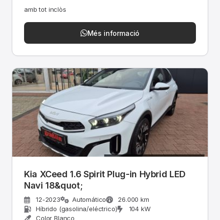
amb tot inclòs
Més informació
Kia XCeed 1.6 Spirit Plug-in Hybrid LED
Navi 18&quot;
12-2023
Automático
26.000 km
Híbrido (gasolina/eléctrico)
104 kW
Color Blanco