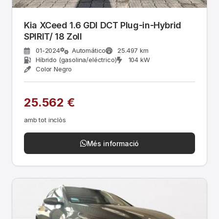
Kia XCeed 1.6 GDI DCT Plug-in-Hybrid
SPIRIT/ 18 Zoll
01-2024
Automático
25.497 km
Híbrido (gasolina/eléctrico)
104 kW
Color Negro
25.562 €
amb tot inclòs
Més informació