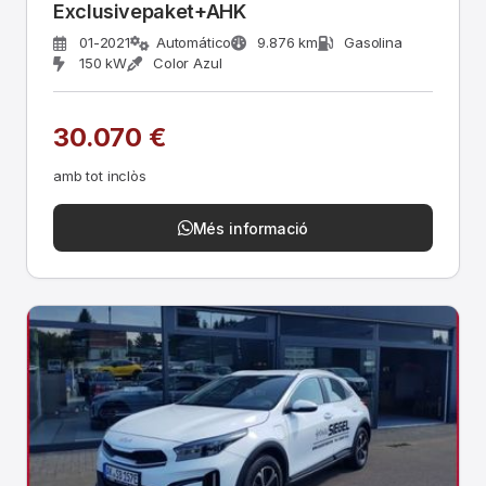
Exclusivepaket+AHK
01-2021
Automático
9.876 km
Gasolina
150 kW
Color Azul
30.070 €
amb tot inclòs
Més informació