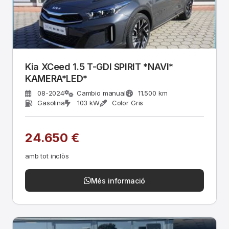
Kia XCeed 1.5 T-GDI SPIRIT *NAVI*
KAMERA*LED*
08-2024
Cambio manual
11.500 km
Gasolina
103 kW
Color Gris
24.650 €
amb tot inclòs
Més informació