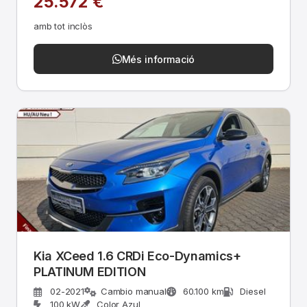
25.572 €
amb tot inclòs
Més informació
Kia XCeed 1.6 CRDi Eco-Dynamics+
PLATINUM EDITION
02-2021
Cambio manual
60.100 km
Diesel
100 kW
Color Azul