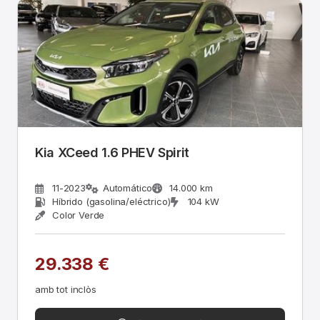
Kia XCeed 1.6 PHEV Spirit
11-2023
Automático
14.000 km
Híbrido (gasolina/eléctrico)
104 kW
Color Verde
29.338 €
amb tot inclòs