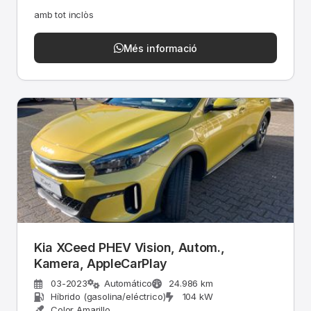
amb tot inclòs
Més informació
Kia XCeed PHEV Vision, Autom.,
Kamera, AppleCarPlay
03-2023
Automático
24.986 km
Híbrido (gasolina/eléctrico)
104 kW
Color Amarillo