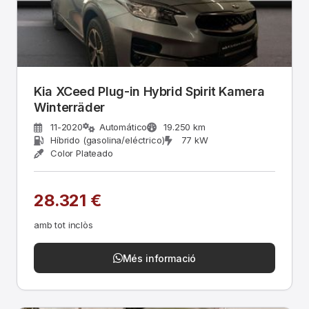
Kia XCeed Plug-in Hybrid Spirit Kamera
Winterräder
11-2020
Automático
19.250 km
Híbrido (gasolina/eléctrico)
77 kW
Color Plateado
28.321 €
amb tot inclòs
Més informació