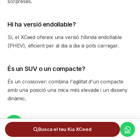
sorpreses.
Hi ha versió endollable?
Sí, el XCeed ofereix una versió híbrida endollable
(PHEV), eficient per al dia a dia si pots carregar.
És un SUV o un compacte?
És un crossover: combina l'agilitat d'un compacte
amb una posició una mica més elevada i un disseny
dinàmic.
Té bona garantia d'origen?
Busca el teu Kia XCeed
Kia és coneguda per les seves àmplies garanties; et