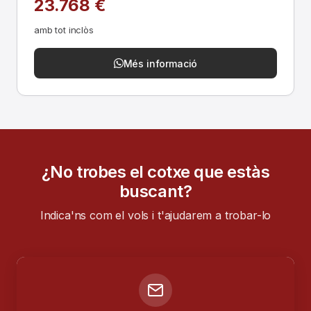
23.768 €
amb tot inclòs
Més informació
¿No trobes el cotxe que estàs
buscant?
Indica'ns com el vols i t'ajudarem a trobar-lo