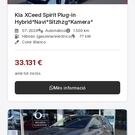
Kia XCeed Spirit Plug-in
Hybrid*Navi*Sitzhzg*Kamera*
07-2024
Automático
1.500 km
Híbrido (gasolina/eléctrico)
77 kW
Color Blanco
33.131 €
amb tot inclòs
Més informació