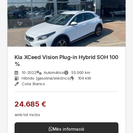
Kia XCeed Vision Plug-in Hybrid SOH 100
%
10-2022
Automático
55.000 km
Híbrido (gasolina/eléctrico)
104 kW
Color Blanco
24.685 €
amb tot inclòs
Més informació