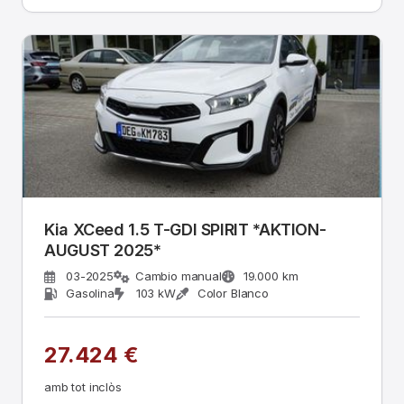
Kia XCeed 1.5 T-GDI SPIRIT *AKTION-
AUGUST 2025*
03-2025
Cambio manual
19.000 km
Gasolina
103 kW
Color Blanco
27.424 €
amb tot inclòs