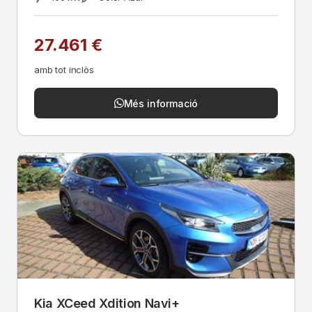
27.461 €
amb tot inclòs
Més informació
Kia XCeed Xdition Navi+