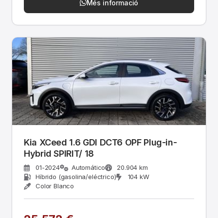
Més informació
Kia XCeed 1.6 GDI DCT6 OPF Plug-in-
Hybrid SPIRIT/ 18
01-2024
Automático
20.904 km
Híbrido (gasolina/eléctrico)
104 kW
Color Blanco