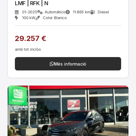
LMF | RFK | N
01-2025
Automático
11.865 km
Diesel
100 kW
Color Blanco
29.257 €
amb tot inclòs
Més informació