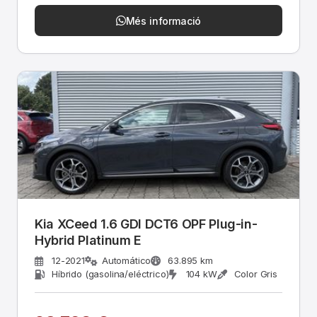
Més informació
Kia XCeed 1.6 GDI DCT6 OPF Plug-in-
Hybrid Platinum E
12-2021
Automático
63.895 km
Híbrido (gasolina/eléctrico)
104 kW
Color Gris