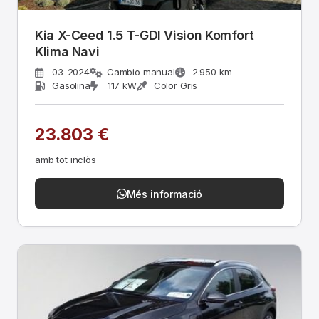
Kia X-Ceed 1.5 T-GDI Vision Komfort
Klima Navi
03-2024
Cambio manual
2.950 km
Gasolina
117 kW
Color Gris
23.803 €
amb tot inclòs
Més informació