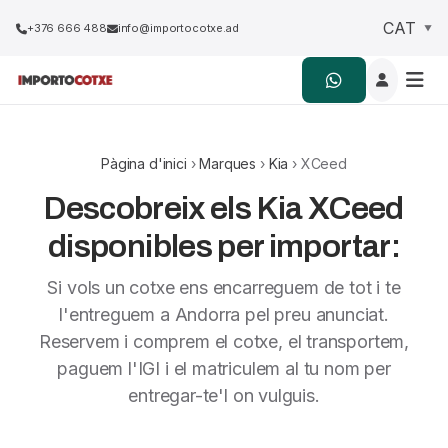
+376 666 488
info@importocotxe.ad
Pàgina d'inici
›
Marques
›
Kia
› XCeed
Descobreix els Kia XCeed
disponibles per importar:
Si vols un cotxe ens encarreguem de tot i te
l'entreguem a Andorra pel preu anunciat.
Reservem i comprem el cotxe, el transportem,
paguem l'IGI i el matriculem al tu nom per
entregar-te'l on vulguis.