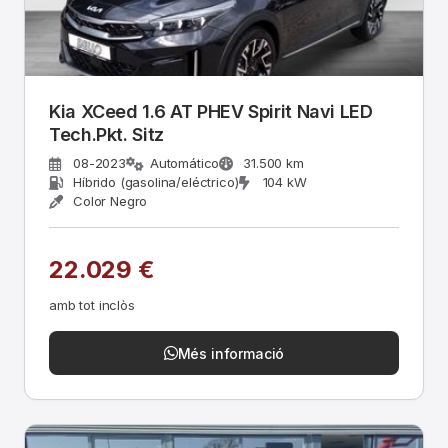
Kia XCeed 1.6 AT PHEV Spirit Navi LED
Tech.Pkt. Sitz
08-2023
Automático
31.500 km
Híbrido (gasolina/eléctrico)
104 kW
Color Negro
22.029 €
amb tot inclòs
Més informació