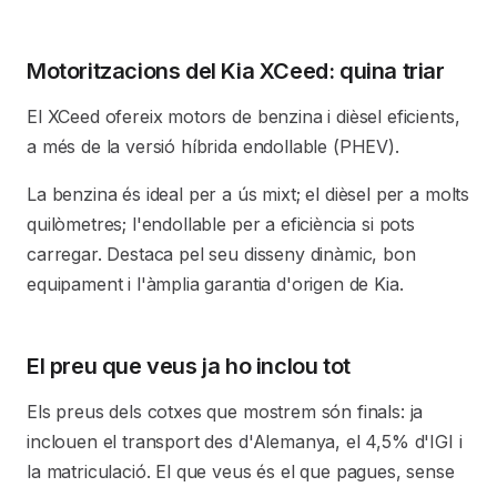
Motoritzacions del Kia XCeed: quina triar
El XCeed ofereix motors de benzina i dièsel eficients,
a més de la versió híbrida endollable (PHEV).
La benzina és ideal per a ús mixt; el dièsel per a molts
quilòmetres; l'endollable per a eficiència si pots
carregar. Destaca pel seu disseny dinàmic, bon
equipament i l'àmplia garantia d'origen de Kia.
El preu que veus ja ho inclou tot
Els preus dels cotxes que mostrem són finals: ja
inclouen el transport des d'Alemanya, el 4,5% d'IGI i
la matriculació. El que veus és el que pagues, sense