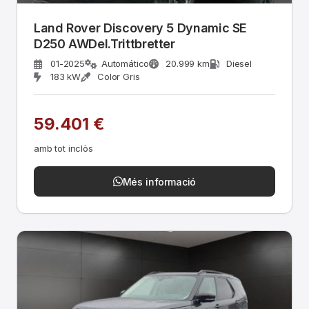
Land Rover Discovery 5 Dynamic SE
D250 AWDel.Trittbretter
01-2025
Automático
20.999 km
Diesel
183 kW
Color Gris
59.401 €
amb tot inclòs
Més informació