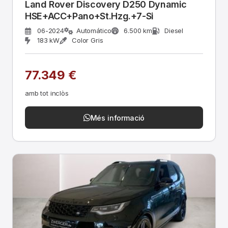
Land Rover Discovery D250 Dynamic
HSE+ACC+Pano+St.Hzg.+7-Si
06-2024
Automático
6.500 km
Diesel
183 kW
Color Gris
77.349 €
amb tot inclòs
Més informació