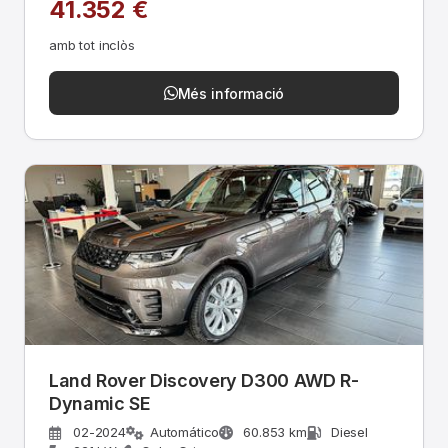
41.352 €
amb tot inclòs
Més informació
Land Rover Discovery D300 AWD R-
Dynamic SE
02-2024
Automático
60.853 km
Diesel