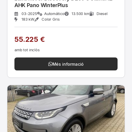
AHK Pano WinterPlus
03-2025
Automático
13.500 km
Diesel
183 kW
Color Gris
55.225 €
amb tot inclòs
Més informació