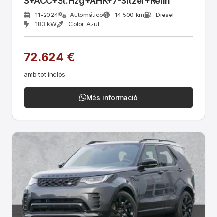
S+ACC+St.Hzg+AHK+7-Sitzer+Relin
11-2024
Automático
14.500 km
Diesel
183 kW
Color Azul
72.624 €
amb tot inclòs
Més informació