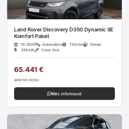
Land Rover Discovery D350 Dynamic SE
Komfort Paket
10-2025
Automático
7.100 km
Diesel
258 kW
Color Gris
65.441 €
amb tot inclòs
Més informació