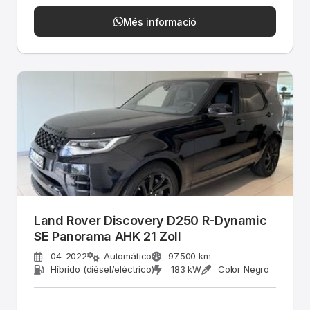
Més informació
Land Rover Discovery D250 R-Dynamic
SE Panorama AHK 21 Zoll
04-2022
Automático
97.500 km
Híbrido (diésel/eléctrico)
183 kW
Color Negro