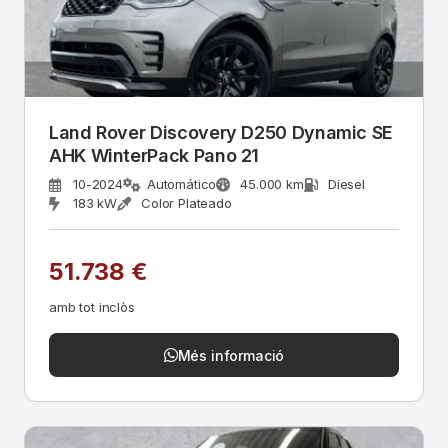
Land Rover Discovery D250 Dynamic SE
AHK WinterPack Pano 21
10-2024
Automático
45.000 km
Diesel
183 kW
Color Plateado
51.738 €
amb tot inclòs
Més informació