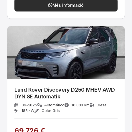
Més informació
Land Rover Discovery D250 MHEV AWD
DYN SE Automatik
09-2025
Automático
16.000 km
Diesel
183 kW
Color Gris
69.726 €