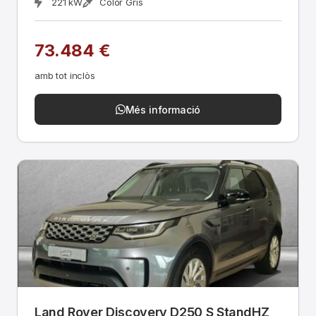
221 kW
Color Gris
73.484 €
amb tot inclòs
Més informació
Land Rover Discovery D250 S StandHZ