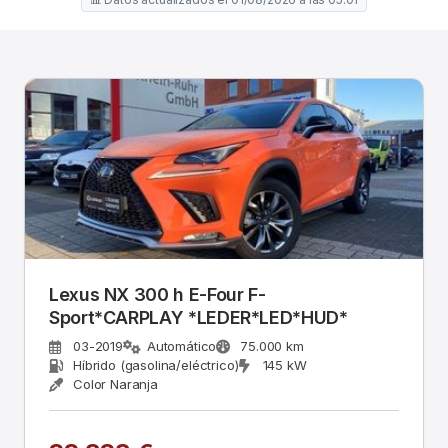
Lexus NX 300 h E-Four F-
Sport*CARPLAY *LEDER*LED*HUD*
03-2019
Automático
75.000 km
Híbrido (gasolina/eléctrico)
145 kW
Color Naranja