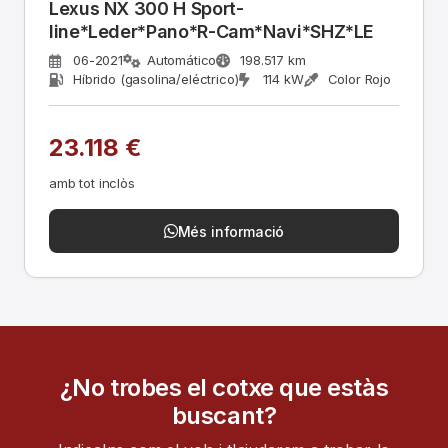
Lexus NX 300 H Sport-
line*Leder*Pano*R-Cam*Navi*SHZ*LE
06-2021
Automático
198.517 km
Híbrido (gasolina/eléctrico)
114 kW
Color Rojo
23.118 €
amb tot inclòs
Més informació
¿No trobes el cotxe que estàs
buscant?