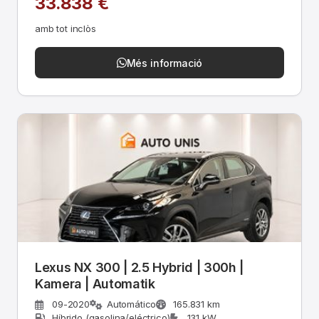
33.838 €
amb tot inclòs
Més informació
Lexus NX 300 | 2.5 Hybrid | 300h |
Kamera | Automatik
09-2020
Automático
165.831 km
Híbrido (gasolina/eléctrico)
131 kW