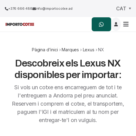
+376 666 488
info@importocotxe.ad
Pàgina d'inici
›
Marques
›
Lexus
› NX
Descobreix els Lexus NX
disponibles per importar:
Si vols un cotxe ens encarreguem de tot i te
l'entreguem a Andorra pel preu anunciat.
Reservem i comprem el cotxe, el transportem,
paguem l'IGI i el matriculem al tu nom per
entregar-te'l on vulguis.