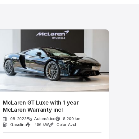
McLaren GT Luxe with 1 year
McLaren Warranty incl
08-2023
Automático
8.200 km
Gasolina
456 kW
Color Azul