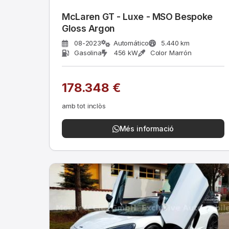
McLaren GT - Luxe - MSO Bespoke
Gloss Argon
08-2023
Automático
5.440 km
Gasolina
456 kW
Color Marrón
178.348 €
amb tot inclòs
Més informació