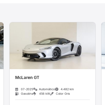
McLaren GT
07-2025
Automático
4.482 km
Gasolina
456 kW
Color Gris