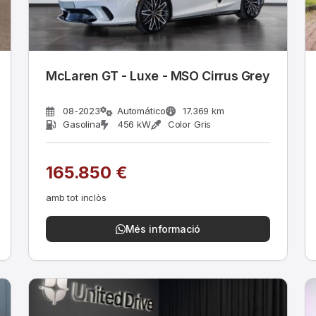
McLaren GT - Luxe - MSO Cirrus Grey
O*Pract.
08-2023
Automático
17.369 km
Gasolina
456 kW
Color Gris
165.850 €
amb tot inclòs
Més informació