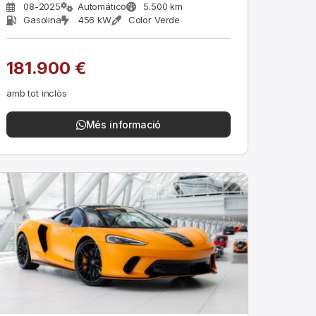
08-2025
Automático
5.500 km
Gasolina
456 kW
Color Verde
181.900 €
amb tot inclòs
Més informació