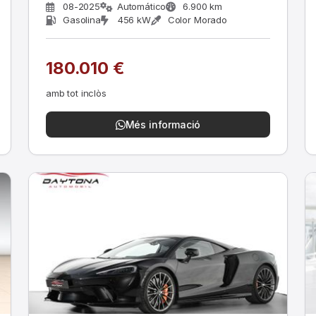
08-2025
Automático
6.900 km
Gasolina
456 kW
Color Morado
180.010 €
amb tot inclòs
Més informació