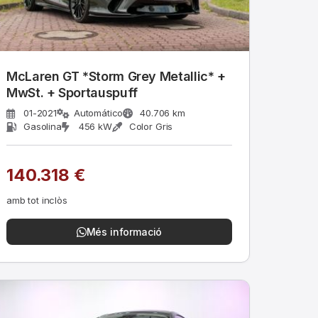
McLaren GT *Storm Grey Metallic* +
MwSt. + Sportauspuff
01-2021
Automático
40.706 km
Gasolina
456 kW
Color Gris
140.318 €
amb tot inclòs
Més informació