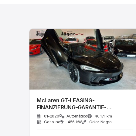
McLaren GT-LEASING-
FINANZIERUNG-GARANTIE-
WARTUNG NEU-
01-2020
Automático
46.171 km
Gasolina
456 kW
Color Negro