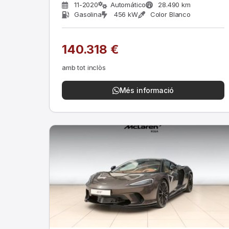
11-2020
Automático
28.490 km
Gasolina
456 kW
Color Blanco
140.318 €
amb tot inclòs
Més informació