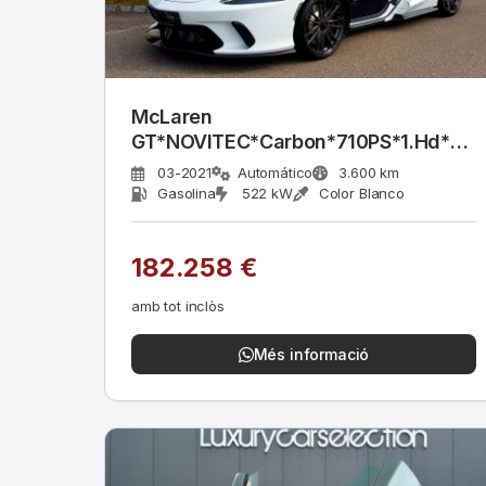
McLaren
GT*NOVITEC*Carbon*710PS*1.Hd*PAN
PACK
03-2021
Automático
3.600 km
Gasolina
522 kW
Color Blanco
182.258 €
amb tot inclòs
Més informació