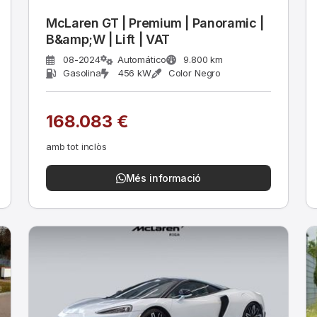
McLaren GT | Premium | Panoramic |
B&amp;W | Lift | VAT
08-2024
Automático
9.800 km
Gasolina
456 kW
Color Negro
168.083 €
amb tot inclòs
Més informació