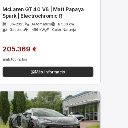
McLaren GT 4.0 V8 | Matt Papaya
Spark | Electrochromic R
06-2025
Automático
8.500 km
Gasolina
456 kW
Color Naranja
205.369 €
amb tot inclòs
Més informació