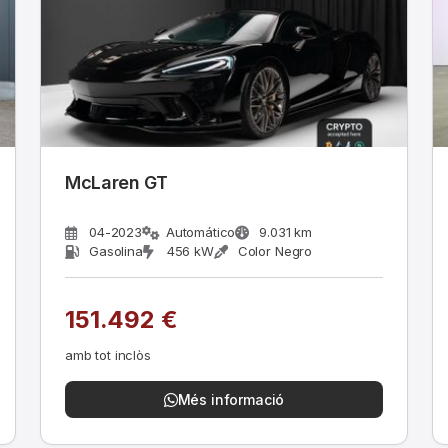
McLaren GT
L*
04-2023
Automático
9.031 km
Gasolina
456 kW
Color Negro
151.492 €
amb tot inclòs
Més informació