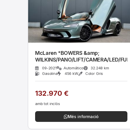
McLaren *BOWERS &amp;
WILKINS/PANO/LIFT/CAMERA/LED/FUL
09-2021
Automático
32.248 km
Gasolina
456 kW
Color Gris
132.970 €
amb tot inclòs
Més informació