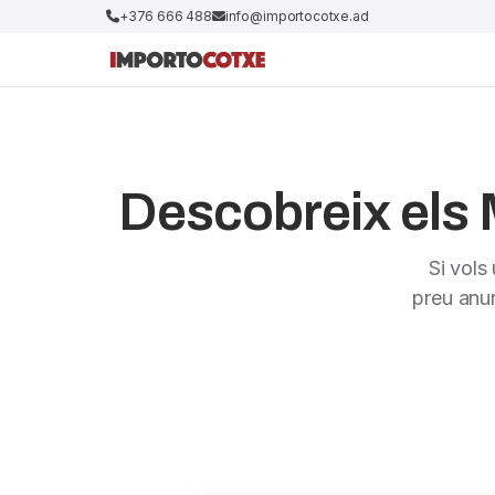
+376 666 488
info@importocotxe.ad
Descobreix els 
Si vols
preu anu