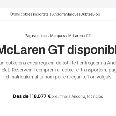
Últims cotxes importats a Andorra
Marques
Dubtes
Blog
Pàgina d'inici
›
Marques
›
McLaren
› GT
McLaren GT disponibl
 un cotxe ens encarreguem de tot i te l'entreguem a And
nciat. Reservem i comprem el cotxe, el transportem, pag
i el matriculem al tu nom per entregar-te'l on vulguis.
Des de 118.077 €
preu final a Andorra, tot inclòs