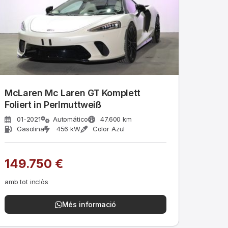
McLaren Mc Laren GT Komplett
Foliert in Perlmuttweiß
01-2021
Automático
47.600 km
Gasolina
456 kW
Color Azul
149.750 €
amb tot inclòs
Més informació