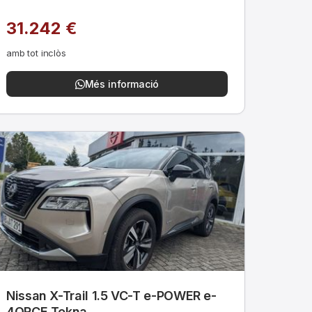
31.242 €
amb tot inclòs
Més informació
Nissan X-Trail 1.5 VC-T e-POWER e-
4ORCE Tekna