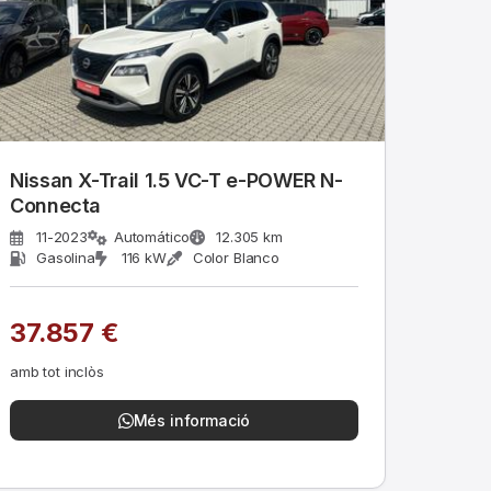
Nissan X-Trail 1.5 VC-T e-POWER N-
Connecta
11-2023
Automático
12.305 km
Gasolina
116 kW
Color Blanco
37.857 €
amb tot inclòs
Més informació