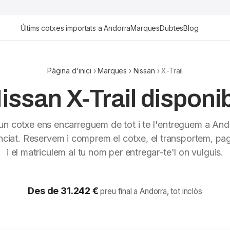
Últims cotxes importats a Andorra
Marques
Dubtes
Blog
Pàgina d'inici
›
Marques
›
Nissan
› X-Trail
issan X-Trail disponib
 un cotxe ens encarreguem de tot i te l'entreguem a And
nciat. Reservem i comprem el cotxe, el transportem, pag
i el matriculem al tu nom per entregar-te'l on vulguis.
Des de 31.242 €
preu final a Andorra, tot inclòs