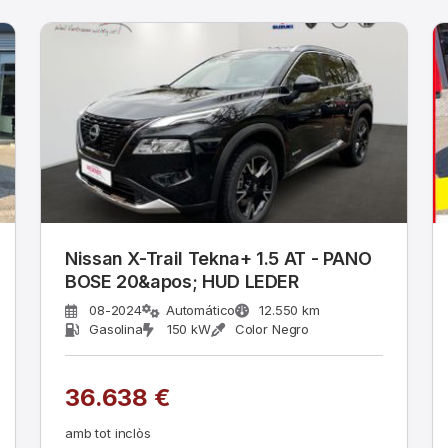
Nissan X-Trail Tekna+ 1.5 AT - PANO
BOSE 20&apos; HUD LEDER
08-2024
Automático
12.550 km
Gasolina
150 kW
Color Negro
36.638 €
amb tot inclòs