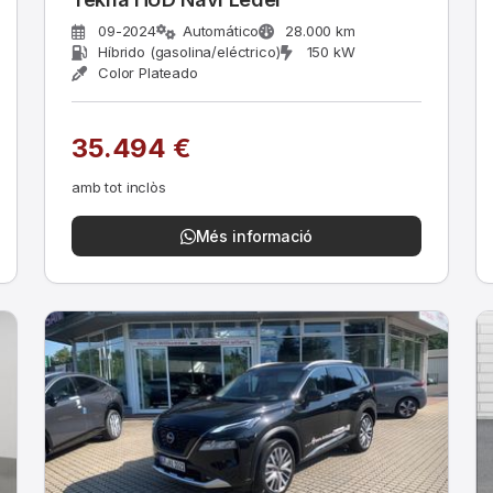
09-2024
Automático
28.000 km
Híbrido (gasolina/eléctrico)
150 kW
Color Plateado
35.494 €
amb tot inclòs
Més informació