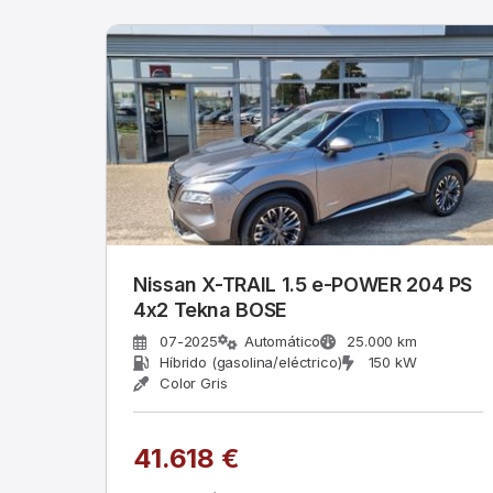
Nissan X-TRAIL 1.5 e-POWER 204 PS
4x2 Tekna BOSE
07-2025
Automático
25.000 km
Híbrido (gasolina/eléctrico)
150 kW
Color Gris
41.618 €