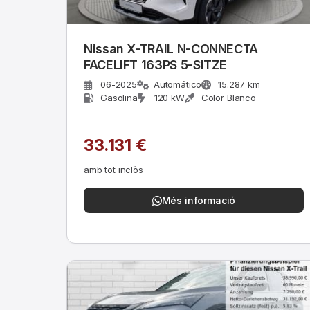
Nissan X-TRAIL N-CONNECTA
FACELIFT 163PS 5-SITZE
06-2025
Automático
15.287 km
Gasolina
120 kW
Color Blanco
33.131 €
amb tot inclòs
Més informació