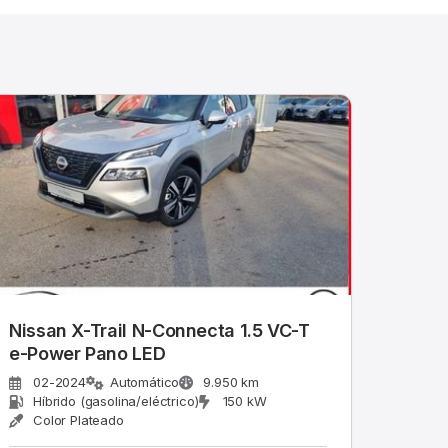
Nissan X-Trail N-Connecta 1.5 VC-T
e-Power Pano LED
02-2024
Automático
9.950 km
Híbrido (gasolina/eléctrico)
150 kW
Color Plateado