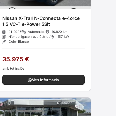
Nissan X-Trail N-Connecta e-4orce
1.5 VC-T e-Power 5Sit
01-2025
Automático
10.820 km
Híbrido (gasolina/eléctrico)
157 kW
Color Blanco
35.975 €
amb tot inclòs
Més informació