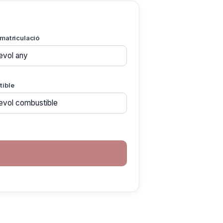
matriculació
ible