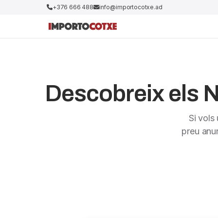
+376 666 488
info@importocotxe.ad
Descobreix els N
Si vols
preu anu