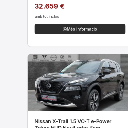
32.659 €
amb tot inclòs
Més informació
Nissan X-Trail 1.5 VC-T e-Power
Tekna HUD NaviLeder Kam