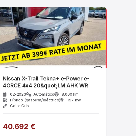
Nissan X-Trail Tekna+ e-Power e-
4ORCE 4x4 20&quot;LM AHK WR
02-2023
Automático
8.000 km
Híbrido (gasolina/eléctrico)
157 kW
Color Gris
40.692 €