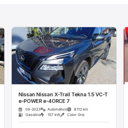
Nissan Nissan X-Trail Tekna 1.5 VC-T
e-POWER e-4ORCE 7
09-2023
Automático
8.112 km
Gasolina
157 kW
Color Gris