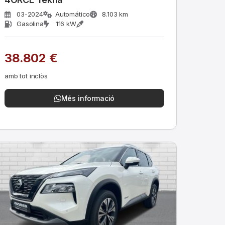
03-2024
Automático
8.103 km
Gasolina
116 kW
38.802 €
amb tot inclòs
Més informació