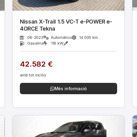
Nissan X-Trail 1.5 VC-T e-POWER e-
4ORCE Tekna
08-2023
Automático
14.000 km
Gasolina
116 kW
42.582 €
amb tot inclòs
Més informació