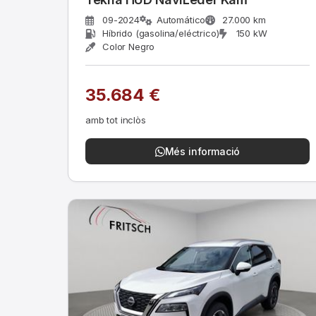
09-2024
Automático
27.000 km
Híbrido (gasolina/eléctrico)
150 kW
Color Negro
35.684 €
amb tot inclòs
Més informació