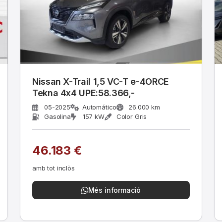
Nissan X-Trail 1,5 VC-T e-4ORCE
Tekna 4x4 UPE:58.366,-
05-2025
Automático
26.000 km
Gasolina
157 kW
Color Gris
46.183 €
amb tot inclòs
Més informació