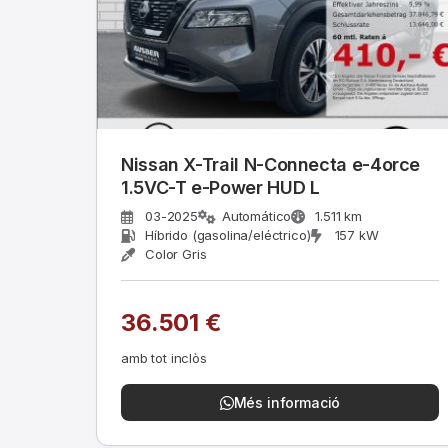
Nissan X-Trail N-Connecta e-4orce
1.5VC-T e-Power HUD L
03-2025
Automático
1.511 km
Híbrido (gasolina/eléctrico)
157 kW
Color Gris
36.501 €
amb tot inclòs
Més informació