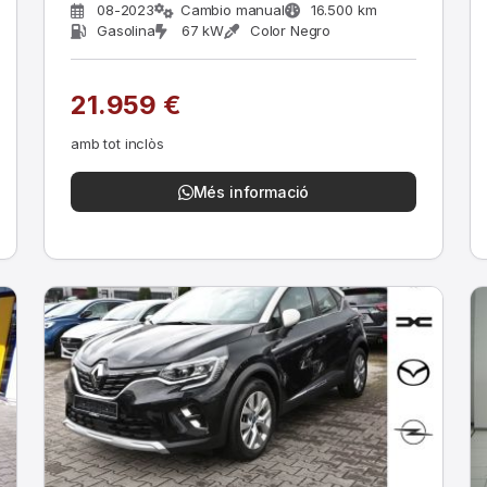
08-2023
Cambio manual
16.500 km
Gasolina
67 kW
Color Negro
21.959 €
amb tot inclòs
Més informació