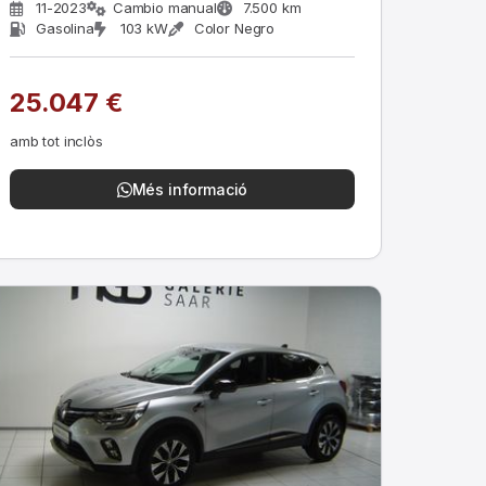
11-2023
Cambio manual
7.500 km
Gasolina
103 kW
Color Negro
25.047 €
amb tot inclòs
Més informació