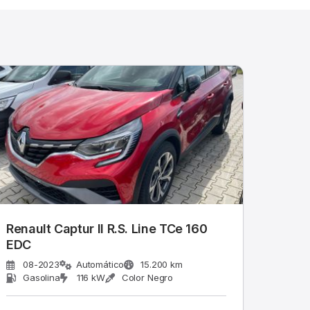
Renault Captur II R.S. Line TCe 160
EDC
08-2023
Automático
15.200 km
Gasolina
116 kW
Color Negro