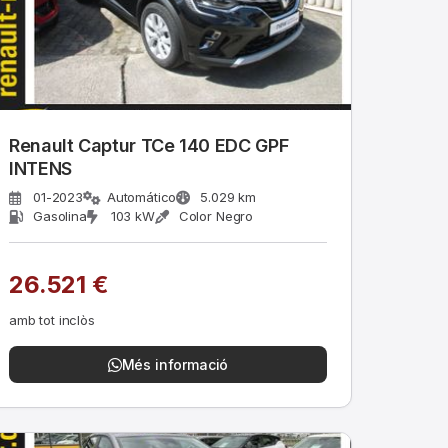
Renault Captur TCe 140 EDC GPF
INTENS
01-2023
Automático
5.029 km
Gasolina
103 kW
Color Negro
26.521 €
amb tot inclòs
Més informació