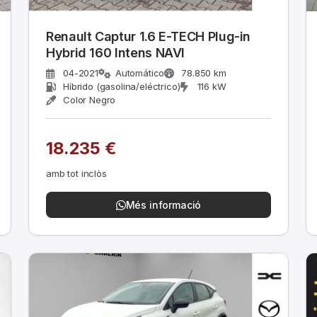
Renault Captur 1.6 E-TECH Plug-in
Hybrid 160 Intens NAVI
04-2021
Automático
78.850 km
Híbrido (gasolina/eléctrico)
116 kW
Color Negro
18.235 €
amb tot inclòs
Més informació