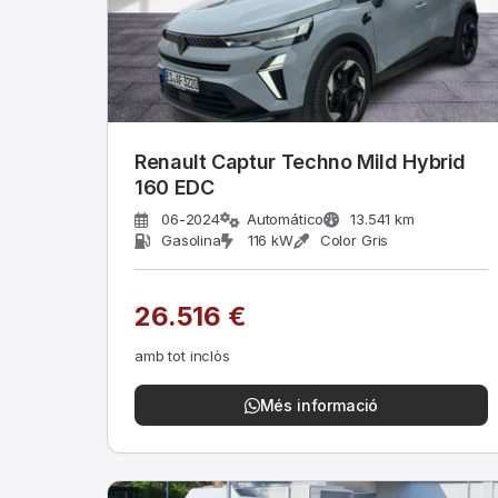
Renault Captur Techno Mild Hybrid
160 EDC
06-2024
Automático
13.541 km
Gasolina
116 kW
Color Gris
26.516 €
amb tot inclòs
Més informació