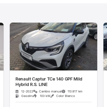
Renault Captur TCe 140 GPF Mild
Hybrid R.S. LINE
12-2022
Cambio manual
113.817 km
Gasolina
103 kW
Color Blanco