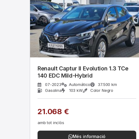
Renault Captur II Evolution 1.3 TCe
140 EDC Mild-Hybrid
07-2023
Automático
37.500 km
Gasolina
103 kW
Color Negro
21.068 €
amb tot inclòs
Més informació