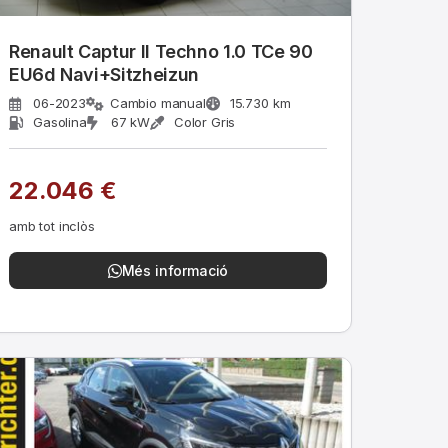
Renault Captur II Techno 1.0 TCe 90
EU6d Navi+Sitzheizun
06-2023
Cambio manual
15.730 km
Gasolina
67 kW
Color Gris
22.046 €
amb tot inclòs
Més informació