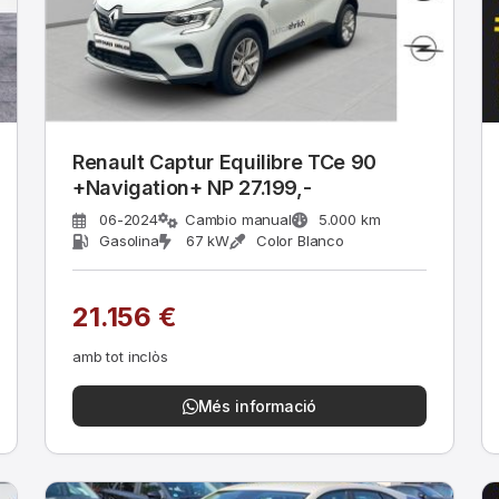
Renault Captur Equilibre TCe 90
+Navigation+ NP 27.199,-
06-2024
Cambio manual
5.000 km
Gasolina
67 kW
Color Blanco
21.156 €
amb tot inclòs
Més informació