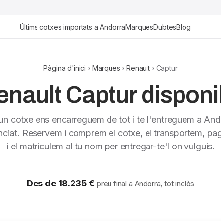
Últims cotxes importats a Andorra
Marques
Dubtes
Blog
Pàgina d'inici
›
Marques
›
Renault
› Captur
nault Captur disponi
 un cotxe ens encarreguem de tot i te l'entreguem a And
nciat. Reservem i comprem el cotxe, el transportem, pag
i el matriculem al tu nom per entregar-te'l on vulguis.
Des de 18.235 €
preu final a Andorra, tot inclòs