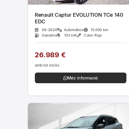
Renault Captur EVOLUTION TCe 140
EDC
06-2024
Automático
15.000 km
Gasolina
103 kW
Color Rojo
26.989 €
amb tot inclòs
Més informació