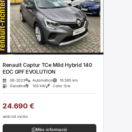
Renault Captur TCe Mild Hybrid 140
EDC GPF EVOLUTION
08-2023
Automático
16.565 km
Gasolina
103 kW
Color Gris
24.690 €
amb tot inclòs
Més informació