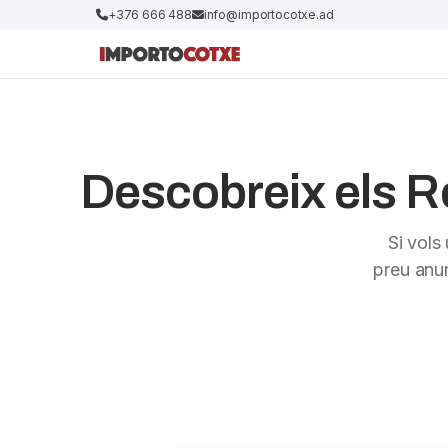
+376 666 488
info@importocotxe.ad
Descobreix els Re
Si vols
preu anu