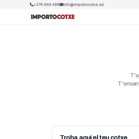
+376 666 488
info@importocotxe.ad
T'a
T'enseny
Troba aquí el teu cotxe