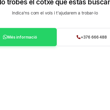
o trobes el cotxe que estàs busca
Indica'ns com el vols i t'ajudarem a trobar-lo
Més informació
+376 666 488