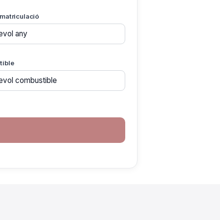
matriculació
ible