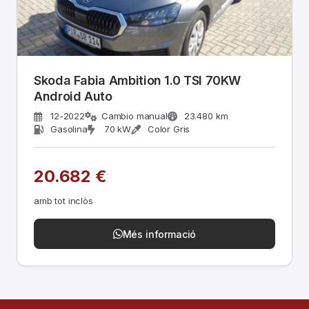
Skoda Fabia Ambition 1.0 TSI 70KW
Android Auto
12-2022
Cambio manual
23.480 km
Gasolina
70 kW
Color Gris
20.682 €
amb tot inclòs
Més informació