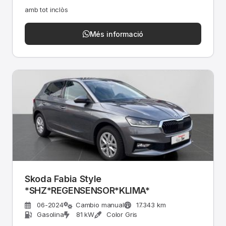
amb tot inclòs
Més informació
Skoda Fabia Style
*SHZ*REGENSENSOR*KLIMA*
06-2024
Cambio manual
17.343 km
Gasolina
81 kW
Color Gris