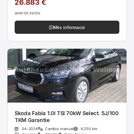
26.883 €
amb tot inclòs
Més informació
Skoda Fabia 1.0l TSI 70kW Select. 5J/100
TKM Garantie
04-2024
Cambio manual
6.250 km