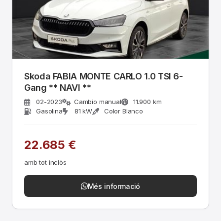
Skoda FABIA MONTE CARLO 1.0 TSI 6-
Gang ** NAVI **
02-2023
Cambio manual
11.900 km
Gasolina
81 kW
Color Blanco
22.685 €
amb tot inclòs
Més informació