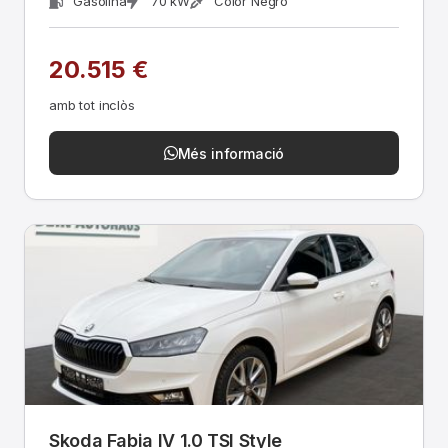
Gasolina
70 kW
Color Negro
20.515 €
amb tot inclòs
Més informació
Skoda Fabia IV 1.0 TSI Style