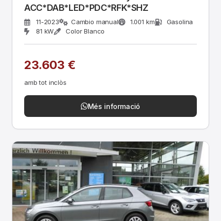
ACC*DAB*LED*PDC*RFK*SHZ
11-2023
Cambio manual
1.001 km
Gasolina
81 kW
Color Blanco
23.603 €
amb tot inclòs
Més informació