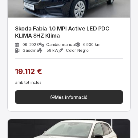
Skoda Fabia 1.0 MPI Active LED PDC
KLIMA SHZ Klima
09-2023
Cambio manual
6.900 km
Gasolina
59 kW
Color Negro
19.112 €
amb tot inclòs
Més informació