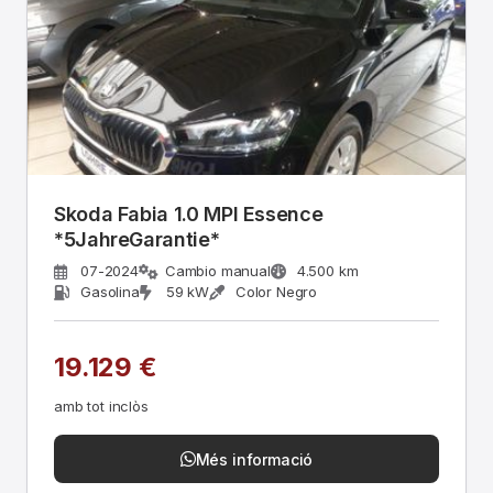
Skoda Fabia 1.0 MPI Essence
*5JahreGarantie*
07-2024
Cambio manual
4.500 km
Gasolina
59 kW
Color Negro
19.129 €
amb tot inclòs
Més informació