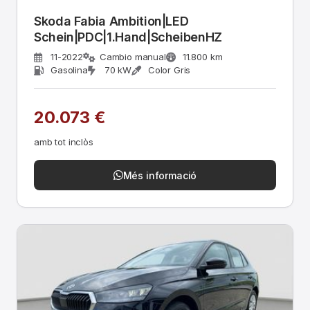
Skoda Fabia Ambition|LED
Schein|PDC|1.Hand|ScheibenHZ
11-2022
Cambio manual
11.800 km
Gasolina
70 kW
Color Gris
20.073 €
amb tot inclòs
Més informació