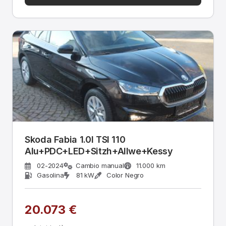
Skoda Fabia 1.0l TSI 110
Alu+PDC+LED+Sitzh+Allwe+Kessy
02-2024
Cambio manual
11.000 km
Gasolina
81 kW
Color Negro
20.073 €