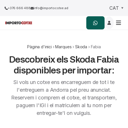
+376 666 488
info@importocotxe.ad
Pàgina d'inici
›
Marques
›
Skoda
› Fabia
Descobreix els Skoda Fabia
disponibles per importar:
Si vols un cotxe ens encarreguem de tot i te
l'entreguem a Andorra pel preu anunciat.
Reservem i comprem el cotxe, el transportem,
paguem l'IGI i el matriculem al tu nom per
entregar-te'l on vulguis.