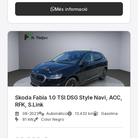
Més informació
Skoda Fabia 1.0 TSI DSG Style Navi, ACC,
RFK, S.Link
08-2023
Automático
13.433 km
Gasolina
81 kW
Color Negro