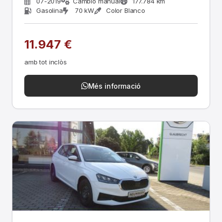
07-2019
Cambio manual
177.784 km
Gasolina
70 kW
Color Blanco
11.947 €
amb tot inclòs
Més informació