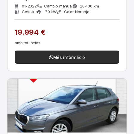
01-2022
Cambio manual
20.430 km
Gasolina
70 kW
Color Naranja
19.994 €
amb tot inclòs
Més informació