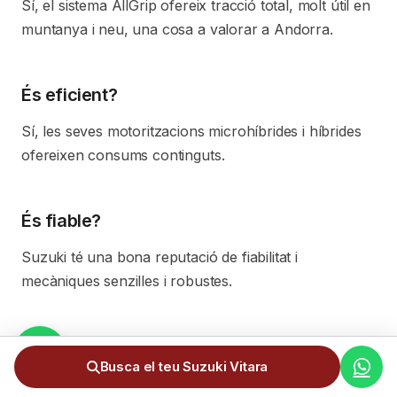
Sí, el sistema AllGrip ofereix tracció total, molt útil en
muntanya i neu, una cosa a valorar a Andorra.
És eficient?
Sí, les seves motoritzacions microhíbrides i híbrides
ofereixen consums continguts.
És fiable?
Suzuki té una bona reputació de fiabilitat i
mecàniques senzilles i robustes.
El preu inclou totes les despeses?
Busca el teu Suzuki Vitara
Sí: transport, 4,5% d'IGI i matriculació ja inclosos.