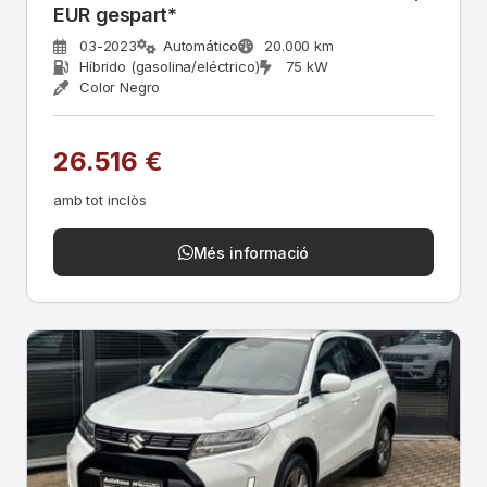
EUR gespart*
03-2023
Automático
20.000 km
Híbrido (gasolina/eléctrico)
75 kW
Color Negro
26.516 €
amb tot inclòs
Més informació