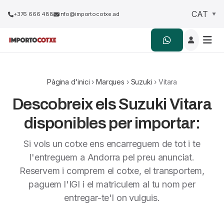
+376 666 488
info@importocotxe.ad
Pàgina d'inici
›
Marques
›
Suzuki
› Vitara
Descobreix els Suzuki Vitara
disponibles per importar:
Si vols un cotxe ens encarreguem de tot i te
l'entreguem a Andorra pel preu anunciat.
Reservem i comprem el cotxe, el transportem,
paguem l'IGI i el matriculem al tu nom per
entregar-te'l on vulguis.