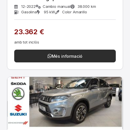
12-2022
Cambio manual
38.000 km
Gasolina
95 kW
Color Amarillo
23.362 €
amb tot inclòs
Més informació