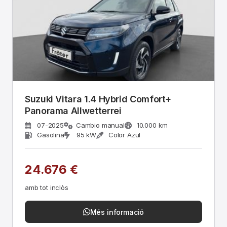
Suzuki Vitara 1.4 Hybrid Comfort+
Panorama Allwetterrei
07-2025
Cambio manual
10.000 km
Gasolina
95 kW
Color Azul
24.676 €
amb tot inclòs
Més informació