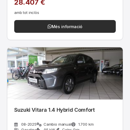
28.407 €
amb tot inclòs
Més informació
Suzuki Vitara 1.4 Hybrid Comfort
08-2025
Cambio manual
1.700 km
Gasolina
95 kW
Color Gris