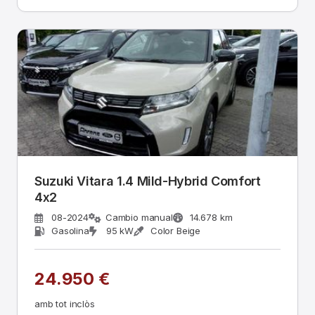
Suzuki Vitara 1.4 Mild-Hybrid Comfort
4x2
08-2024
Cambio manual
14.678 km
Gasolina
95 kW
Color Beige
24.950 €
amb tot inclòs