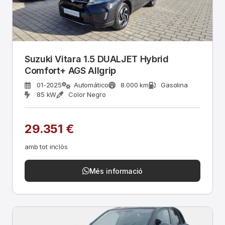
Suzuki Vitara 1.5 DUALJET Hybrid
Comfort+ AGS Allgrip
01-2025
Automático
8.000 km
Gasolina
85 kW
Color Negro
29.351 €
amb tot inclòs
Més informació