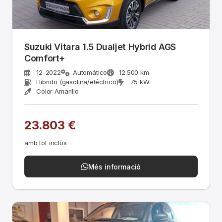
Suzuki Vitara 1.5 Dualjet Hybrid AGS
Comfort+
12-2022
Automático
12.500 km
Híbrido (gasolina/eléctrico)
75 kW
Color Amarillo
23.803 €
amb tot inclòs
Més informació