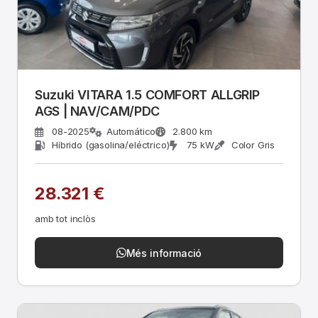
Suzuki VITARA 1.5 COMFORT ALLGRIP
AGS | NAV/CAM/PDC
08-2025
Automático
2.800 km
Híbrido (gasolina/eléctrico)
75 kW
Color Gris
28.321 €
amb tot inclòs
Més informació