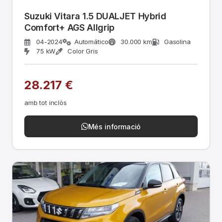
Suzuki Vitara 1.5 DUALJET Hybrid
Comfort+ AGS Allgrip
04-2024
Automático
30.000 km
Gasolina
75 kW
Color Gris
28.217 €
amb tot inclòs
Més informació