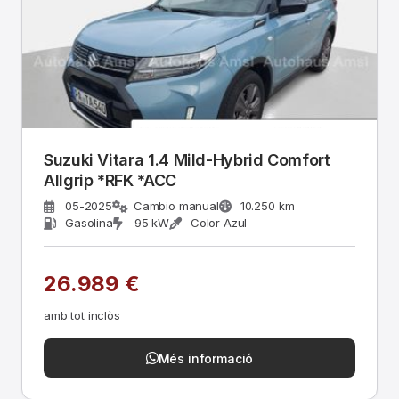
Suzuki Vitara 1.4 Mild-Hybrid Comfort
Allgrip *RFK *ACC
05-2025
Cambio manual
10.250 km
Gasolina
95 kW
Color Azul
26.989 €
amb tot inclòs
Més informació