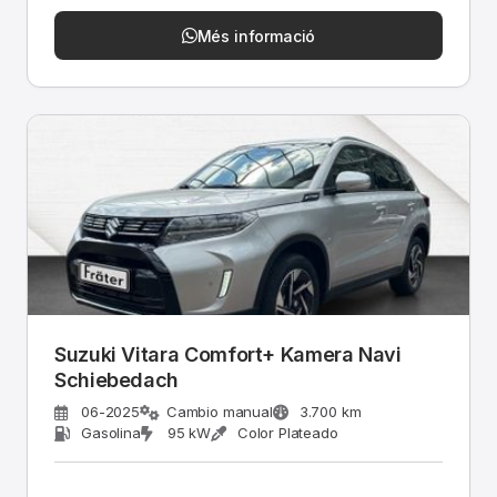
Més informació
Suzuki Vitara Comfort+ Kamera Navi
Schiebedach
06-2025
Cambio manual
3.700 km
Gasolina
95 kW
Color Plateado