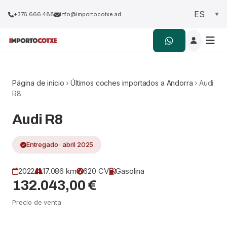
+376 666 488
info@importocotxe.ad
Página de inicio
›
Últimos coches importados a Andorra
› Audi
R8
Audi R8
Entregado · abril 2025
2022
17.086 km
620 CV
Gasolina
132.043,00 €
Precio de venta