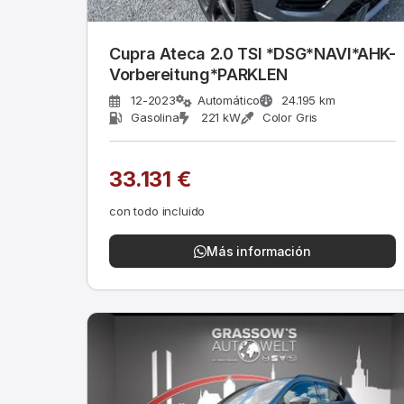
Cupra Ateca 2.0 TSI *DSG*NAVI*AHK-
Vorbereitung*PARKLEN
12-2023
Automático
24.195 km
Gasolina
221 kW
Color Gris
33.131 €
con todo incluido
Más información