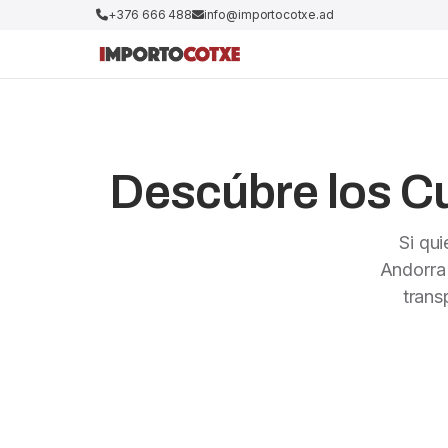
+376 666 488
info@importocotxe.ad
Descúbre los Cu
Si qu
Andorra
trans