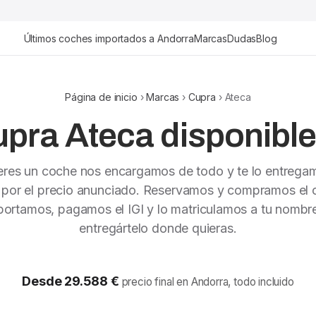
Últimos coches importados a Andorra
Marcas
Dudas
Blog
Página de inicio
›
Marcas
›
Cupra
› Ateca
pra Ateca disponible
ieres un coche nos encargamos de todo y te lo entrega
 por el precio anunciado. Reservamos y compramos el c
portamos, pagamos el IGI y lo matriculamos a tu nombr
entregártelo donde quieras.
Desde 29.588 €
precio final en Andorra, todo incluido