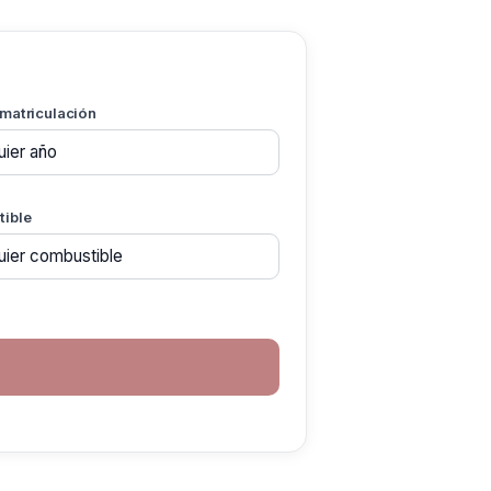
 matriculación
ible