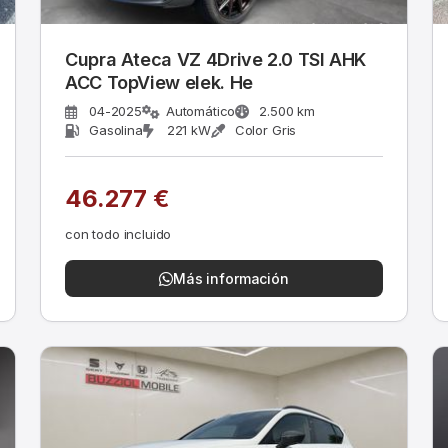
Cupra Ateca VZ 4Drive 2.0 TSI AHK
ACC TopView elek. He
04-2025
Automático
2.500 km
Gasolina
221 kW
Color Gris
46.277 €
con todo incluido
Más información