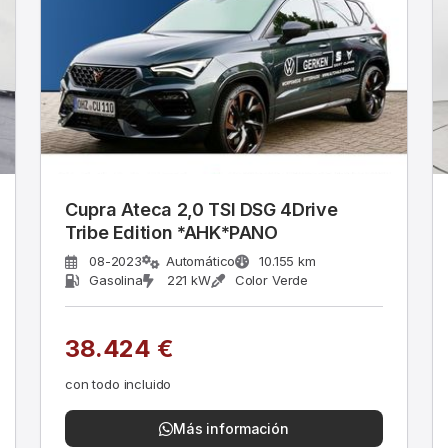
Cupra Ateca 2,0 TSI DSG 4Drive
Tribe Edition *AHK*PANO
08-2023
Automático
10.155 km
Gasolina
221 kW
Color Verde
38.424 €
con todo incluido
Más información