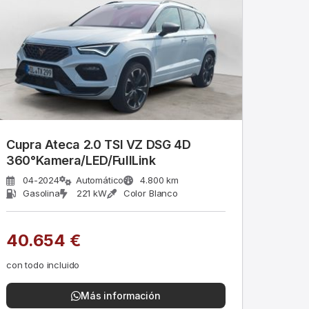
Cupra Ateca 2.0 TSI VZ DSG 4D
360°Kamera/LED/FullLink
04-2024
Automático
4.800 km
Gasolina
221 kW
Color Blanco
40.654 €
con todo incluido
Más información