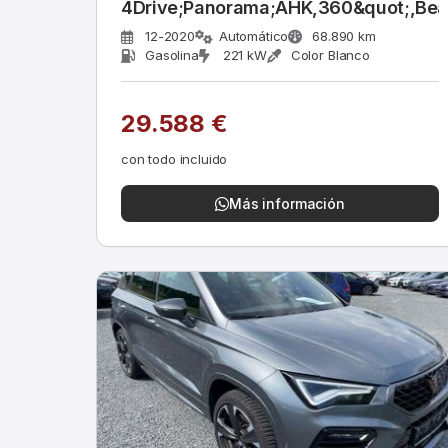
4Drive;Panorama;AHK,360&quot;,Bea
12-2020
Automático
68.890 km
Gasolina
221 kW
Color Blanco
29.588 €
con todo incluido
Más información