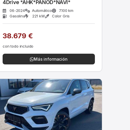
4Drive *AHK*PANOD*NAVI*
06-2024
Automático
7.100 km
Gasolina
221 kW
Color Gris
38.679 €
con todo incluido
Más información