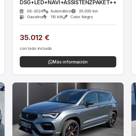
ts,ACC
DSG+LED+NAVI+ASSISTENZPAKET++
06-2024
Automático
35.000 km
Gasolina
110 kW
Color Negro
35.012 €
con todo incluido
Más información