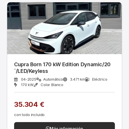
Cupra Born 170 kW Edition Dynamic/20
´/LED/Keyless
04-2025
Automático
3.471 km
Eléctrico
170 kW
Color Blanco
35.304 €
con todo incluido
Más información