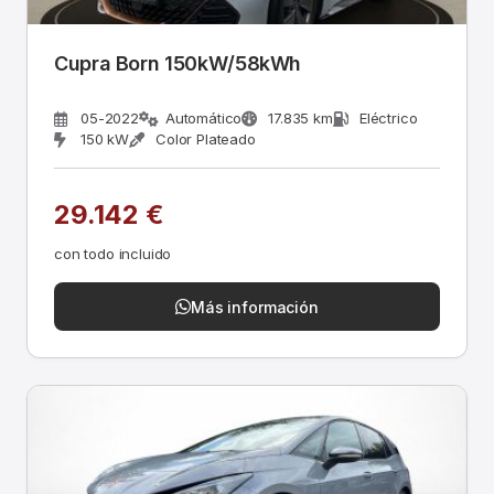
Cupra Born 150kW/58kWh
05-2022
Automático
17.835 km
Eléctrico
150 kW
Color Plateado
29.142 €
con todo incluido
Más información