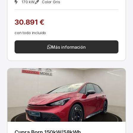
170 kW
Color Gris
30.891 €
con todo incluido
Más información
Cupra Born 150kW/58kWh