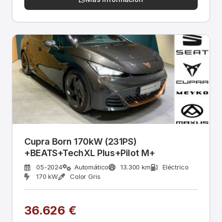
Cupra Born 170kW (231PS)
+BEATS+TechXL Plus+Pilot M+
05-2024
Automático
13.300 km
Eléctrico
170 kW
Color Gris
36.626 €