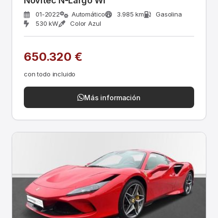
Novitec N-Largo Wi
01-2022
Automático
3.985 km
Gasolina
530 kW
Color Azul
650.320 €
con todo incluido
Más información