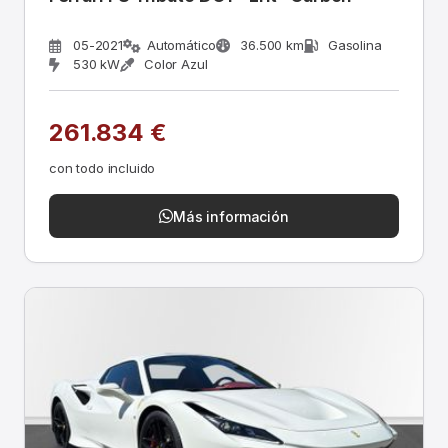
05-2021
Automático
36.500 km
Gasolina
530 kW
Color Azul
261.834 €
con todo incluido
Más información