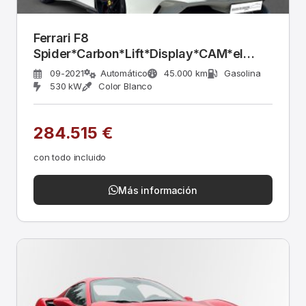
Ferrari F8
Spider*Carbon*Lift*Display*CAM*el
Seats
09-2021
Automático
45.000 km
Gasolina
530 kW
Color Blanco
284.515 €
con todo incluido
Más información