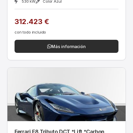
530 kW
Color Azul
312.423 €
con todo incluido
Más información
Ferrari F8 Tributo DCT *Lift *Carbon