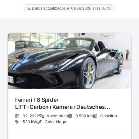
📊 Datos actualizados el 01/08/2026 a las 05:00
Ferrari F8 Spider
LIFT+Carbon+Kamera+Deutsches
Fahrzeug
02-2022
Automático
8.500 km
Gasolina
530 kW
Color Negro