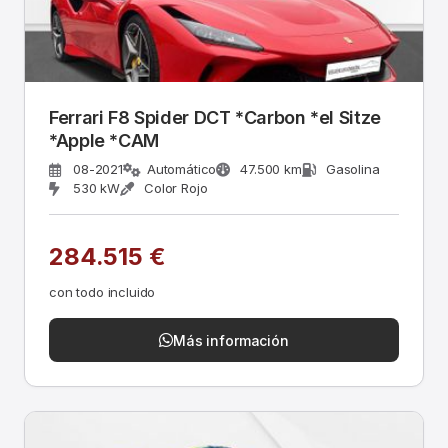
Ferrari F8 Spider DCT *Carbon *el Sitze
*Apple *CAM
08-2021
Automático
47.500 km
Gasolina
530 kW
Color Rojo
284.515 €
con todo incluido
Más información