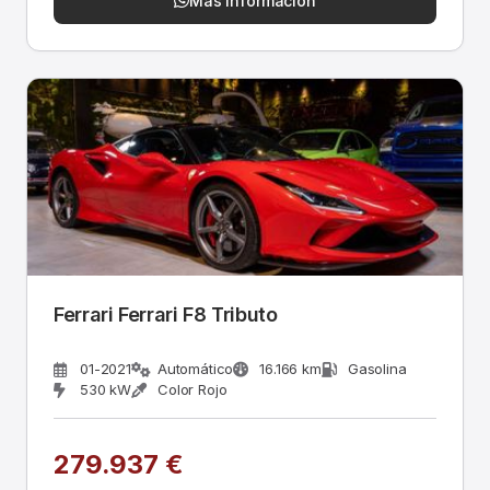
Más información
Ferrari Ferrari F8 Tributo
01-2021
Automático
16.166 km
Gasolina
530 kW
Color Rojo
279.937 €