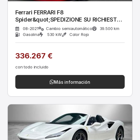
Ferrari FERRARI F8
Spider&quot;SPEDIZIONE SU RICHIESTA
IN TUT
08-2021
Cambio semiautomático
39.500 km
Gasolina
530 kW
Color Rojo
336.267 €
con todo incluido
Más información