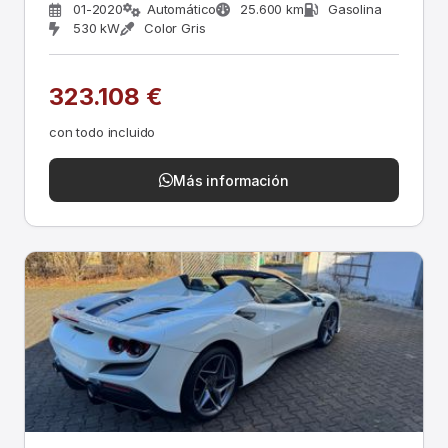
01-2020
Automático
25.600 km
Gasolina
530 kW
Color Gris
323.108 €
con todo incluido
Más información