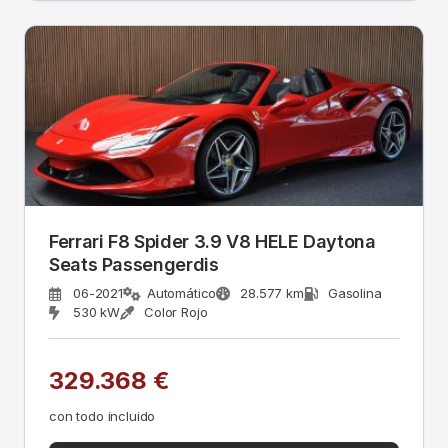
Ferrari F8 Spider 3.9 V8 HELE Daytona
Seats Passengerdis
06-2021
Automático
28.577 km
Gasolina
530 kW
Color Rojo
329.368 €
con todo incluido