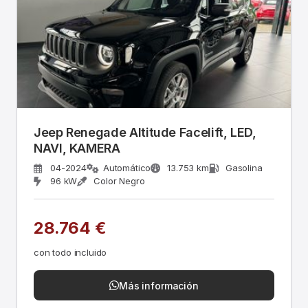
Jeep Renegade Altitude Facelift, LED,
NAVI, KAMERA
04-2024
Automático
13.753 km
Gasolina
96 kW
Color Negro
28.764 €
con todo incluido
Más información