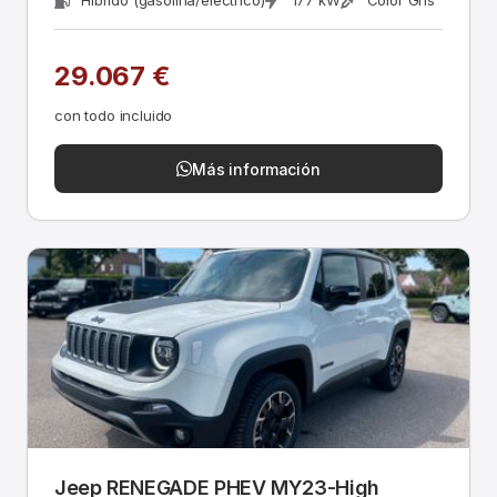
Híbrido (gasolina/eléctrico)
177 kW
Color Gris
29.067 €
con todo incluido
Más información
Jeep RENEGADE PHEV MY23-High