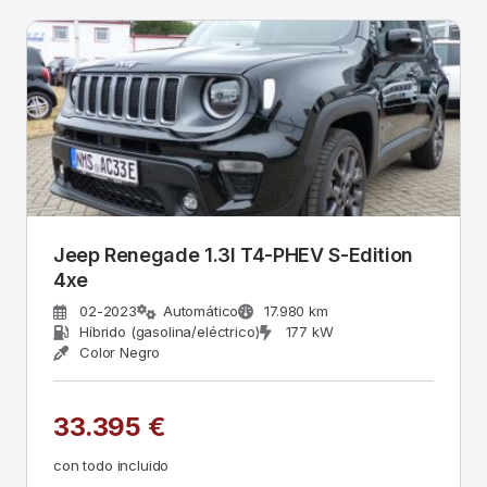
Jeep Renegade 1.3l T4-PHEV S-Edition
4xe
02-2023
Automático
17.980 km
Híbrido (gasolina/eléctrico)
177 kW
Color Negro
33.395 €
con todo incluido