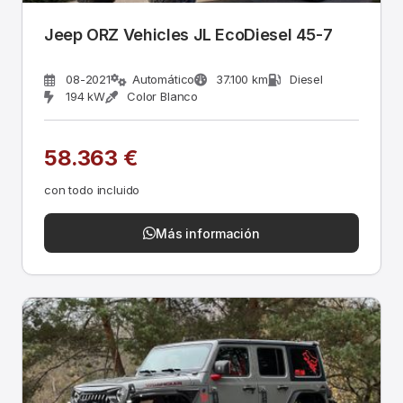
Jeep ORZ Vehicles JL EcoDiesel 45-7
08-2021
Automático
37.100 km
Diesel
194 kW
Color Blanco
58.363 €
con todo incluido
Más información