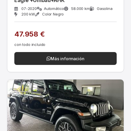
Eagle +Umbau+AHK
07-2020
Automático
58.000 km
Gasolina
200 kW
Color Negro
47.958 €
con todo incluido
Más información