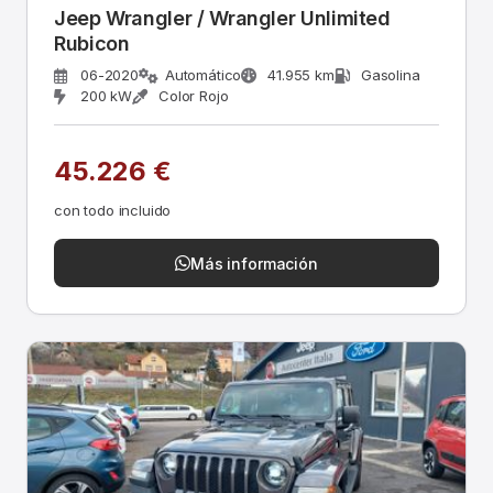
Jeep Wrangler / Wrangler Unlimited
Rubicon
06-2020
Automático
41.955 km
Gasolina
200 kW
Color Rojo
45.226 €
con todo incluido
Más información