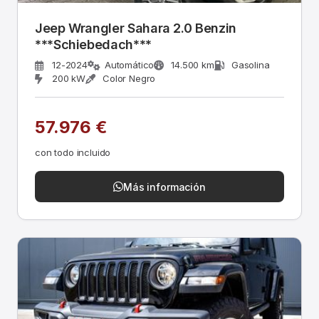
Jeep Wrangler Sahara 2.0 Benzin
***Schiebedach***
12-2024
Automático
14.500 km
Gasolina
200 kW
Color Negro
57.976 €
con todo incluido
Más información