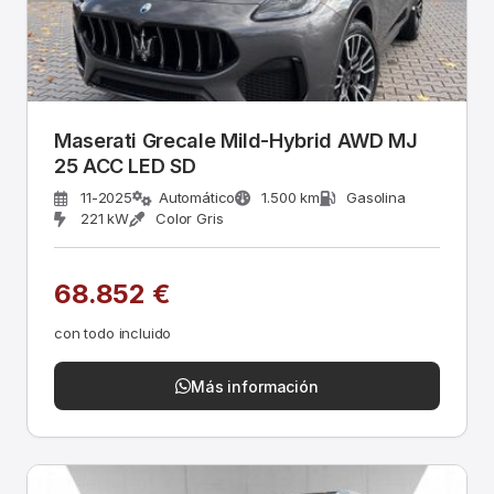
Maserati Grecale Mild-Hybrid AWD MJ
25 ACC LED SD
11-2025
Automático
1.500 km
Gasolina
221 kW
Color Gris
68.852 €
con todo incluido
Más información