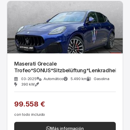
Maserati Grecale
Trofeo*SONUS*Sitzbelüftung*Lenkradheizun
03-2025
Automático
5.490 km
Gasolina
390 kW
99.558 €
con todo incluido
Más información