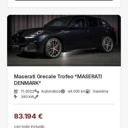
Maserati Grecale Trofeo *MASERATI
DENMARK*
11-2022
Automático
44.000 km
Gasolina
390 kW
83.194 €
con todo incluido