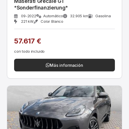
Maserati Grecale GT
*Sonderfinanzierung*
09-2022
Automático
32.905 km
Gasolina
221 kW
Color Blanco
57.617 €
con todo incluido
Más información