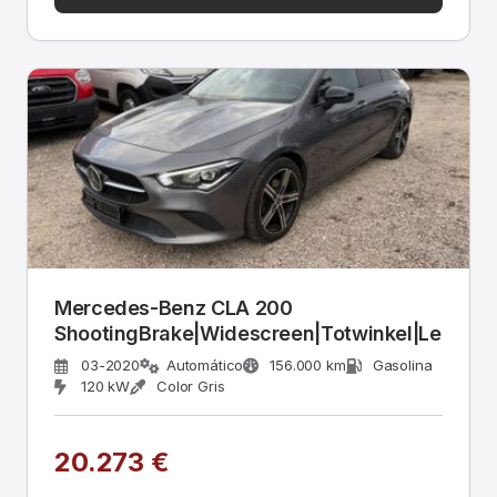
Mercedes-Benz CLA 200
ShootingBrake|Widescreen|Totwinkel|Leder
03-2020
Automático
156.000 km
Gasolina
120 kW
Color Gris
20.273 €