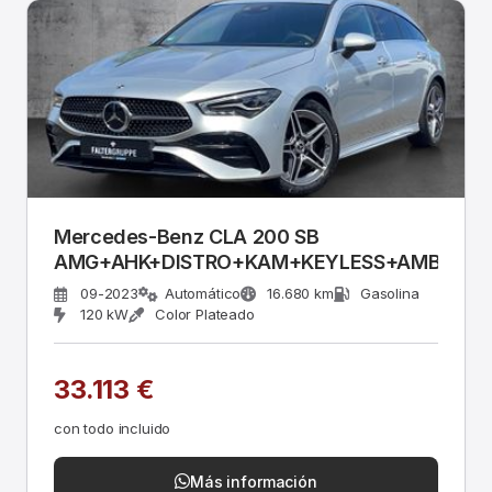
Mercedes-Benz CLA 200 SB
AMG+AHK+DISTRO+KAM+KEYLESS+AMBI+EA
09-2023
Automático
16.680 km
Gasolina
120 kW
Color Plateado
33.113 €
con todo incluido
Más información