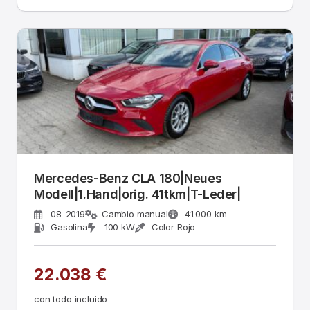
Mercedes-Benz CLA 180|Neues
Modell|1.Hand|orig. 41tkm|T-Leder|
08-2019
Cambio manual
41.000 km
Gasolina
100 kW
Color Rojo
22.038 €
con todo incluido