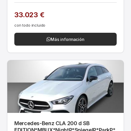
33.023 €
con todo incluido
Más información
Mercedes-Benz CLA 200 d SB
EDITION*MBUX*NightP*SpiegelP*ParkP*