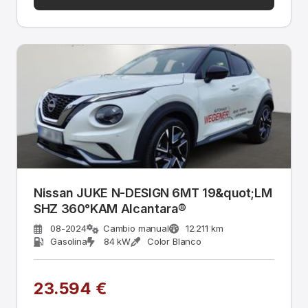
Nissan JUKE N-DESIGN 6MT 19&quot;LM
SHZ 360°KAM Alcantara®
08-2024
Cambio manual
12.211 km
Gasolina
84 kW
Color Blanco
23.594 €