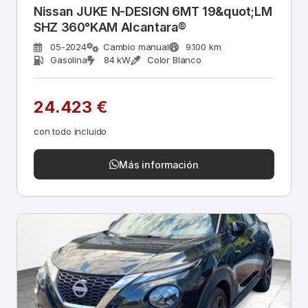
Nissan JUKE N-DESIGN 6MT 19&quot;LM
SHZ 360°KAM Alcantara®
05-2024
Cambio manual
9.100 km
Gasolina
84 kW
Color Blanco
24.423 €
con todo incluido
Más información