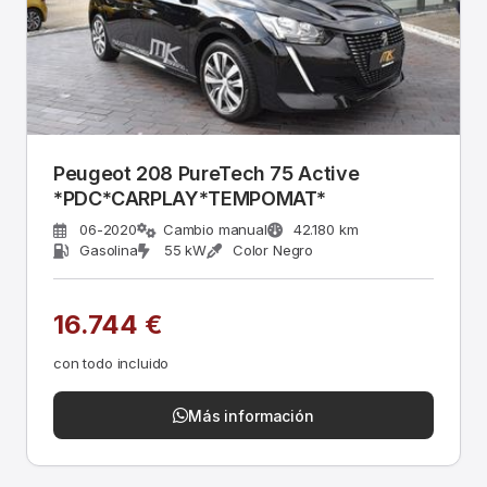
Peugeot 208 PureTech 75 Active
*PDC*CARPLAY*TEMPOMAT*
06-2020
Cambio manual
42.180 km
Gasolina
55 kW
Color Negro
16.744 €
con todo incluido
Más información