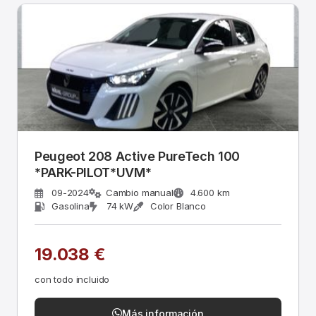
Peugeot 208 Active PureTech 100
*PARK-PILOT*UVM*
09-2024
Cambio manual
4.600 km
Gasolina
74 kW
Color Blanco
19.038 €
con todo incluido
Más información