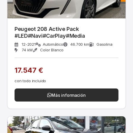
Peugeot 208 Active Pack
#LED#Navi#CarPlay#Media
12-2021
Automático
46.700 km
Gasolina
74 kW
Color Blanco
17.547 €
con todo incluido
Más información