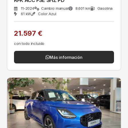
RFK ACC FSE SHZ PD
11-2024
Cambio manual
8.601 km
Gasolina
61 kW
Color Azul
21.597 €
con todo incluido
Más información