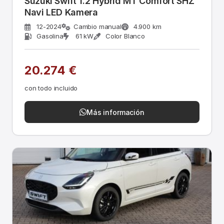
Suzuki Swift 1.2 Hybrid MT Comfort SHZ
Navi LED Kamera
12-2024
Cambio manual
4.900 km
Gasolina
61 kW
Color Blanco
20.274 €
con todo incluido
Más información