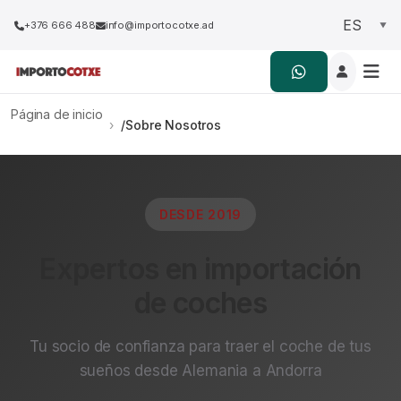
+376 666 488
info@importocotxe.ad
Página de inicio
›
Sobre Nosotros
DESDE 2019
Expertos en importación
de coches
Tu socio de confianza para traer el coche de tus
sueños desde Alemania a Andorra