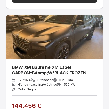
BMW XM Baureihe XM Label
CARBON*B&amp;W*BLACK FROZEN
07-2024
Automático
3.200 km
Híbrido (gasolina/eléctrico)
550 kW
Color Negro
144.456 €