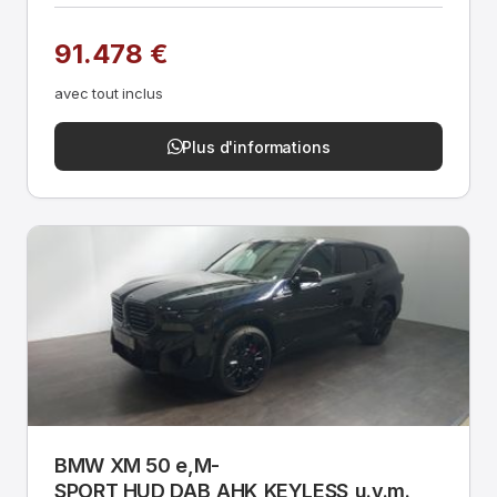
91.478 €
avec tout inclus
Plus d'informations
BMW XM 50 e,M-
SPORT,HUD,DAB,AHK,KEYLESS,u.v.m.