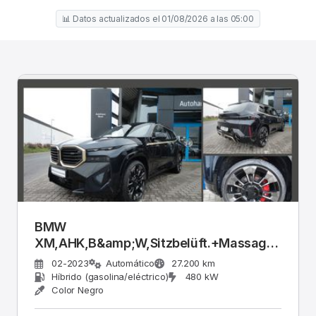
📊 Datos actualizados el 01/08/2026 a las 05:00
BMW
XM,AHK,B&amp;W,Sitzbelüft.+Massage,Leder
schwarz,23&quot;
02-2023
Automático
27.200 km
Híbrido (gasolina/eléctrico)
480 kW
Color Negro