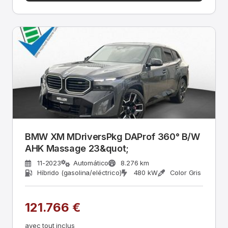
BMW XM MDriversPkg DAProf 360° B/W
AHK Massage 23&quot;
11-2023
Automático
8.276 km
Híbrido (gasolina/eléctrico)
480 kW
Color Gris
121.766 €
avec tout inclus