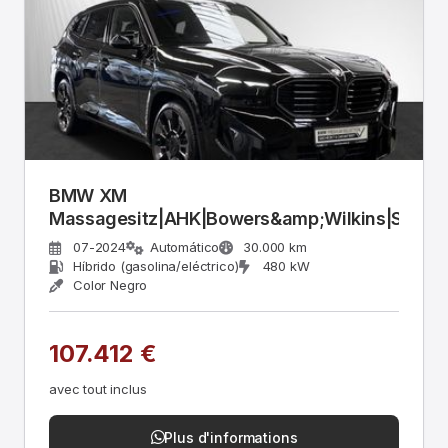
BMW XM
Massagesitz|AHK|Bowers&amp;Wilkins|Stop&
07-2024
Automático
30.000 km
Híbrido (gasolina/eléctrico)
480 kW
Color Negro
107.412 €
avec tout inclus
Plus d'informations