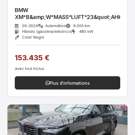
BMW
XM*B&amp;W*MASS*LUFT*23&quot;AHK*ACC
09-2024
Automático
9.000 km
Híbrido (gasolina/eléctrico)
480 kW
Color Negro
153.435 €
avec tout inclus
Plus d'informations