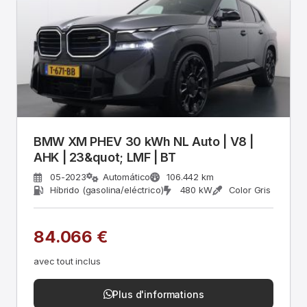
BMW XM PHEV 30 kWh NL Auto | V8 |
AHK | 23&quot; LMF | BT
05-2023
Automático
106.442 km
Híbrido (gasolina/eléctrico)
480 kW
Color Gris
84.066 €
avec tout inclus
Plus d'informations