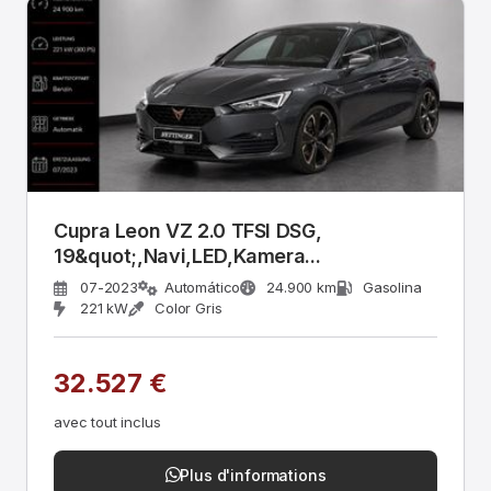
Cupra Leon VZ 2.0 TFSI DSG,
19&quot;,Navi,LED,Kamera...
07-2023
Automático
24.900 km
Gasolina
221 kW
Color Gris
32.527 €
avec tout inclus
Plus d'informations