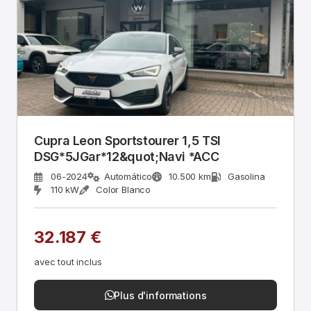
Cupra Leon Sportstourer 1,5 TSI
DSG*5JGar*12&quot;Navi *ACC
06-2024
Automático
10.500 km
Gasolina
110 kW
Color Blanco
32.187 €
avec tout inclus
Plus d'informations