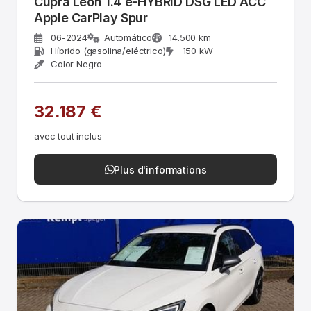
Cupra Leon 1.4 e-HYBRID DSG LED ACC
Apple CarPlay Spur
06-2024
Automático
14.500 km
Híbrido (gasolina/eléctrico)
150 kW
Color Negro
32.187 €
avec tout inclus
Plus d'informations