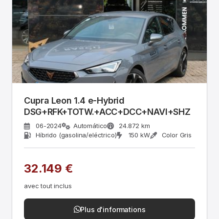
Cupra Leon 1.4 e-Hybrid
DSG+RFK+TOTW.+ACC+DCC+NAVI+SHZ
06-2024
Automático
24.872 km
Híbrido (gasolina/eléctrico)
150 kW
Color Gris
32.149 €
avec tout inclus
Plus d'informations