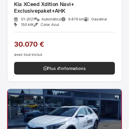
Kia XCeed Xdition Navi+
Exclusivepaket+AHK
01-2021
Automático
9.876 km
Gasolina
150 kW
Color Azul
30.070 €
avec tout inclus
Plus d'informations