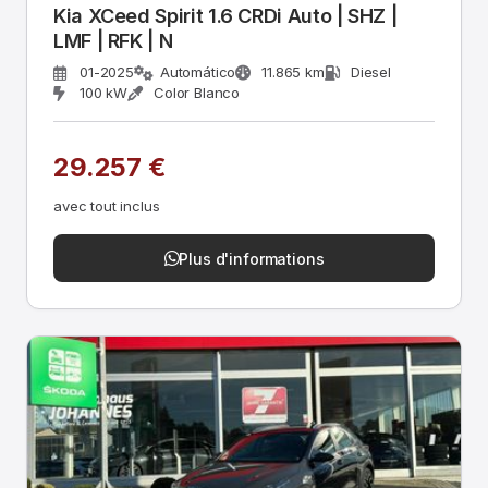
Kia XCeed Spirit 1.6 CRDi Auto | SHZ |
LMF | RFK | N
01-2025
Automático
11.865 km
Diesel
100 kW
Color Blanco
29.257 €
avec tout inclus
Plus d'informations