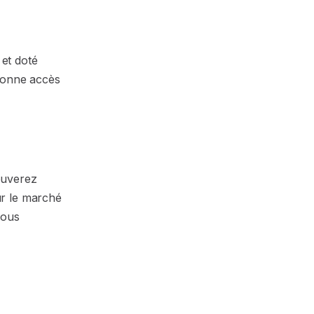
et doté
 donne accès
ouverez
ur le marché
vous