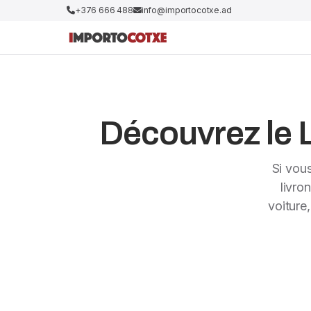
+376 666 488
info@importocotxe.ad
Découvrez le L
Si vou
livro
voiture