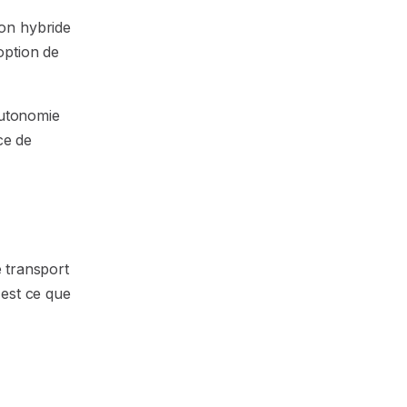
ion hybride
option de
'autonomie
ce de
e transport
 est ce que