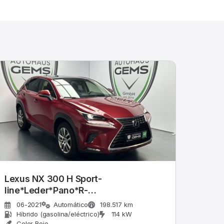
Lexus NX 300 H Sport-
line*Leder*Pano*R-
Cam*Navi*SHZ*LE
06-2021
Automático
198.517 km
Híbrido (gasolina/eléctrico)
114 kW
Color Rojo