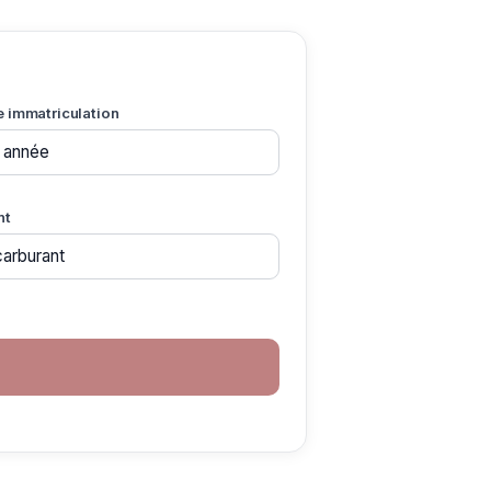
e immatriculation
nt