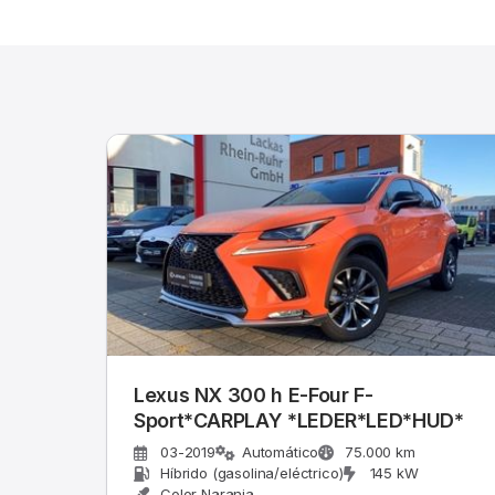
Lexus NX 300 h E-Four F-
Sport*CARPLAY *LEDER*LED*HUD*
03-2019
Automático
75.000 km
Híbrido (gasolina/eléctrico)
145 kW
Color Naranja