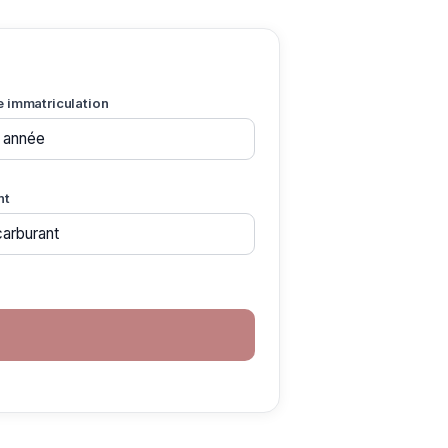
e immatriculation
nt