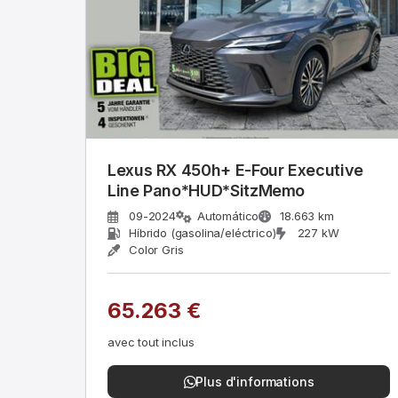
Lexus RX 450h+ E-Four Executive
Line Pano*HUD*SitzMemo
09-2024
Automático
18.663 km
Híbrido (gasolina/eléctrico)
227 kW
Color Gris
65.263 €
avec tout inclus
Plus d'informations