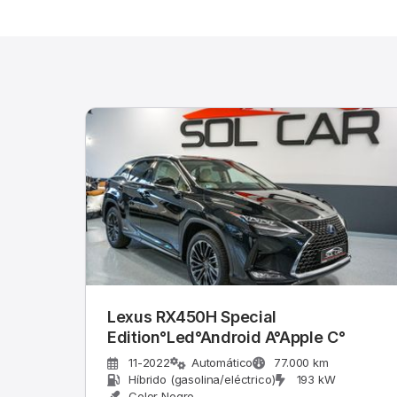
Lexus RX450H Special
Edition°Led°Android A°Apple C°
11-2022
Automático
77.000 km
Híbrido (gasolina/eléctrico)
193 kW
Color Negro