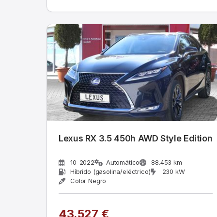
Lexus RX 3.5 450h AWD Style Edition
10-2022
Automático
88.453 km
Híbrido (gasolina/eléctrico)
230 kW
Color Negro
43.527 €