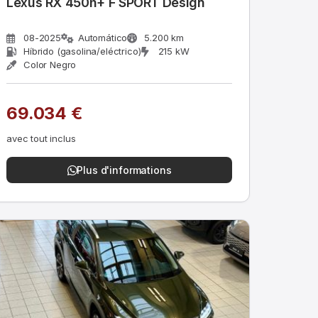
Lexus RX 450h+ F SPORT Design
08-2025
Automático
5.200 km
Híbrido (gasolina/eléctrico)
215 kW
Color Negro
69.034 €
avec tout inclus
Plus d'informations