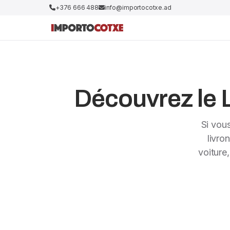
+376 666 488
info@importocotxe.ad
Découvrez le L
Si vou
livro
voiture