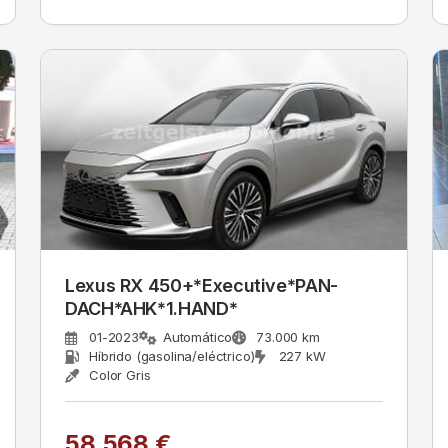
Lexus RX 450+*Executive*PAN-
DACH*AHK*1.HAND*
01-2023
Automático
73.000 km
Híbrido (gasolina/eléctrico)
227 kW
Color Gris
58.568 €