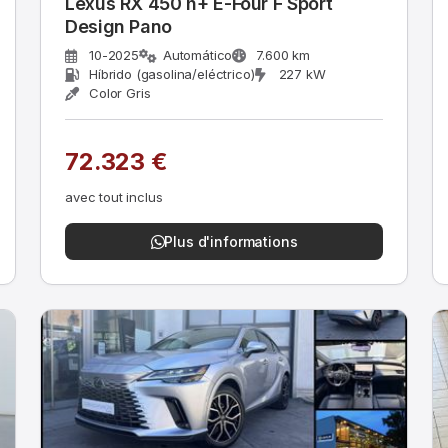
Lexus RX 450 h+ E-Four F Sport
Design Pano
10-2025
Automático
7.600 km
Híbrido (gasolina/eléctrico)
227 kW
Color Gris
72.323 €
avec tout inclus
Plus d'informations