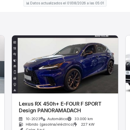
📊 Datos actualizados el 01/08/2026 a las 05:01
Lexus RX 450h+ E-FOUR F SPORT
Design PANORAMADACH
10-2023
Automático
33.000 km
Híbrido (gasolina/eléctrico)
227 kW
Color Azul