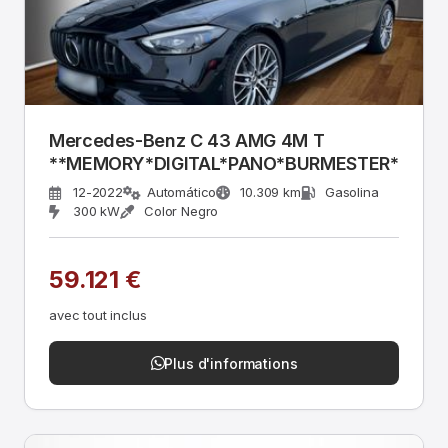
Mercedes-Benz C 43 AMG 4M T
**MEMORY*DIGITAL*PANO*BURMESTER*36
12-2022
Automático
10.309 km
Gasolina
300 kW
Color Negro
59.121 €
avec tout inclus
Plus d'informations