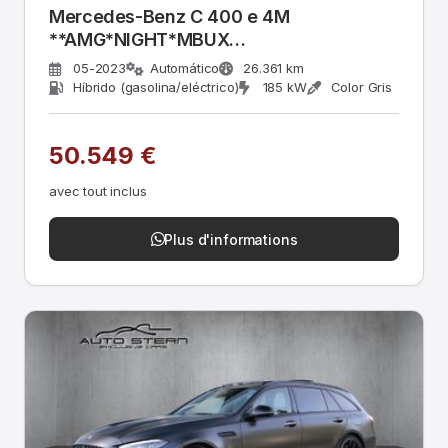
Mercedes-Benz C 400 e 4M
**AMG*NIGHT*MBUX
PREMIUM*FAHRASSIST*
05-2023
Automático
26.361 km
Híbrido (gasolina/eléctrico)
185 kW
Color Gris
50.549 €
avec tout inclus
Plus d'informations