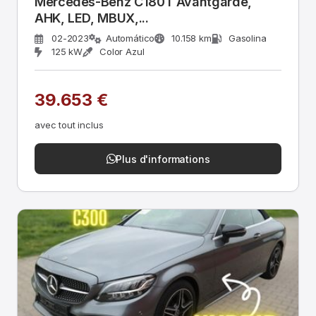
Mercedes-Benz C180T Avantgarde,
AHK, LED, MBUX,...
02-2023
Automático
10.158 km
Gasolina
125 kW
Color Azul
39.653 €
avec tout inclus
Plus d'informations