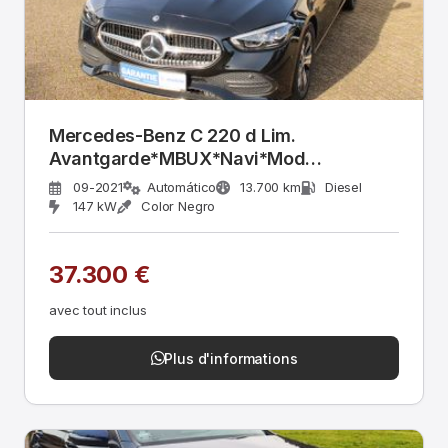
Mercedes-Benz C 220 d Lim.
Avantgarde*MBUX*Navi*Mod
2022*LED*
09-2021
Automático
13.700 km
Diesel
147 kW
Color Negro
37.300 €
avec tout inclus
Plus d'informations