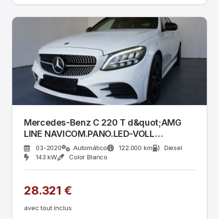
Mercedes-Benz C 220 T d&quot;AMG
LINE NAVICOM.PANO.LED-VOLL
1.HD&quot;
03-2020
Automático
122.000 km
Diesel
143 kW
Color Blanco
28.321 €
avec tout inclus