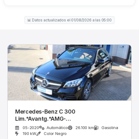
📊 Datos actualizados el 01/08/2026 a las 05:00
Mercedes-Benz C 300
Lim.*Avantg.*AMG-
Line*Navi*LED*Mod.Pflege
05-2020
Automático
26.100 km
Gasolina
190 kW
Color Negro