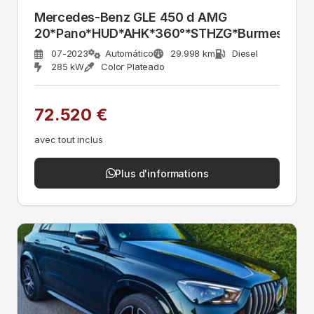
Mercedes-Benz GLE 450 d AMG
20*Pano*HUD*AHK*360°*STHZG*Burmest
07-2023
Automático
29.998 km
Diesel
285 kW
Color Plateado
72.520 €
avec tout inclus
Plus d'informations