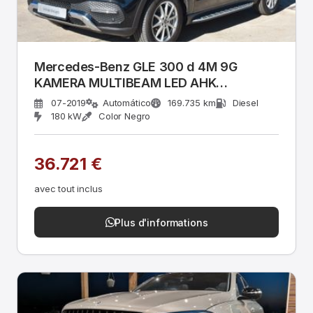
Mercedes-Benz GLE 300 d 4M 9G
KAMERA MULTIBEAM LED AHK
WEBASTO
07-2019
Automático
169.735 km
Diesel
180 kW
Color Negro
36.721 €
avec tout inclus
Plus d'informations