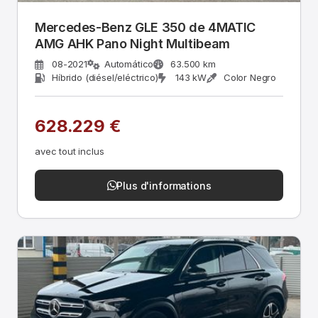
Mercedes-Benz GLE 350 de 4MATIC
AMG AHK Pano Night Multibeam
08-2021
Automático
63.500 km
Híbrido (diésel/eléctrico)
143 kW
Color Negro
628.229 €
avec tout inclus
Plus d'informations