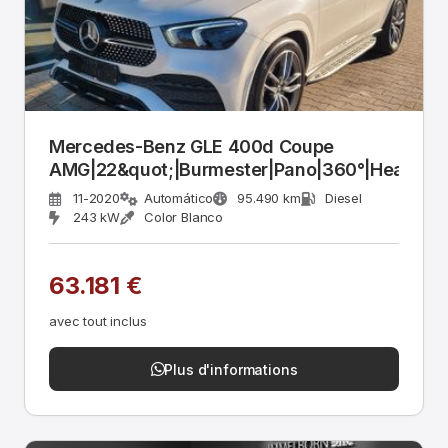
Mercedes-Benz GLE 400d Coupe
AMG|22&quot;|Burmester|Pano|360°|Head
11-2020
Automático
95.490 km
Diesel
243 kW
Color Blanco
63.181 €
avec tout inclus
Plus d'informations