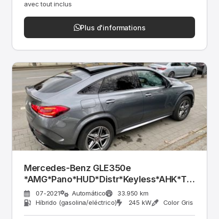
avec tout inclus
Plus d'informations
Mercedes-Benz GLE350e
*AMG*Pano*HUD*Distr*Keyless*AHK*TV*
360°
07-2021
Automático
33.950 km
Híbrido (gasolina/eléctrico)
245 kW
Color Gris