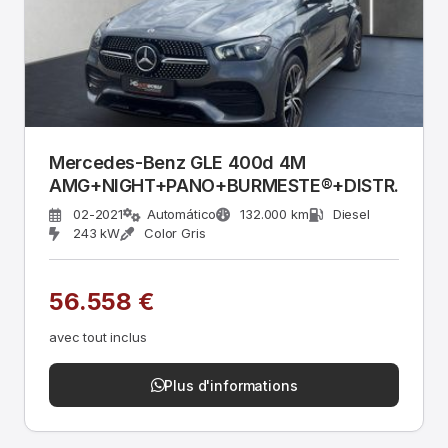
Mercedes-Benz GLE 400d 4M
AMG+NIGHT+PANO+BURMESTE®+DISTR.+HU
02-2021
Automático
132.000 km
Diesel
243 kW
Color Gris
56.558 €
avec tout inclus
Plus d'informations