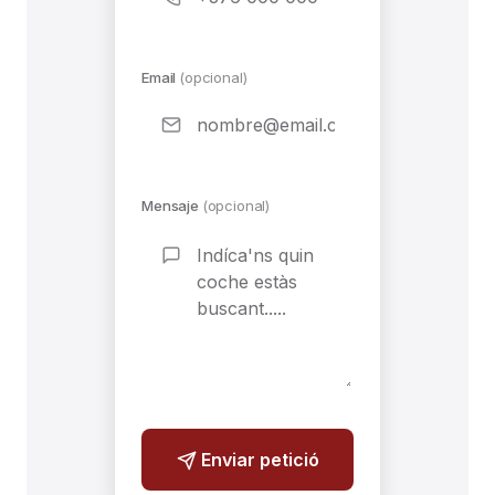
Email
(opcional)
Mensaje
(opcional)
If you
Enviar petició
are a
human,