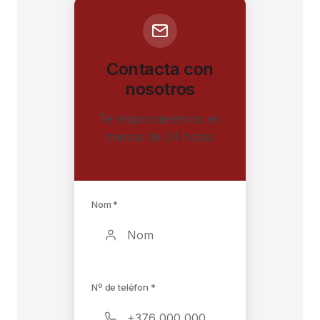
Contacta con
nosotros
Te responderemos en
menos de 24 horas
Nom *
Nº de telèfon *