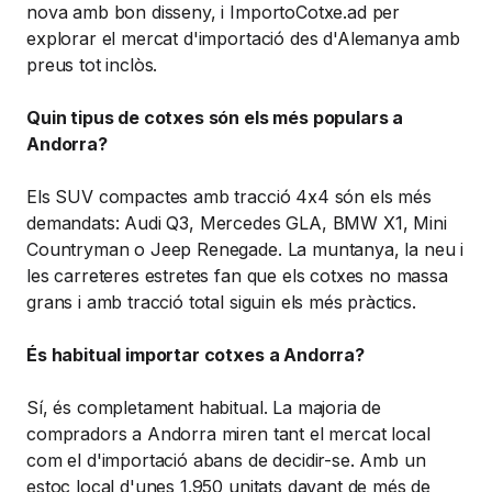
nova amb bon disseny, i ImportoCotxe.ad per
explorar el mercat d'importació des d'Alemanya amb
preus tot inclòs.
Quin tipus de cotxes són els més populars a
Andorra?
Els SUV compactes amb tracció 4x4 són els més
demandats: Audi Q3, Mercedes GLA, BMW X1, Mini
Countryman o Jeep Renegade. La muntanya, la neu i
les carreteres estretes fan que els cotxes no massa
grans i amb tracció total siguin els més pràctics.
És habitual importar cotxes a Andorra?
Sí, és completament habitual. La majoria de
compradors a Andorra miren tant el mercat local
com el d'importació abans de decidir-se. Amb un
estoc local d'unes 1.950 unitats davant de més de