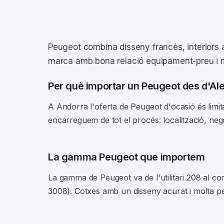
Peugeot combina disseny francès, interiors a
marca amb bona relació equipament-preu i mot
Per què importar un Peugeot des d'A
A Andorra l'oferta de Peugeot d'ocasió és limi
encarreguem de tot el procés: localització, nego
La gamma Peugeot que importem
La gamma de Peugeot va de l'utilitari 208 al co
3008). Cotxes amb un disseny acurat i molta pe