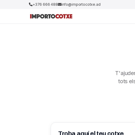
+376 666 488
info@importocotxe.ad
T'ajude
tots el
Troba aquí el teu cotxe