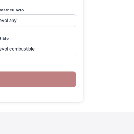
matriculació
ible