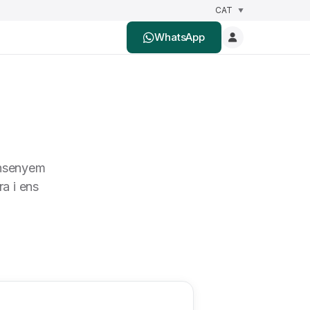
WhatsApp
ensenyem
ra i ens