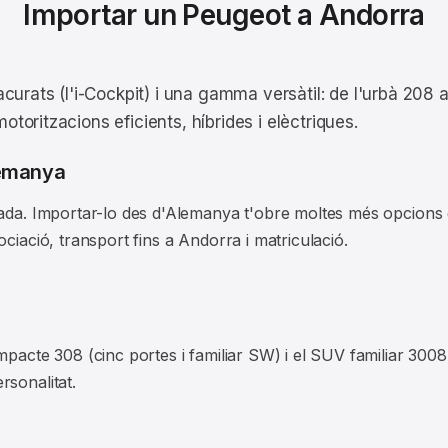
Importar un Peugeot a Andorra
curats (l'i-Cockpit) i una gamma versàtil: de l'urbà 208
oritzacions eficients, híbrides i elèctriques.
lemanya
tada. Importar-lo des d'Alemanya t'obre moltes més opcions 
ciació, transport fins a Andorra i matriculació.
mpacte 308 (cinc portes i familiar SW) i el SUV familiar 3008
rsonalitat.