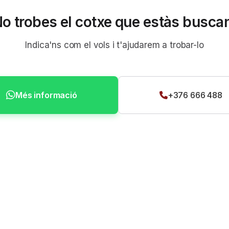
o trobes el cotxe que estàs busca
Indica'ns com el vols i t'ajudarem a trobar-lo
Més informació
+376 666 488