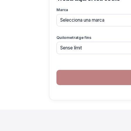
Marca
Quilometratge fins
If you
are a
human,
ignore
this
field