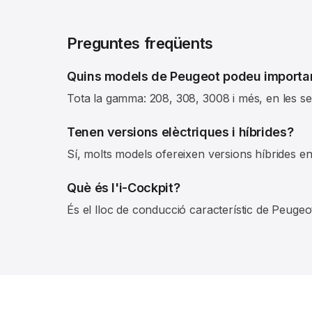
Preguntes freqüents
Quins models de Peugeot podeu importa
Tota la gamma: 208, 308, 3008 i més, en les seve
Tenen versions elèctriques i híbrides?
Sí, molts models ofereixen versions híbrides end
Què és l'i-Cockpit?
És el lloc de conducció característic de Peugeo