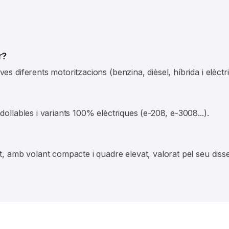
r?
s diferents motoritzacions (benzina, dièsel, híbrida i elèctri
ollables i variants 100% elèctriques (e-208, e-3008...).
t, amb volant compacte i quadre elevat, valorat pel seu diss