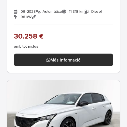
09-2023
Automático
11.318 km
Diesel
96 kW
30.258 €
amb tot inclòs
Més informació