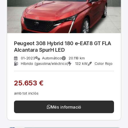
Peugeot 308 Hybrid 180 e-EAT8 GT FLA
Alcantara SpurH LED
01-2023
Automático
20.118 km
Híbrido (gasolina/eléctrico)
132 kW
Color Rojo
25.653 €
amb tot inclòs
Més informació