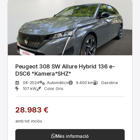
Peugeot 308 SW Allure Hybrid 136 e-
DSC6 *Kamera*SHZ*
08-2024
Automático
9.400 km
Gasolina
107 kW
Color Gris
28.983 €
amb tot inclòs
Més informació