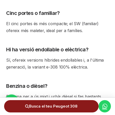
Cinc portes o familiar?
El cinc portes és més compacte; el SW (familiar)
ofereix més maleter, ideal per a famílies.
Hi ha versió endollable o elèctrica?
Sí, ofereix versions híbrides endollables i, a l'última
generació, la variant e-308 100% elèctrica.
Benzina o dièsel?
Benzina per a ús mixt i urbà; dièsel si fas bastants
quilòmetres per carretera.
Busca el teu Peugeot 308