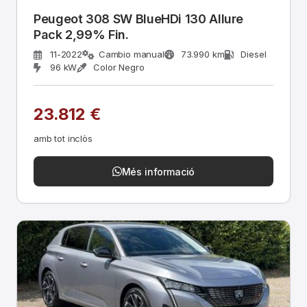
Peugeot 308 SW BlueHDi 130 Allure
Pack 2,99% Fin.
11-2022
Cambio manual
73.990 km
Diesel
96 kW
Color Negro
23.812 €
amb tot inclòs
Més informació