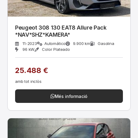
Peugeot 308 130 EAT8 Allure Pack
*NAV*SHZ*KAMERA*
11-2023
Automático
9.900 km
Gasolina
96 kW
Color Plateado
25.488 €
amb tot inclòs
Més informació