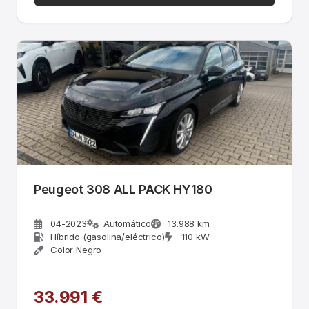
Peugeot 308 ALL PACK HY180
04-2023
Automático
13.988 km
Híbrido (gasolina/eléctrico)
110 kW
Color Negro
33.991 €