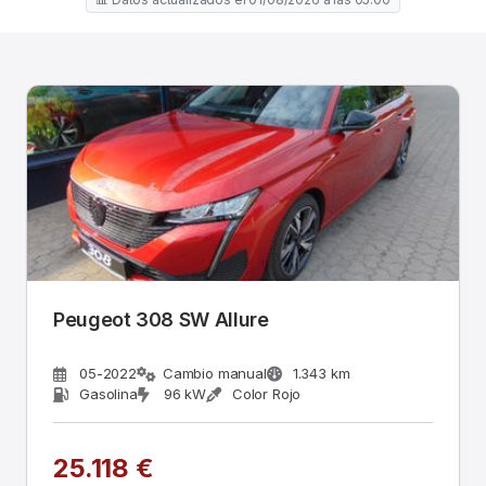
Peugeot 308 SW Allure
05-2022
Cambio manual
1.343 km
Gasolina
96 kW
Color Rojo
25.118 €