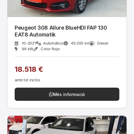
Peugeot 308 Allure BlueHDI FAP 130
EAT8 Automatik
10-2021
Automático
45.000 km
Diesel
96 kW
Color Rojo
18.518 €
amb tot inclòs
Més informació