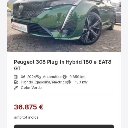
Peugeot 308 Plug-In Hybrid 180 e-EAT8
GT
06-2024
Automático
9.850 km
Híbrido (gasolina/eléctrico)
133 kW
Color Verde
36.875 €
amb tot inclòs