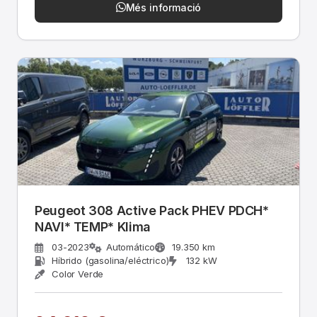
Més informació
Peugeot 308 Active Pack PHEV PDCH*
NAVI* TEMP* Klima
03-2023
Automático
19.350 km
Híbrido (gasolina/eléctrico)
132 kW
Color Verde