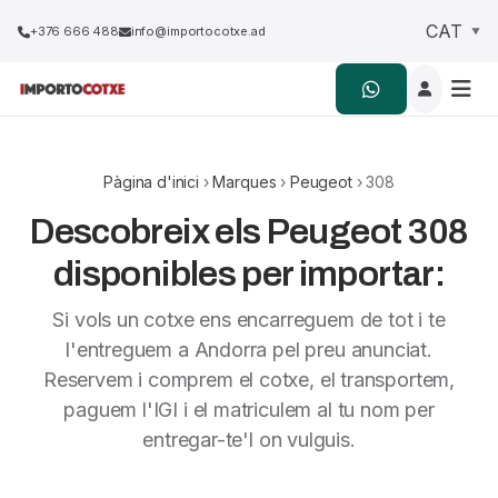
+376 666 488
info@importocotxe.ad
Pàgina d'inici
›
Marques
›
Peugeot
› 308
Descobreix els Peugeot 308
disponibles per importar:
Si vols un cotxe ens encarreguem de tot i te
l'entreguem a Andorra pel preu anunciat.
Reservem i comprem el cotxe, el transportem,
paguem l'IGI i el matriculem al tu nom per
entregar-te'l on vulguis.