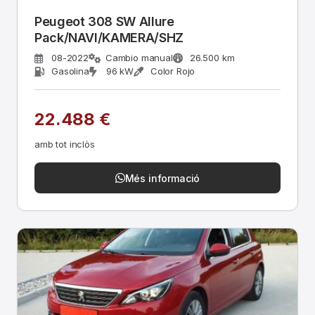
Peugeot 308 SW Allure
Pack/NAVI/KAMERA/SHZ
08-2022
Cambio manual
26.500 km
Gasolina
96 kW
Color Rojo
22.488 €
amb tot inclòs
Més informació