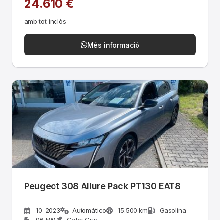
24.610 €
amb tot inclòs
Més informació
Peugeot 308 Allure Pack PT130 EAT8
10-2023
Automático
15.500 km
Gasolina
96 kW
Color Gris