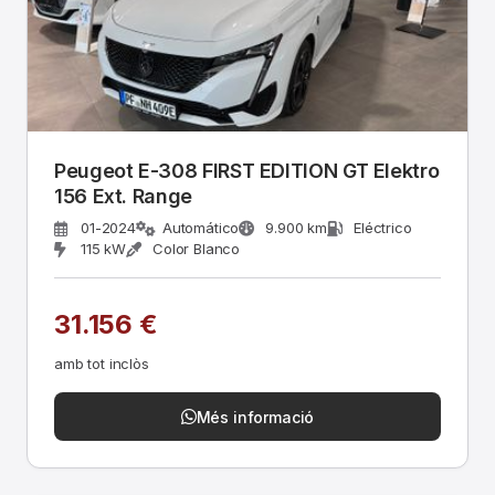
Peugeot E-308 FIRST EDITION GT Elektro
156 Ext. Range
01-2024
Automático
9.900 km
Eléctrico
115 kW
Color Blanco
31.156 €
amb tot inclòs
Més informació